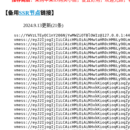
【备用
SSR节点
链接】
2024.9.13更新(21条)
ss://
YWVzLTEyOC1nY206NjYwMWZiOTBlOWIz@127.0.0.1
:44
vmess://eyJ2IjogIjIiLCAicHMiOiAiMHwtaHR0cHM6Ly90Lm
vmess://eyJ2IjogIjIiLCAicHMiOiAiMHwtaHR0cHM6Ly90Lm
vmess://eyJ2IjogIjIiLCAicHMiOiAiMHwtaHR0cHM6Ly90Lm
vmess://eyJ2IjogIjIiLCAicHMiOiAiMHwtaHR0cHM6Ly90Lm
vmess://eyJ2IjogIjIiLCAicHMiOiAiMHwtaHR0cHM6Ly90Lm
vmess://eyJ2IjogIjIiLCAicHMiOiAiMHwtaHR0cHM6Ly90Lm
vmess://eyJ2IjogIjIiLCAicHMiOiAiMHwtaHR0cHM6Ly90Lm
vmess://eyJ2IjogIjIiLCAicHMiOiAiMHwtaHR0cHM6Ly90Lm
vmess://eyJ2IjogIjIiLCAicHMiOiAiMHwtaHR0cHM6Ly90Lm
vmess://eyJ2IjogIjIiLCAicHMiOiAiMHwtaHR0cHM6Ly90Lm
vmess://eyJ2IjogIjIiLCAicHMiOiAiMnxkKioqKioqKioqZy
vmess://eyJ2IjogIjIiLCAicHMiOiAiMnxkKioqKioqKioqZy
vmess://eyJ2IjogIjIiLCAicHMiOiAiMnxkKioqKioqKioqZy
vmess://eyJ2IjogIjIiLCAicHMiOiAiMnxkKioqKioqKioqZy
vmess://eyJ2IjogIjIiLCAicHMiOiAiM3xkKioqKioqKioqZy
vmess://eyJ2IjogIjIiLCAicHMiOiAiM3xkKioqKioqKioqZy
vmess://eyJ2IjogIjIiLCAicHMiOiAiM3xkKioqKioqKioqZy
vmess://eyJ2IjogIjIiLCAicHMiOiAiM3xkKioqKioqKioqZy
vmess://eyJ2IjogIjIiLCAicHMiOiAiNHxkKioqKioqKioqZy
vmess://eyJ2IjogIjIiLCAicHMiOiAiNHxkKioqKioqKioqZy
vmess://eyJ2IjogIjIiLCAicHMiOiAiNHxkKioqKioqKioqZy