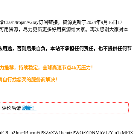
ash/trojan/v2ray订阅链接，资源更新于2024年9月16日17
可用资源，尽力更新更多好用资源给大家。再次感谢大家对本
法用途，否则后果自负，本站不承担任何责任，也不提供任何节
自用倾力推荐，持续稳定，全球高速节点4k无压力！
请自行找您买的服务商解决！
, 评论后请
刷新！
5dC8_b2Jmc3BhcmFtPSZyZW1hcmtzPWQzZDNMbVJ2Ym1kMFl