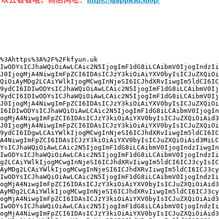
%3Ahttps%3A%2F%2Fkfyun.uk

IwODYsICJhaWQiOiAwLCAic2N5IjogImF1dG8iLCAibmV0IjogIndzIi
J0IjogMjA4NiwgImFpZCI6IDAsICJzY3kiOiAiYXV0byIsICJuZXQiOi
QiOiAyMDg2LCAiYWlkIjogMCwgInNjeSI6ICJhdXRvIiwgIm5ldCI6IC
9ydCI6IDIwODYsICJhaWQiOiAwLCAic2N5IjogImF1dG8iLCAibmV0Ij
9ydCI6IDIwODYsICJhaWQiOiAwLCAic2N5IjogImF1dG8iLCAibmV0Ij
J0IjogMjA4NiwgImFpZCI6IDAsICJzY3kiOiAiYXV0byIsICJuZXQiOi
I6IDIwODYsICJhaWQiOiAwLCAic2N5IjogImF1dG8iLCAibmV0IjogIn
ogMjA4NiwgImFpZCI6IDAsICJzY3kiOiAiYXV0byIsICJuZXQiOiAid3
J0IjogMjA4NiwgImFpZCI6IDAsICJzY3kiOiAiYXV0byIsICJuZXQiOi
9ydCI6IDgwLCAiYWlkIjogMCwgInNjeSI6ICJhdXRvIiwgIm5ldCI6IC
A4NiwgImFpZCI6IDAsICJzY3kiOiAiYXV0byIsICJuZXQiOiAid3MiLC
YsICJhaWQiOiAwLCAic2N5IjogImF1dG8iLCAibmV0IjogIndzIiwgIn
IwODYsICJhaWQiOiAwLCAic2N5IjogImF1dG8iLCAibmV0IjogIndzIi
g2LCAiYWlkIjogMCwgInNjeSI6ICJhdXRvIiwgIm5ldCI6ICJ3cyIsIC
AyMDg2LCAiYWlkIjogMCwgInNjeSI6ICJhdXRvIiwgIm5ldCI6ICJ3cy
IwODYsICJhaWQiOiAwLCAic2N5IjogImF1dG8iLCAibmV0IjogIndzIi
ogMjA4NiwgImFpZCI6IDAsICJzY3kiOiAiYXV0byIsICJuZXQiOiAid3
AyMDg2LCAiYWlkIjogMCwgInNjeSI6ICJhdXRvIiwgIm5ldCI6ICJ3cy
ogMjA4NiwgImFpZCI6IDAsICJzY3kiOiAiYXV0byIsICJuZXQiOiAid3
IwODYsICJhaWQiOiAwLCAic2N5IjogImF1dG8iLCAibmV0IjogIndzIi
ogMjA4NiwgImFpZCI6IDAsICJzY3kiOiAiYXV0byIsICJuZXQiOiAid3