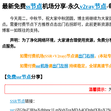
最新免费
ss节点
机场分享-永久
v2ray节点
-
今天周二，中秋节，祝大家中秋团圆，博主将继续为大家
点。需要付费节点下方推荐点击出门右拐即可，此前更新资源
博客一如既往的支持。
声明：为了净化网络环境，大家请合理使用资源，免费分
点服务。
如需付费机场(SSR+V2ray)节点请
出门右拐
，(本站
如需付费
ssr机场
请
出门左拐
持续稳定，全球高速节点
【
免费ssr节点
分享
】
温馨提示：
SSR节点
链接：
ssr
://ZG9uZ3RhaXdhbmc1LmNvbToxMDA4ODphdXRoX2N