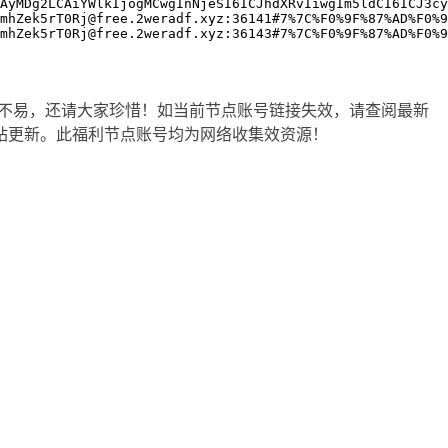
AyMDg2LCAiYWlkIjogMCwgInNjeSI6ICJhdXRvIiwgIm5ldCI6ICJ3cy
mhZek5rT0Rj@free.2weradf.xyz:36141#7%7C%F0%9F%87%AD%F0%9
mhZek5rT0Rj@free.2weradf.xyz:36143#7%7C%F0%9F%87%AD%F0%9
不易，还请大家珍惜！如当前节点账号链接失效，请查阅最新
站更新。此福利节点账号均为网络收集效资源！