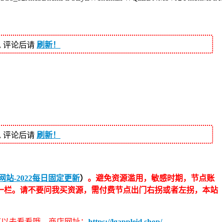
, 评论后请
刷新！
, 评论后请
刷新！
站-2022每日固定更新
）
。避免资源滥用，敏感时期，节点账
一栏。请不要问我买资源，需付费节点出门右拐或者左拐，本站
伴可以去看看哦，商店网址：
https://lgappleid.shop/