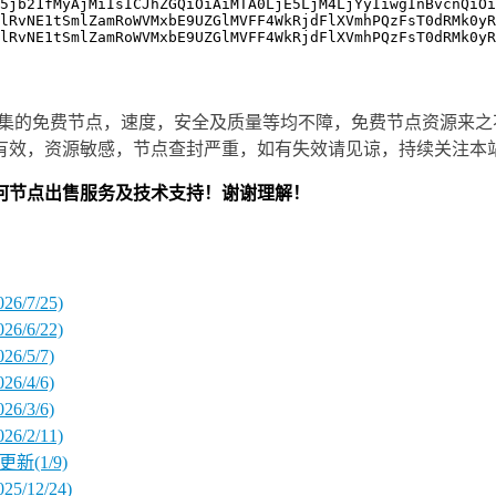
5jb21fMyAjMiIsICJhZGQiOiAiMTA0LjE5LjM4LjYyIiwgInBvcnQiOi
lRvNE1tSmlZamRoWVMxbE9UZGlMVFF4WkRjdFlXVmhPQzFsT0dRMk0yR
lRvNE1tSmlZamRoWVMxbE9UZGlMVFF4WkRjdFlXVmhPQzFsT0dRMk0yR
集的免费节点，速度，安全及质量等均不障，免费节点资源来之
有效，资源敏感，节点查封严重，如有失效请见谅，持续关注本
何节点出售服务及技术支持！谢谢理解！
/7/25)
/6/22)
/5/7)
/4/6)
/3/6)
/2/11)
新(1/9)
12/24)