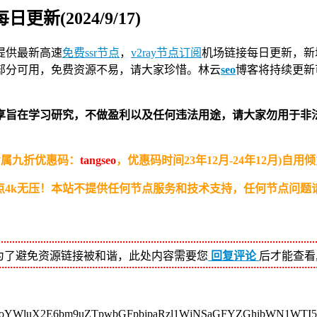
每日更新(2024/9/17)
提供最新高速
免费ssr节点
，
v2ray节点订阅
机场链接
每日更新，新增Cl
部分可用，免费资源不易，请大家珍惜。林云
seo
博客将持续更新
享旨在学习研究，不做盈利以及任何违法用途，请大家勿用于非
专属九折优惠码：
tangseo
，优惠码时间23年12月-24年12月)
4k无压！
本站不提供任何节点服务和技术支持，任何节点问题
为了避免资源链接被和谐，此处内容需要您
回复评论
后才能查看
oYWluX2E6bm9uZTpwbGFpbjpaRzl1WjNSaGFYZGhibWN1WTI