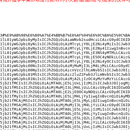
3#%E9%AB%98%E6%80%A7%E4%BB%B7%E6%AF%94%E6%9C%BA%E5%9C%BA
1lL01yWGJpbi0yMyIsICJhZGQiOiAiaWNvb2sudHciLCAicG9ydCI6ID
1lL01yWGJpbi0yNiIsICJhZGQiOiAiMTcyLjY0LjE2Ni4yMiIsICJwb3
1lL01yWGJpbi0yNyIsICJhZGQiOiAiMTcyLjY0LjE2Ny41IiwgInBvcn
1lL01yWGJpbi0zMSIsICJhZGQiOiAiMTcyLjY0LjE3NS4yMTMiLCAicG
1lL01yWGJpbi0zNiIsICJhZGQiOiAiMTcyLjY0LjE5OC4yNDkiLCAicG
1lL01yWGJpbi00MyIsICJhZGQiOiAiMTcyLjY0LjE2Ni4yOCIsICJwb3
1lL01yWGJpbi00NiIsICJhZGQiOiAiMjMuMjI3LjM4LjMiLCAicG9ydC
1lL01yWGJpbi00NyIsICJhZGQiOiAicnVzc2lhLmNvbSIsICJwb3J0Ij
1lL01yWGJpbi01MSIsICJhZGQiOiAic2luZ2Fwb3JlLmNvbSIsICJwb3
1lL01yWGJpbi01NiIsICJhZGQiOiAiMjA2LjIzOC4yMzYuMzYiLCAicG
5jb21fMCIsICJhZGQiOiAiMTA0LjE5LjUxLjIzMiIsICJwb3J0IjogMj
5jb21fMSIsICJhZGQiOiAiMjMuMjI3LjM4LjUiLCAicG9ydCI6IDIwOD
5jb21fMiIsICJhZGQiOiAiMTA0LjE2LjE0OC4yNDQiLCAicG9ydCI6ID
5jb21fMyIsICJhZGQiOiAiMTA0LjE5LjM4LjYyIiwgInBvcnQiOiAyMD
5jb21fMCAjMSIsICJhZGQiOiAiMTA0LjE5LjMyLjQ2IiwgInBvcnQiOi
5jb21fMSAjMSIsICJhZGQiOiAiMjMuMjI3LjM4LjYiLCAicG9ydCI6ID
5jb21fMiAjMSIsICJhZGQiOiAiMTA0LjE5LjUxLjIzMiIsICJwb3J0Ij
5jb21fMyAjMSIsICJhZGQiOiAiMTA0LjE5LjM4LjYyIiwgInBvcnQiOi
5jb21fMCAjMiIsICJhZGQiOiAiMTA0LjE5LjQ2LjIzMyIsICJwb3J0Ij
5jb21fMSAjMiIsICJhZGQiOiAiMjMuMjI3LjM4LjYiLCAicG9ydCI6ID
5jb21fMiAjMiIsICJhZGQiOiAiMTA0LjE5LjUxLjIzMiIsICJwb3J0Ij