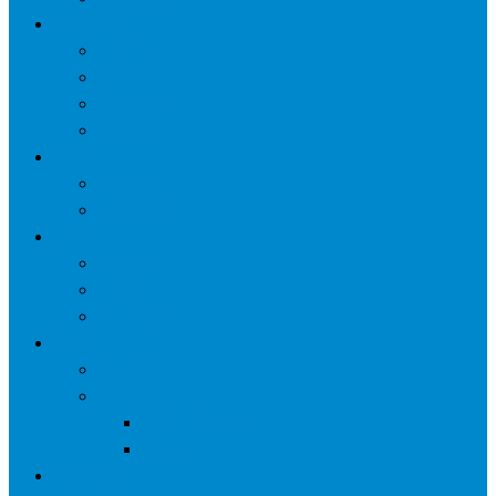
网络营销
口碑营销
微信营销
SNS营销
网销痛点
案例
seo案例
负面处理
运营
微信运营
自媒体
电子商务
资讯
业界观察
技术好文
科学上网工具
苹果ID
更多页面