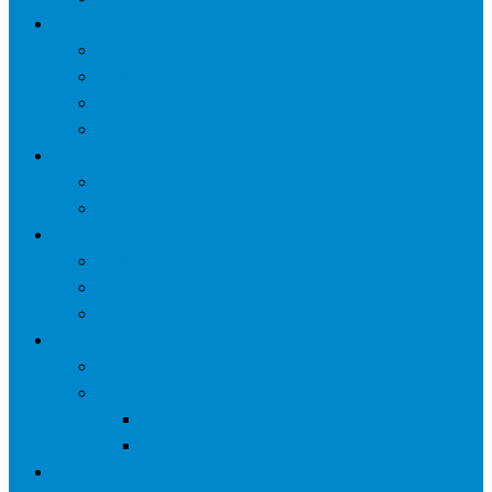
网络营销
口碑营销
微信营销
SNS营销
网销痛点
案例
seo案例
负面处理
运营
微信运营
自媒体
电子商务
资讯
业界观察
技术好文
科学上网工具
苹果ID
更多页面