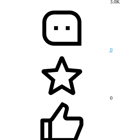
3.0K
0
0