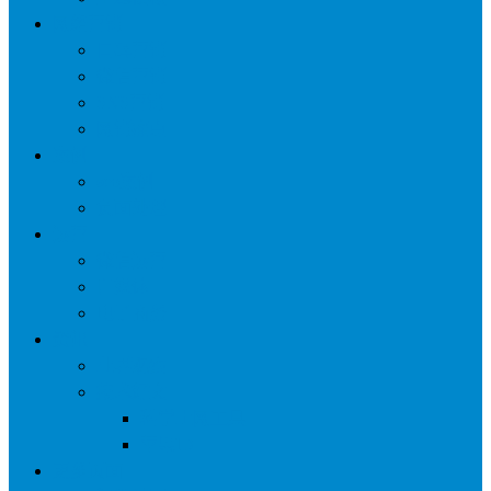
网络营销
口碑营销
微信营销
SNS营销
网销痛点
案例
seo案例
负面处理
运营
微信运营
自媒体
电子商务
资讯
业界观察
技术好文
科学上网工具
苹果ID
更多页面