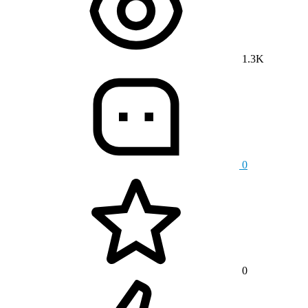
1.3K
0
0