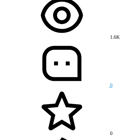
1.6K
0
0