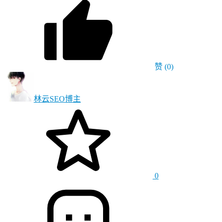
赞
(0)
林云SEO
博主
0