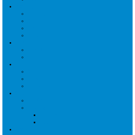
网络营销
口碑营销
微信营销
SNS营销
网销痛点
案例
seo案例
负面处理
运营
微信运营
自媒体
电子商务
资讯
业界观察
技术好文
科学上网工具
苹果ID
更多页面