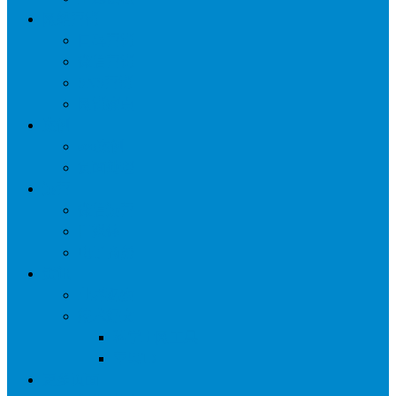
网络营销
口碑营销
微信营销
SNS营销
网销痛点
案例
seo案例
负面处理
运营
微信运营
自媒体
电子商务
资讯
业界观察
技术好文
科学上网工具
苹果ID
更多页面