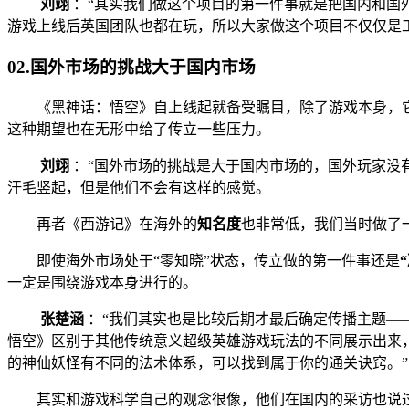
刘翊
：“其实我们做这个项目的第一件事就是把国内和国
游戏上线后英国团队也都在玩，所以大家做这个项目不仅仅是
02.国外市场的挑战大于国内市场
《黑神话：悟空》自上线起就备受瞩目，除了游戏本身，
这种期望也在无形中给了传立一些压力。
刘翊
：“国外市场的挑战是大于国内市场的，国外玩家没
汗毛竖起，但是他们不会有这样的感觉。
再者《西游记》在海外的
知名度
也非常低，我们当时做了一
即使海外市场处于“零知晓”状态，传立做的第一件事还是
一定是围绕游戏本身进行的。
张楚涵
：“我们其实也是比较后期才最后确定传播主题—
悟空》区别于其他传统意义超级英雄游戏玩法的不同展示出来
的神仙妖怪有不同的法术体系，可以找到属于你的通关诀窍。”
其实和游戏科学自己的观念很像，他们在国内的采访也说