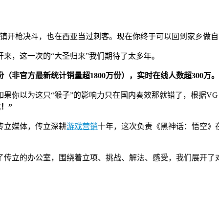
小镇开枪决斗，也在西亚当过刺客。现在你终于可以回到家乡做自
来，这一次的“大圣归来”我们期待了太多年。
（非官方最新统计销量超1800万份），实时在线人数超300万。
你以为这只“猴子”的影响力只在国内奏效那就错了，根据VG In
！”
传立媒体，传立深耕
游戏营销
十年，这次负责《黑神话：悟空》
了传立的办公室，围绕着立项、挑战、解法、感受，我们展开了