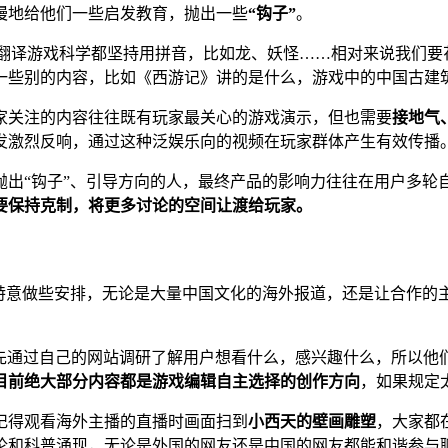
慢地给他们一些启发教育，抛出一些
“钩子”
。
游戏科学都坚持用拼音，比如龙、妖怪……相对来说我们要花很多精力去
一些别的内容，比如《西游记》讲的是什么，游戏中的中国古建
家关注的内容往往既有玩家最关心的游戏演示，但也需要
接地气
发激烈反响，通过这种泛娱乐向的视频在玩家群体产生有效传播
抛出“钩子”、引导方向的人，最终产品的影响力往往在用户多轮
要保持克制，将更多讨论的空间让渡给玩家。
特意做些安排，无论是大量中国文化的海外报道，还是让合作的
先通过自己的网站调研了解用户想看什么，感兴趣什么，所以他
目前绝大部分内容都是游戏编辑自主选择的创作方向
，如果规定
记得观看海外主播的直播时画面扫到
小西天的壁画雕塑
，大家都
论和科普涌现，无论是外国的网友还是中国的网友都能和谐参与