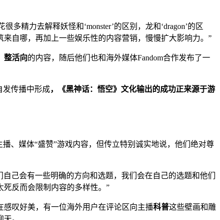
解释妖怪和‘monster’的区别，龙和‘dragon’的区
筑来自哪，再加上一些娱乐性的内容营销，慢慢扩大影响力。”
、整活向
的内容，随后他们也和海外媒体Fandom合作发布了一
。
自发传播中形成
，《黑神话：悟空》文化输出的成功正来源于游
主播、媒体“盛赞”游戏内容，但传立特别诚实地说，他们绝对尊
们自己会有一些明确的方向和选题，我们会在自己的选题和他们
太死反而会限制内容的多样性。”
在感叹好美，有一位海外用户在评论区向主播
科普
这些壁画和雕
聊天。