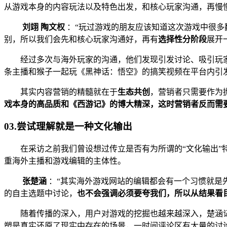
从游戏本身的内容玩法以及特色出发，和核心玩家沟通，再慢
刘翊 陶文权
：“玩过游戏的朋友应该知道这次游戏中很多翻译
别，所以我们会先和核心玩家沟通好，再有
选择性分阶段
展开
经过多次与海外玩家的沟通，他们发现引发讨论、吸引玩
条主播和猴子一起玩《黑神话：悟空》的搞笑视频在平台内引
其实内容营销的精髓就在于
生态共创
，营销者只需要作为
戏本身的高品质和《西游记》的博大精深，这时营销者反而需
03.尝试理解就是一种文化输出
在采访之前我们曾设想过传立是否有为所谓的“文化输出”
重海外主播和游戏编辑的主体性。
张楚涵
：“其实海外游戏网站的编辑都会有一个习惯就是
的自主选题中讨论，
也不会强调必须要夸我们，所以从结果看
随着传播的深入，用户对游戏的挖掘也越来越深入，楚涵
塑是真实还原了现实中存在的场景，一时间评论区有大量的讨