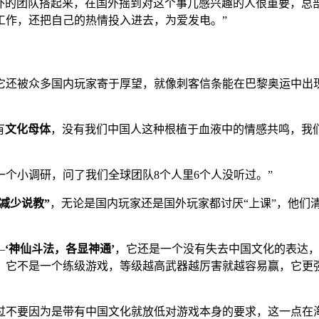
外的团队搭起来，在国外摇到对这个事儿感兴趣的人很重要，总
工作，还把自己的热情投入进去，为爱发电。”
它还被众多国内玩家寄于厚望，就像刺客信条能在巴黎奥运中出
有
文化母体
，没有我们中国人这种根植于血液中的情感共鸣，我
个小调研，问了我们全球团队8个人里6个人没听过。”
“减少说教”
，无论是国内玩家还是国外玩家都讨厌“上课”，他们
—
‘神仙斗法，各显神通’
，它还是一个没有失去中国文化的表达
，它不是一个练级游戏，等级越高武器越厉害就越容易赢，它更强
过不要因为是带有中国文化就放低对游戏本身的要求，这一点在