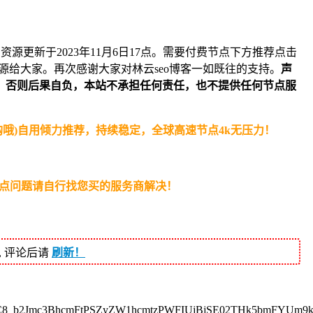
资源更新于2023年11月6日17点。需要付费节点下方推荐点击
源给大家。再次感谢大家对林云seo博客一如既往的支持。
声
，否则后果自负，本站不承担任何责任，也不提供任何节点服
抢购哦)自用倾力推荐，持续稳定，全球高速节点4k无压力！
节点问题请自行找您买的服务商解决！
, 评论后请
刷新！
dC8_b2Jmc3BhcmFtPSZyZW1hcmtzPWFIUjBjSE02THk5bmFYUm