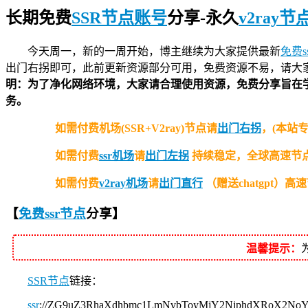
长期免费
SSR节点账号
分享-永久
v2ray
今天周一，新的一周开始，博主继续为大家提供最新
免费s
出门右拐即可，此前更新资源部分可用，免费资源不易，请大
明：为了净化网络环境，大家请合理使用资源，免费分享旨在
务。
如需付费机场(SSR+V2ray)节点请
出门右拐
，(本站
如需付费
ssr机场
请
出门左拐
持续稳定，全球高速节点
如需付费
v2ray机场
请
出门直行
（赠送chatgpt
【
免费ssr节点
分享
】
温馨提示：
SSR节点
链接：
ssr
://ZG9uZ3RhaXdhbmc1LmNvbToyMjY2NjphdXRoX2N