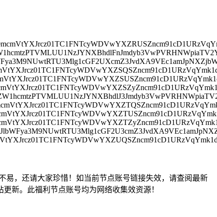
hbT0mcmVtYXJrcz01TC1FNTcyWDVwYXZRUSZncm91cD1URzVq
yZW1hcmtzPTVMLUU1NzJYNXBhdlFnJmdyb3VwPVRHNWpiaTV2Y
lbWFya3M9NUwtRTU3Mlg1cGF2UXcmZ3JvdXA9VEc1amJpNXZjb
0mcmVtYXJrcz01TC1FNTcyWDVwYXZSQSZncm91cD1URzVqYmk
0mcmVtYXJrcz01TC1FNTcyWDVwYXZSUSZncm91cD1URzVqYmk
0mcmVtYXJrcz01TC1FNTcyWDVwYXZSZyZncm91cD1URzVqYmk
ZyZW1hcmtzPTVMLUU1NzJYNXBhdlJ3Jmdyb3VwPVRHNWpiaTV2
T0mcmVtYXJrcz01TC1FNTcyWDVwYXZTQSZncm91cD1URzVqYm
0mcmVtYXJrcz01TC1FNTcyWDVwYXZTUSZncm91cD1URzVqYm
0mcmVtYXJrcz01TC1FNTcyWDVwYXZTZyZncm91cD1URzVqYmk
JnJlbWFya3M9NUwtRTU3Mlg1cGF2U3cmZ3JvdXA9VEc1amJpNX
0mcmVtYXJrcz01TC1FNTcyWDVwYXZUQSZncm91cD1URzVqYmk1
不易，还请大家珍惜！如当前节点账号链接失效，请查阅最新
站更新。此福利节点账号均为网络收集效资源！