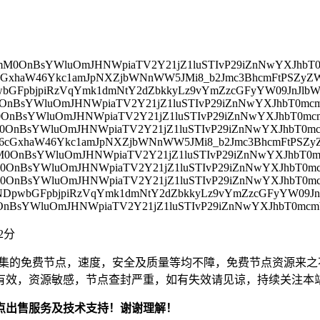
46cmM0OnBsYWluOmJHNWpiaTV2Y21jZ1luSTIvP29iZnNwYXJ
Q6cGxhaW46Ykc1amJpNXZjbWNnWW5JMi8_b2Jmc3BhcmFtPSZ
pwbGFpbjpiRzVqYmk1dmNtY2dZbkkyLz9vYmZzcGFyYW09JnJ
mM0OnBsYWluOmJHNWpiaTV2Y21jZ1luSTIvP29iZnNwYXJhbT
mM0OnBsYWluOmJHNWpiaTV2Y21jZ1luSTIvP29iZnNwYXJhbT
mM0OnBsYWluOmJHNWpiaTV2Y21jZ1luSTIvP29iZnNwYXJhbT
zQ6cGxhaW46Ykc1amJpNXZjbWNnWW5JMi8_b2Jmc3BhcmFtPS
mM0OnBsYWluOmJHNWpiaTV2Y21jZ1luSTIvP29iZnNwYXJhb
mM0OnBsYWluOmJHNWpiaTV2Y21jZ1luSTIvP29iZnNwYXJhbT
mM0OnBsYWluOmJHNWpiaTV2Y21jZ1luSTIvP29iZnNwYXJhbT
JjNDpwbGFpbjpiRzVqYmk1dmNtY2dZbkkyLz9vYmZzcGFyYW09
mM0OnBsYWluOmJHNWpiaTV2Y21jZ1luSTIvP29iZnNwYXJhbT
42分
集的免费节点，速度，安全及质量等均不障，免费节点资源来之
有效，资源敏感，节点查封严重，如有失效请见谅，持续关注本
点出售服务及技术支持！谢谢理解！