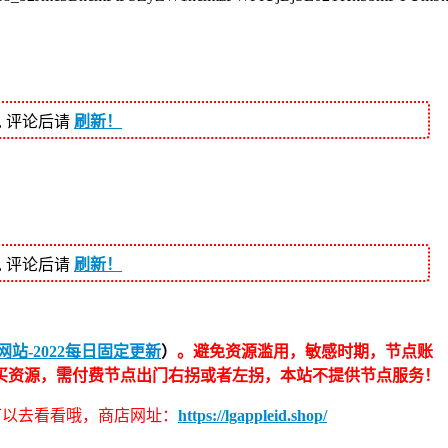
, 评论后请
刷新！
, 评论后请
刷新！
站-2022每日固定更新
）
。避免资源滥用，敏感时期，节点账
买资源，需付费节点出门右拐或者左拐，本站不提供节点服务！
伴可以去看看哦，商店网址：
https://lgappleid.shop/