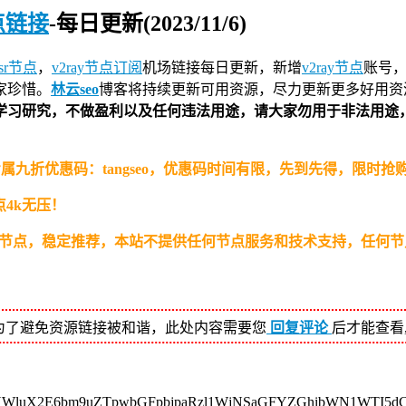
节点链接
-每日更新(2023/11/6)
sr节点
，
v2ray节点订阅
机场链接
每日更新，新增
v2ray节点
账号，
家珍惜。
林云seo
博客将持续更新可用资源，尽力更新更多好用资
学习研究，不做盈利以及任何违法用途，请大家勿用于非法用途
专属九折优惠码：tangseo，优惠码时间有限，先到先得，限时
4k无压！
）高速节点，稳定推荐，本站不提供任何节点服务和技术支持，任何
为了避免资源链接被和谐，此处内容需要您
回复评论
后才能查看
oYWluX2E6bm9uZTpwbGFpbjpaRzl1WjNSaGFYZGhibWN1WTI5