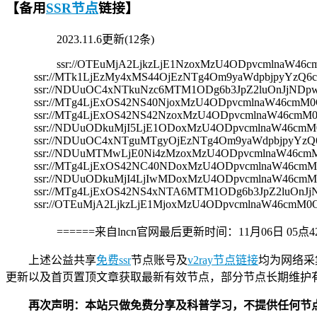
【备用
SSR节点
链接】
2023.11.6更新(12条)
ssr://OTEuMjA2LjkzLjE1NzoxMzU4ODpvcmlnaW
ssr://MTk1LjEzMy4xMS44OjEzNTg4Om9yaWdpbjpyYz
ssr://NDUuOC4xNTkuNzc6MTM1ODg6b3JpZ2luOnJjND
ssr://MTg4LjExOS42NS40NjoxMzU4ODpvcmlnaW46c
ssr://MTg4LjExOS42NS42NzoxMzU4ODpvcmlnaW46c
ssr://NDUuODkuMjI5LjE1ODoxMzU4ODpvcmlnaW46c
ssr://NDUuOC4xNTguMTgyOjEzNTg4Om9yaWdpbjpyY
ssr://NDUuMTMwLjE0Ni4zMzoxMzU4ODpvcmlnaW46c
ssr://MTg4LjExOS42NC40NDoxMzU4ODpvcmlnaW46c
ssr://NDUuODkuMjI4LjIwMDoxMzU4ODpvcmlnaW46c
ssr://MTg4LjExOS42NS4xNTA6MTM1ODg6b3JpZ2luOn
ssr://OTEuMjA2LjkzLjE1MjoxMzU4ODpvcmlnaW46c
======来自lncn官网最后更新时间：
11月06日 05点
上述公益共享
免费ssr
节点账号及
v2ray节点链接
均为网络采
更新以及首页置顶文章获取最新有效节点，部分节点长期维护
再次声明：本站只做免费分享及科普学习，不提供任何节