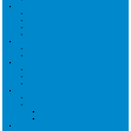
网络营销
口碑营销
微信营销
SNS营销
网销痛点
案例
seo案例
负面处理
运营
微信运营
自媒体
电子商务
资讯
业界观察
技术好文
科学上网工具
苹果ID
更多页面