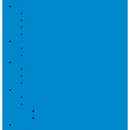
网络营销
口碑营销
微信营销
SNS营销
网销痛点
案例
seo案例
负面处理
运营
微信运营
自媒体
电子商务
资讯
业界观察
技术好文
科学上网工具
苹果ID
更多页面