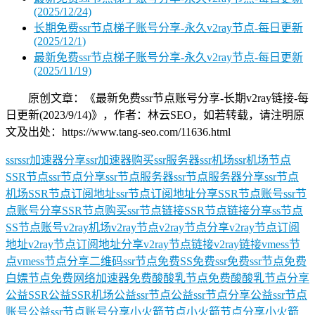
(2025/12/24)
长期免费ssr节点梯子账号分享-永久v2ray节点-每日更新
(2025/12/1)
最新免费ssr节点梯子账号分享-永久v2ray节点-每日更新
(2025/11/19)
原创文章：《最新免费ssr节点账号分享-长期v2ray链接-每
日更新(2023/9/14)》，作者：林云SEO，如若转载，请注明原
文及出处：https://www.tang-seo.com/11636.html
ssr
ssr加速器分享
ssr加速器购买
ssr服务器
ssr机场
ssr机场节点
SSR节点
ssr节点分享
ssr节点服务器
ssr节点服务器分享
ssr节点
机场
SSR节点订阅地址
ssr节点订阅地址分享
SSR节点账号
ssr节
点账号分享
SSR节点购买
ssr节点链接
SSR节点链接分享
ss节点
SS节点账号
v2ray机场
v2ray节点
v2ray节点分享
v2ray节点订阅
地址
v2ray节点订阅地址分享
v2ray节点链接
v2ray链接
vmess节
点
vmess节点分享
二维码ssr节点
免费SS
免费ssr
免费ssr节点
免费
白嫖节点
免费网络加速器
免费酸酸乳节点
免费酸酸乳节点分享
公益SSR
公益SSR机场
公益ssr节点
公益ssr节点分享
公益ssr节点
账号
公益ssr节点账号分享
小火箭节点
小火箭节点分享
小火箭