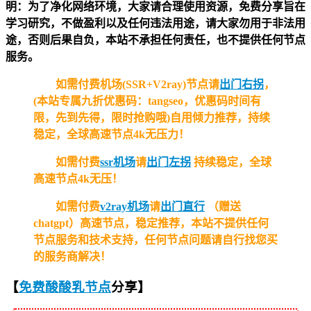
明：为了净化网络环境，大家请合理使用资源，免费分享旨在
学习研究，不做盈利以及任何违法用途，请大家勿用于非法用
途，否则后果自负，本站不承担任何责任，也不提供任何节点
服务。
如需付费机场(SSR+V2ray)节点请
出门右拐
，
(本站专属九折优惠码：tangseo，优惠码时间有
限，先到先得，限时抢购哦)自用倾力推荐，持续
稳定，全球高速节点4k无压力！
如需付费
ssr机场
请
出门左拐
持续稳定，全球
高速节点4k无压！
如需付费
v2ray机场
请
出门直行
（赠送
chatgpt）高速节点，稳定推荐，本站不提供任何
节点服务和技术支持，任何节点问题请自行找您买
的服务商解决！
【
免费酸酸乳节点
分享
】