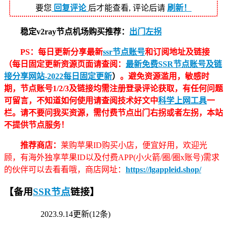
要您
回复评论
后才能查看, 评论后请
刷新！
稳定v2ray节点机场购买推荐：
出门左拐
PS：每日更新分享最新
ssr节点账号
和订阅地址及链接
（每日固定更新资源页面请查阅：
最新免费SSR节点账号及链
接分享网站-2022每日固定更新
）
。避免资源滥用，敏感时
期，节点账号1/2/3及链接均需注册登录评论获取，有任何问题
可留言，不知道如何使用请查阅技术好文中
科学上网工具
一
栏。请不要问我买资源，需付费节点出门右拐或者左拐，本站
不提供节点服务！
推荐商店：
莱购苹果ID购买小店，便宜好用，欢迎光
顾，有海外独享苹果ID以及付费APP(小火箭/圈/圈x账号)需求
的伙伴可以去看看哦，商店网址：
https://lgappleid.shop/
【备用
SSR节点
链接】
2023.9.14更新(12条)