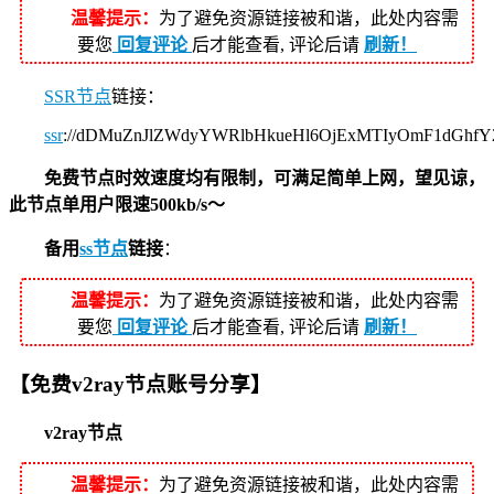
温馨提示：
为了避免资源链接被和谐，此处内容需
要您
回复评论
后才能查看, 评论后请
刷新！
SSR节点
链接：
ssr
://dDMuZnJlZWdyYWRlbHkueHl6OjExMTIyOmF1dGhf
免费节点时效速度均有限制，可满足简单上网，望见谅，
此节点单用户限速500kb/s～
备用
ss节点
链接
：
温馨提示：
为了避免资源链接被和谐，此处内容需
要您
回复评论
后才能查看, 评论后请
刷新！
【免费v2ray节点账号分享】
v2ray节点
温馨提示：
为了避免资源链接被和谐，此处内容需