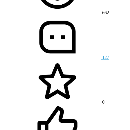
662
127
0