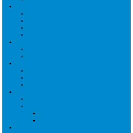
网络营销
口碑营销
微信营销
SNS营销
网销痛点
案例
seo案例
负面处理
运营
微信运营
自媒体
电子商务
资讯
业界观察
技术好文
科学上网工具
苹果ID
更多页面