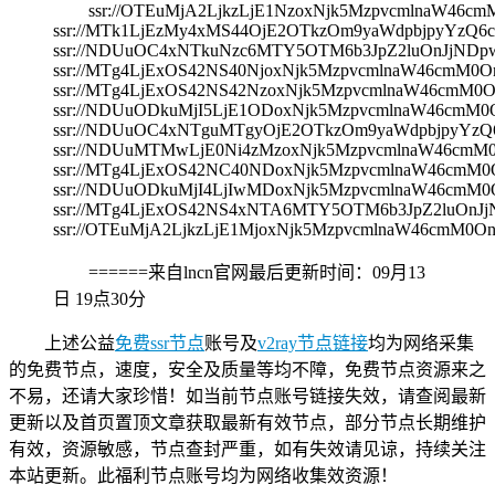
ssr://OTEuMjA2LjkzLjE1NzoxNjk5MzpvcmlnaW
ssr://MTk1LjEzMy4xMS44OjE2OTkzOm9yaWdpbjpyYz
ssr://NDUuOC4xNTkuNzc6MTY5OTM6b3JpZ2luOnJjND
ssr://MTg4LjExOS42NS40NjoxNjk5MzpvcmlnaW46c
ssr://MTg4LjExOS42NS42NzoxNjk5MzpvcmlnaW46c
ssr://NDUuODkuMjI5LjE1ODoxNjk5MzpvcmlnaW46c
ssr://NDUuOC4xNTguMTgyOjE2OTkzOm9yaWdpbjpyYz
ssr://NDUuMTMwLjE0Ni4zMzoxNjk5MzpvcmlnaW46c
ssr://MTg4LjExOS42NC40NDoxNjk5MzpvcmlnaW46c
ssr://NDUuODkuMjI4LjIwMDoxNjk5MzpvcmlnaW46c
ssr://MTg4LjExOS42NS4xNTA6MTY5OTM6b3JpZ2luOn
ssr://OTEuMjA2LjkzLjE1MjoxNjk5MzpvcmlnaW46c
======来自lncn官网最后更新时间：
09月13
日 19点30分
上述公益
免费ssr节点
账号及
v2ray节点链接
均为网络采集
的免费节点，速度，安全及质量等均不障，免费节点资源来之
不易，还请大家珍惜！如当前节点账号链接失效，请查阅最新
更新以及首页置顶文章获取最新有效节点，部分节点长期维护
有效，资源敏感，节点查封严重，如有失效请见谅，持续关注
本站更新。此福利节点账号均为网络收集效资源！