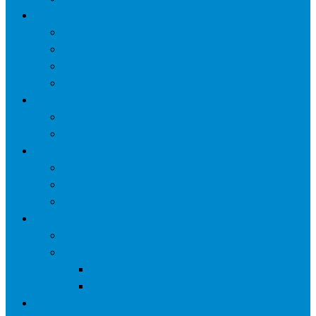
网络营销
口碑营销
微信营销
SNS营销
网销痛点
案例
seo案例
负面处理
运营
微信运营
自媒体
电子商务
资讯
业界观察
技术好文
科学上网工具
苹果ID
更多页面