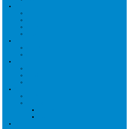
网络营销
口碑营销
微信营销
SNS营销
网销痛点
案例
seo案例
负面处理
运营
微信运营
自媒体
电子商务
资讯
业界观察
技术好文
科学上网工具
苹果ID
更多页面