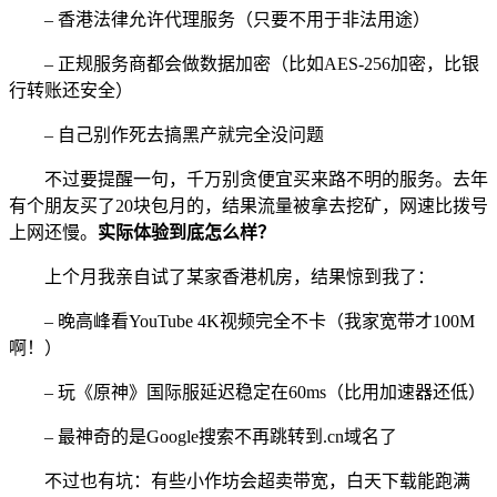
– 香港法律允许代理服务（只要不用于非法用途）
– 正规服务商都会做数据加密（比如AES-256加密，比银
行转账还安全）
– 自己别作死去搞黑产就完全没问题
不过要提醒一句，千万别贪便宜买来路不明的服务。去年
有个朋友买了20块包月的，结果流量被拿去挖矿，网速比拨号
上网还慢。
实际体验到底怎么样？
上个月我亲自试了某家香港机房，结果惊到我了：
– 晚高峰看YouTube 4K视频完全不卡（我家宽带才100M
啊！）
– 玩《原神》国际服延迟稳定在60ms（比用加速器还低）
– 最神奇的是Google搜索不再跳转到.cn域名了
不过也有坑：有些小作坊会超卖带宽，白天下载能跑满