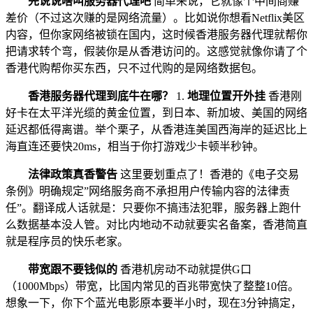
先说说啥叫服务器代理吧
简单来说，它就像个中间商赚
差价（不过这次赚的是网络流量）。比如说你想看Netflix美区
内容，但你家网络被锁在国内，这时候香港服务器代理就帮你
把请求转个弯，假装你是从香港访问的。这感觉就像你请了个
香港代购帮你买东西，只不过代购的是网络数据包。
香港服务器代理到底牛在哪？
1.
地理位置开外挂
香港刚
好卡在太平洋光缆的黄金位置，到日本、新加坡、美国的网络
延迟都低得离谱。举个栗子，从香港连美国西海岸的延迟比上
海直连还要快20ms，相当于你打游戏少卡顿半秒钟。
法律政策真香警告
这里要划重点了！香港的《电子交易
条例》明确规定”网络服务商不承担用户传输内容的法律责
任”。翻译成人话就是：只要你不搞违法犯罪，服务器上跑什
么数据基本没人管。对比内地动不动就要实名备案，香港简直
就是程序员的快乐老家。
带宽跟不要钱似的
香港机房动不动就提供G口
（1000Mbps）带宽，比国内常见的百兆带宽快了整整10倍。
想象一下，你下个蓝光电影原本要半小时，现在3分钟搞定，