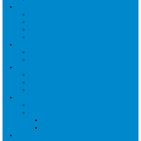
网络营销
口碑营销
微信营销
SNS营销
网销痛点
案例
seo案例
负面处理
运营
微信运营
自媒体
电子商务
资讯
业界观察
技术好文
科学上网工具
苹果ID
更多页面