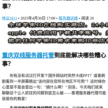
事？
林云SEO
•
2025年4月30日 17:00
•
服务器运维
•
阅读 20
重庆双线服务器托管
到底能解决哪些糟心
事？
你有没有试过打开某个国外网站时突然卡成PPT？或者刷
剧看到一半屏幕跳出”该内容在您所在地区不可用”？这时候你
心里是不是会冒出一句：”搞什么啊！” 别急，今天咱们就来
聊聊这个让人抓狂的问题到底怎么破——香港服务器代理可能
就是你的救星！