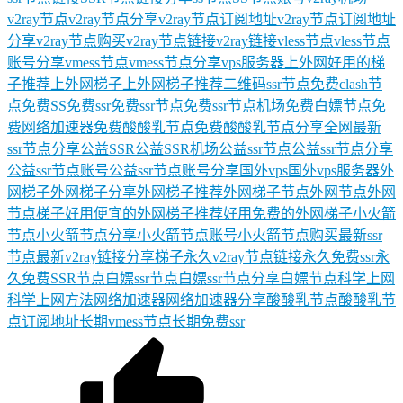
v2ray节点
v2ray节点分享
v2ray节点订阅地址
v2ray节点订阅地址
分享
v2ray节点购买
v2ray节点链接
v2ray链接
vless节点
vless节点
账号分享
vmess节点
vmess节点分享
vps服务器
上外网好用的梯
子推荐
上外网梯子
上外网梯子推荐
二维码ssr节点
免费clash节
点
免费SS
免费ssr
免费ssr节点
免费ssr节点机场
免费白嫖节点
免
费网络加速器
免费酸酸乳节点
免费酸酸乳节点分享
全网最新
ssr节点分享
公益SSR
公益SSR机场
公益ssr节点
公益ssr节点分享
公益ssr节点账号
公益ssr节点账号分享
国外vps
国外vps服务器
外
网梯子
外网梯子分享
外网梯子推荐
外网梯子节点
外网节点
外网
节点梯子
好用便宜的外网梯子推荐
好用免费的外网梯子
小火箭
节点
小火箭节点分享
小火箭节点账号
小火箭节点购买
最新ssr
节点
最新v2ray链接分享
梯子
永久v2ray节点链接
永久免费ssr
永
久免费SSR节点
白嫖ssr节点
白嫖ssr节点分享
白嫖节点
科学上网
科学上网方法
网络加速器
网络加速器分享
酸酸乳节点
酸酸乳节
点订阅地址
长期vmess节点
长期免费ssr