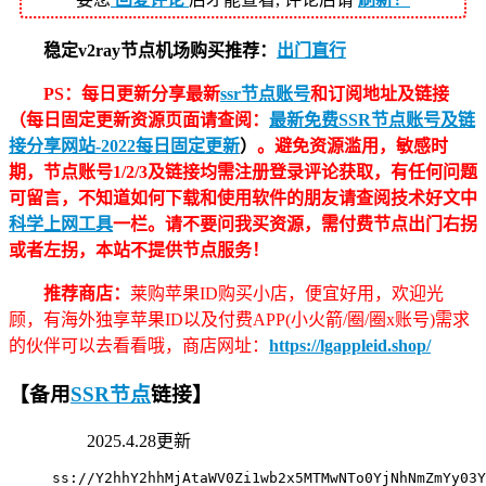
稳定v2ray节点机场购买推荐：
出门直行
PS：每日更新分享最新
ssr节点账号
和订阅地址及链接
（每日固定更新资源页面请查阅：
最新免费SSR节点账号及链
接分享网站-2022每日固定更新
）
。避免资源滥用，敏感时
期，节点账号1/2/3及链接均需注册登录评论获取，有任何问题
可留言，不知道如何下载和使用软件的朋友请查阅技术好文中
科学上网工具
一栏。请不要问我买资源，需付费节点出门右拐
或者左拐，本站不提供节点服务！
推荐商店：
莱购苹果ID购买小店，便宜好用，欢迎光
顾，有海外独享苹果ID以及付费APP(小火箭/圈/圈x账号)需求
的伙伴可以去看看哦，商店网址：
https://lgappleid.shop/
【备用
SSR节点
链接】
2025.4.28更新
ss://Y2hhY2hhMjAtaWV0Zi1wb2x5MTMwNTo0YjNhNmZmYy03Y