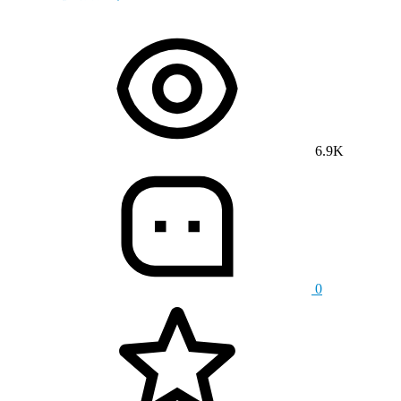
6.9K
0