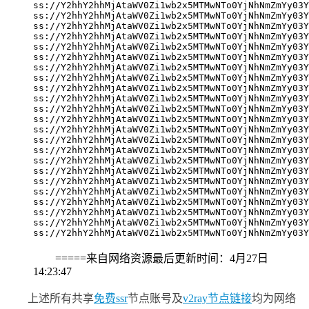
ss://Y2hhY2hhMjAtaWV0Zi1wb2x5MTMwNTo0YjNhNmZmYy03Y
ss://Y2hhY2hhMjAtaWV0Zi1wb2x5MTMwNTo0YjNhNmZmYy03Y
ss://Y2hhY2hhMjAtaWV0Zi1wb2x5MTMwNTo0YjNhNmZmYy03Y
ss://Y2hhY2hhMjAtaWV0Zi1wb2x5MTMwNTo0YjNhNmZmYy03Y
ss://Y2hhY2hhMjAtaWV0Zi1wb2x5MTMwNTo0YjNhNmZmYy03Y
ss://Y2hhY2hhMjAtaWV0Zi1wb2x5MTMwNTo0YjNhNmZmYy03Y
ss://Y2hhY2hhMjAtaWV0Zi1wb2x5MTMwNTo0YjNhNmZmYy03Y
ss://Y2hhY2hhMjAtaWV0Zi1wb2x5MTMwNTo0YjNhNmZmYy03Y
ss://Y2hhY2hhMjAtaWV0Zi1wb2x5MTMwNTo0YjNhNmZmYy03Y
ss://Y2hhY2hhMjAtaWV0Zi1wb2x5MTMwNTo0YjNhNmZmYy03Y
ss://Y2hhY2hhMjAtaWV0Zi1wb2x5MTMwNTo0YjNhNmZmYy03Y
ss://Y2hhY2hhMjAtaWV0Zi1wb2x5MTMwNTo0YjNhNmZmYy03Y
ss://Y2hhY2hhMjAtaWV0Zi1wb2x5MTMwNTo0YjNhNmZmYy03Y
ss://Y2hhY2hhMjAtaWV0Zi1wb2x5MTMwNTo0YjNhNmZmYy03Y
ss://Y2hhY2hhMjAtaWV0Zi1wb2x5MTMwNTo0YjNhNmZmYy03Y
ss://Y2hhY2hhMjAtaWV0Zi1wb2x5MTMwNTo0YjNhNmZmYy03Y
ss://Y2hhY2hhMjAtaWV0Zi1wb2x5MTMwNTo0YjNhNmZmYy03Y
ss://Y2hhY2hhMjAtaWV0Zi1wb2x5MTMwNTo0YjNhNmZmYy03Y
ss://Y2hhY2hhMjAtaWV0Zi1wb2x5MTMwNTo0YjNhNmZmYy03Y
ss://Y2hhY2hhMjAtaWV0Zi1wb2x5MTMwNTo0YjNhNmZmYy03Y
ss://Y2hhY2hhMjAtaWV0Zi1wb2x5MTMwNTo0YjNhNmZmYy03Y
ss://Y2hhY2hhMjAtaWV0Zi1wb2x5MTMwNTo0YjNhNmZmYy03Y
ss://Y2hhY2hhMjAtaWV0Zi1wb2x5MTMwNTo0YjNhNmZmYy03Y
=====来自网络资源最后更新时间：4
月27日
14
:23:47
上述所有共享
免费ssr
节点账号及
v2ray节点链接
均为网络