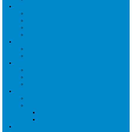
网络营销
口碑营销
微信营销
SNS营销
网销痛点
案例
seo案例
负面处理
运营
微信运营
自媒体
电子商务
资讯
业界观察
技术好文
科学上网工具
苹果ID
更多页面