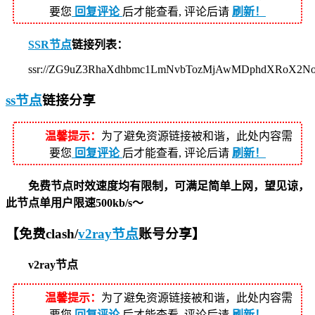
要您
回复评论
后才能查看, 评论后请
刷新！
SSR节点
链接列表：
ssr://ZG9uZ3RhaXdhbmc1LmNvbTozMjAwMDphdXRoX2
ss节点
链接分享
温馨提示：
为了避免资源链接被和谐，此处内容需
要您
回复评论
后才能查看, 评论后请
刷新！
免费节点时效速度均有限制，可满足简单上网，望见谅，
此节点单用户限速500kb/s～
【免费clash/
v2ray节点
账号分享】
v2ray节点
温馨提示：
为了避免资源链接被和谐，此处内容需
要您
回复评论
后才能查看, 评论后请
刷新！