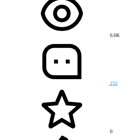
6.6K
232
0