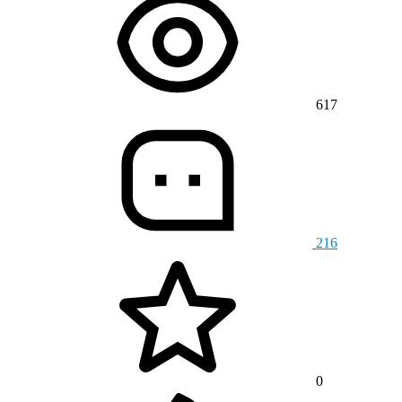
617
216
0