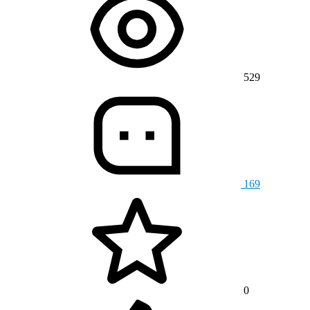
529
169
0