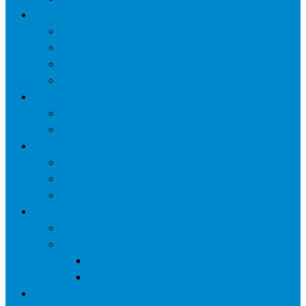
网络营销
口碑营销
微信营销
SNS营销
网销痛点
案例
seo案例
负面处理
运营
微信运营
自媒体
电子商务
资讯
业界观察
技术好文
科学上网工具
苹果ID
更多页面