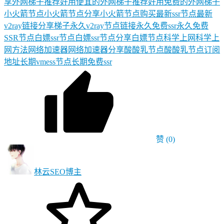
享
外网梯子推荐
好用便宜的外网梯子推荐
好用免费的外网梯子
小火箭节点
小火箭节点分享
小火箭节点购买
最新ssr节点
最新
v2ray链接分享
梯子
永久v2ray节点链接
永久免费ssr
永久免费
SSR节点
白嫖ssr节点
白嫖ssr节点分享
白嫖节点
科学上网
科学上
网方法
网络加速器
网络加速器分享
酸酸乳节点
酸酸乳节点订阅
地址
长期vmess节点
长期免费ssr
赞
(0)
林云SEO
博主