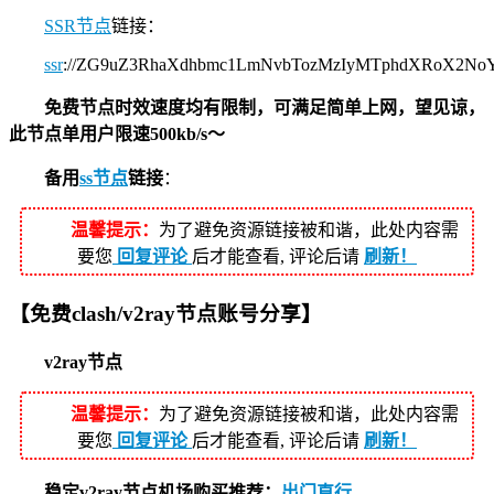
SSR节点
链接：
ssr
://ZG9uZ3RhaXdhbmc1LmNvbTozMzIyMTphdXRoX2N
免费节点时效速度均有限制，可满足简单上网，望见谅，
此节点单用户限速500kb/s～
备用
ss节点
链接
：
温馨提示：
为了避免资源链接被和谐，此处内容需
要您
回复评论
后才能查看, 评论后请
刷新！
【免费clash/v2ray节点账号分享】
v2ray节点
温馨提示：
为了避免资源链接被和谐，此处内容需
要您
回复评论
后才能查看, 评论后请
刷新！
稳定v2ray节点机场购买推荐：
出门直行