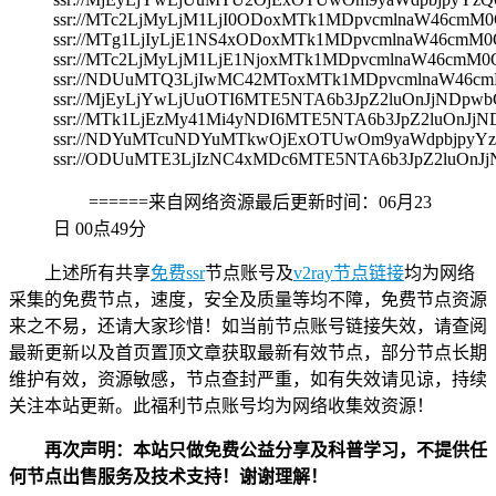
ssr://MTc2LjMyLjM1LjI0ODoxMTk1MDpvcmlnaW46c
ssr://MTg1LjIyLjE1NS4xODoxMTk1MDpvcmlnaW46c
ssr://MTc2LjMyLjM1LjE1NjoxMTk1MDpvcmlnaW46c
ssr://NDUuMTQ3LjIwMC42MToxMTk1MDpvcmlnaW46
ssr://MjEyLjYwLjUuOTI6MTE5NTA6b3JpZ2luOnJjND
ssr://MTk1LjEzMy41Mi4yNDI6MTE5NTA6b3JpZ2luOn
ssr://NDYuMTcuNDYuMTkwOjExOTUwOm9yaWdpbjpyY
ssr://ODUuMTE3LjIzNC4xMDc6MTE5NTA6b3JpZ2luOn
======来自网络资源最后更新时间：
06月23
日 00点49分
上述所有共享
免费ssr
节点账号及
v2ray节点链接
均为网络
采集的免费节点，速度，安全及质量等均不障，免费节点资源
来之不易，还请大家珍惜！如当前节点账号链接失效，请查阅
最新更新以及首页置顶文章获取最新有效节点，部分节点长期
维护有效，资源敏感，节点查封严重，如有失效请见谅，持续
关注本站更新。此福利节点账号均为网络收集效资源！
再次声明：本站只做免费公益分享及科普学习，不提供任
何节点出售服务及技术支持！谢谢理解！