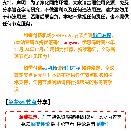
支持。
声明：为了净化网络环境，大家请合理使用资源，免费
分享旨在学习研究，不做盈利以及任何违法用途，请大家勿用
于非法用途，否则后果自负，本站不承担任何责任，也不提供
任何节点服务。
如需付费机场(SSR+V2ray)节点请
出门右拐
，
(本站专属九折优惠码：
tangseo
，优惠码时间23年
12月-24年12月)自用倾力推荐，持续稳定，全球高
速节点4k无压力！
如需付费
ssr机场
请
出门左拐
持续稳定，全球
高速节点4k无压！
本站不提供任何节点服务和技
术支持，任何节点问题请自行找您买的服务商解
决！
【
免费ssr节点
分享
】
温馨提示：
为了避免资源链接被和谐，此处内容需
要您
回复评论
后才能查看, 评论后请
刷新！