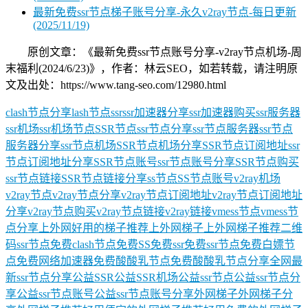
最新免费ssr节点梯子账号分享-永久v2ray节点-每日更新
(2025/11/19)
原创文章：《最新免费ssr节点账号分享-v2ray节点机场-周
末福利(2024/6/23)》，作者：林云SEO，如若转载，请注明原
文及出处：https://www.tang-seo.com/12980.html
clash节点分享
lash节点
ssr
ssr加速器分享
ssr加速器购买
ssr服务器
ssr机场
ssr机场节点
SSR节点
ssr节点分享
ssr节点服务器
ssr节点
服务器分享
ssr节点机场
SSR节点机场分享
SSR节点订阅地址
ssr
节点订阅地址分享
SSR节点账号
ssr节点账号分享
SSR节点购买
ssr节点链接
SSR节点链接分享
ss节点
SS节点账号
v2ray机场
v2ray节点
v2ray节点分享
v2ray节点订阅地址
v2ray节点订阅地址
分享
v2ray节点购买
v2ray节点链接
v2ray链接
vmess节点
vmess节
点分享
上外网好用的梯子推荐
上外网梯子
上外网梯子推荐
二维
码ssr节点
免费clash节点
免费SS
免费ssr
免费ssr节点
免费白嫖节
点
免费网络加速器
免费酸酸乳节点
免费酸酸乳节点分享
全网最
新ssr节点分享
公益SSR
公益SSR机场
公益ssr节点
公益ssr节点分
享
公益ssr节点账号
公益ssr节点账号分享
外网梯子
外网梯子分