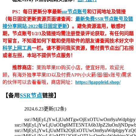
PS：每日更新分享最新
ssr节点账号
和订阅地址及链接
（每日固定更新资源页面请查阅：
最新免费SSR节点账号及链
接分享网站-2022每日固定更新
）
。避免资源滥用，敏感时
期，节点账号1/2/3及链接均需注册登录评论获取，有任何问题
可留言，不知道如何下载和使用软件的朋友请查阅技术好文中
科学上网工具
一栏。请不要问我买资源，需付费节点出门右拐
或者左拐，本站不提供节点服务！
推荐商店：
莱购苹果ID购买小店，便宜好用，欢迎光
顾，有海外独享苹果ID以及付费APP(小火箭/圈/圈x账号)需求
的伙伴可以去看看哦，商店网址：
https://lgappleid.shop/
【备用
SSR节点
链接】
2024.6.23更新(12条)
ssr://MjEyLjYwLjUuMTgwOjExOTUwOm9yaWdpbj
ssr://MjEyLjYwLjUuODg6MTE5NTA6b3JpZ2luOnJjND
ssr://MjEyLjYwLjUuMTk2OjExOTUwOm9yaWdpbjpyY
ssr://MjEyLjYwLjUuMTU2OjExOTUwOm9yaWdpbjpyY