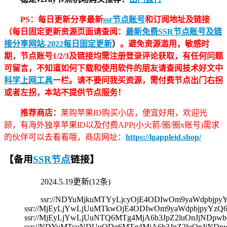
PS：每日更新分享最新
ssr节点账号
和订阅地址及链接
（每日固定更新资源页面请查阅：
最新免费SSR节点账号及链
接分享网站-2022每日固定更新
）
。避免资源滥用，敏感时
期，节点账号1/2/3及链接均需注册登录评论获取，有任何问题
可留言，不知道如何下载和使用软件的朋友请查阅技术好文中
科学上网工具
一栏。请不要问我买资源，需付费节点出门右拐
或者左拐，本站不提供节点服务！
推荐商店：
莱购苹果ID购买小店，便宜好用，欢迎光
顾，有海外独享苹果ID以及付费APP(小火箭/圈/圈x账号)需求
的伙伴可以去看看哦，商店网址：
https://lgappleid.shop/
【备用
SSR节点
链接】
2024.5.19更新(12条)
ssr://NDYuMjkuMTYyLjcyOjE4ODIwOm9yaWdpbj
ssr://MjEyLjYwLjUuMTkwOjE4ODIwOm9yaWdpbjpyYz
ssr://MjEyLjYwLjUuNTQ6MTg4MjA6b3JpZ2luOnJjNDp
ssr://NDYuMTcuNDUuODg6MTg4MjA6b3JpZ2luOnJjND