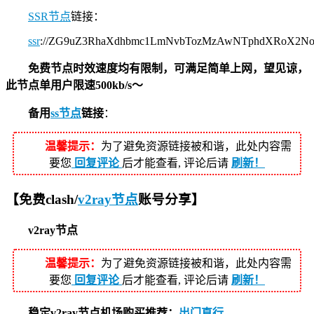
SSR节点
链接：
ssr
://ZG9uZ3RhaXdhbmc1LmNvbTozMzAwNTphdXRoX2N
免费节点时效速度均有限制，可满足简单上网，望见谅，
此节点单用户限速500kb/s～
备用
ss节点
链接
：
温馨提示：
为了避免资源链接被和谐，此处内容需
要您
回复评论
后才能查看, 评论后请
刷新！
【免费clash/
v2ray节点
账号分享】
v2ray节点
温馨提示：
为了避免资源链接被和谐，此处内容需
要您
回复评论
后才能查看, 评论后请
刷新！
稳定v2ray节点机场购买推荐：
出门直行