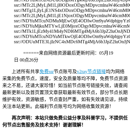
ssr://MTc2LjMyLjM1LjI0ODoxODgyMDpvcmlnaW46c
ssr://MTg1LjIyLjE1NS4xODoxODgyMDpvcmlnaW46c
ssr://MTc2LjMyLjM1LjE1NjoxODgyMDpvcmlnaW46c
ssr://NDYuMTcuNDMuMjEwOjE4ODIwOm9yaWdpbjpyY
ssr://NDYuMjkuMTYwLjE0MjoxODgyMDpvcmlnaW46
ssr://MTk1LjEzMy41Mi4yNDI6MTg4MjA6b3JpZ2luOnJ
ssr://NDYuMTcuNDYuMTkwOjE4ODIwOm9yaWdpbjpyY
ssr://ODUuMTE3LjIzNC4xMDc6MTg4MjA6b3JpZ2luOn
======来自网络资源最后更新时间：
05月19
日 00点26分
上述所有共享
免费ssr
节点账号及
v2ray节点链接
均为网络
采集的免费节点，速度，安全及质量等均不障，免费节点资源
来之不易，还请大家珍惜！如当前节点账号链接失效，请查阅
最新更新以及首页置顶文章获取最新有效节点，部分节点长期
维护有效，资源敏感，节点查封严重，如有失效请见谅，持续
关注本站更新。此福利节点账号均为网络收集效资源！
再次声明：本站只做免费公益分享及科普学习，不提供任
何节点出售服务及技术支持！谢谢理解！