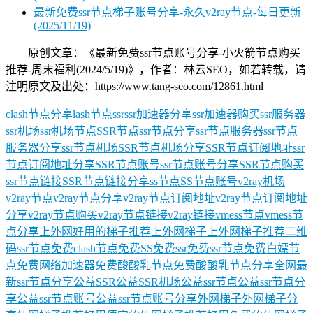
最新免费ssr节点梯子账号分享-永久v2ray节点-每日更新
(2025/11/19)
原创文章：《最新免费ssr节点账号分享-小火箭节点购买
推荐-周末福利(2024/5/19)》，作者：林云SEO，如若转载，请
注明原文及出处：https://www.tang-seo.com/12861.html
clash节点分享
lash节点
ssr
ssr加速器分享
ssr加速器购买
ssr服务器
ssr机场
ssr机场节点
SSR节点
ssr节点分享
ssr节点服务器
ssr节点
服务器分享
ssr节点机场
SSR节点机场分享
SSR节点订阅地址
ssr
节点订阅地址分享
SSR节点账号
ssr节点账号分享
SSR节点购买
ssr节点链接
SSR节点链接分享
ss节点
SS节点账号
v2ray机场
v2ray节点
v2ray节点分享
v2ray节点订阅地址
v2ray节点订阅地址
分享
v2ray节点购买
v2ray节点链接
v2ray链接
vmess节点
vmess节
点分享
上外网好用的梯子推荐
上外网梯子
上外网梯子推荐
二维
码ssr节点
免费clash节点
免费SS
免费ssr
免费ssr节点
免费白嫖节
点
免费网络加速器
免费酸酸乳节点
免费酸酸乳节点分享
全网最
新ssr节点分享
公益SSR
公益SSR机场
公益ssr节点
公益ssr节点分
享
公益ssr节点账号
公益ssr节点账号分享
外网梯子
外网梯子分