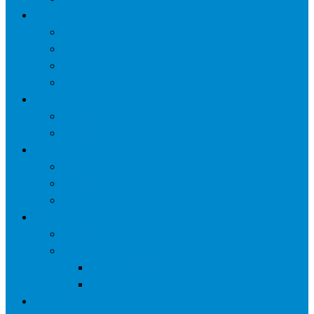
网络营销
口碑营销
微信营销
SNS营销
网销痛点
案例
seo案例
负面处理
运营
微信运营
自媒体
电子商务
资讯
业界观察
技术好文
科学上网工具
苹果ID
更多页面