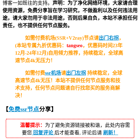
博客一如既往的支持。
声明：为了净化网络环境，大家请合理
使用资源，免费分享旨在学习研究，不做盈利以及任何违法用
途，请大家勿用于非法用途，否则后果自负，本站不承担任何
责任，也不提供任何节点服务。
如需付费机场(SSR+V2ray)节点请
出门右拐
，
(本站专属九折优惠码：
tangseo
，优惠码时间23年
12月-24年12月)自用倾力推荐，持续稳定，全球高
速节点4k无压力！
如需付费
ssr机场
请
出门左拐
持续稳定，全球
高速节点4k无压！
本站不提供任何节点服务和技
术支持，任何节点问题请自行找您买的服务商解
决！
【
免费ssr节点
分享
】
温馨提示：
为了避免资源链接被和谐，此处内容需
要您
回复评论
后才能查看, 评论后请
刷新！