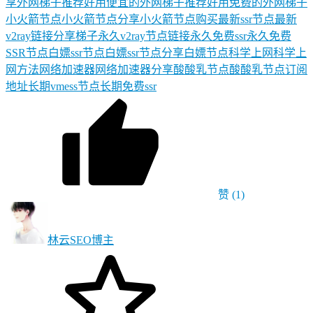
享
外网梯子推荐
好用便宜的外网梯子推荐
好用免费的外网梯子
小火箭节点
小火箭节点分享
小火箭节点购买
最新ssr节点
最新
v2ray链接分享
梯子
永久v2ray节点链接
永久免费ssr
永久免费
SSR节点
白嫖ssr节点
白嫖ssr节点分享
白嫖节点
科学上网
科学上
网方法
网络加速器
网络加速器分享
酸酸乳节点
酸酸乳节点订阅
地址
长期vmess节点
长期免费ssr
赞
(1)
林云SEO
博主