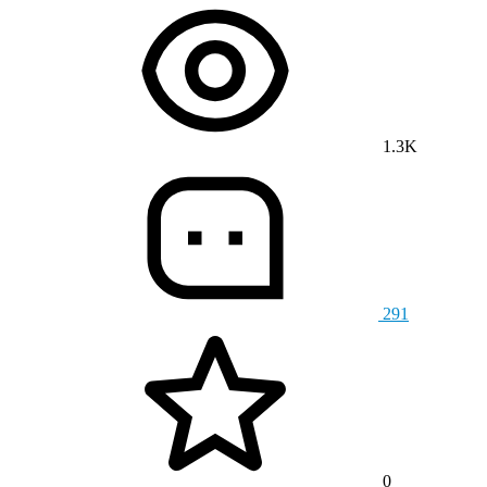
1.3K
291
0