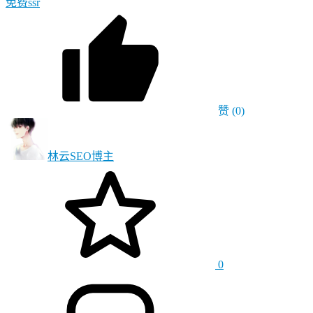
免费ssr
赞
(0)
林云SEO
博主
0