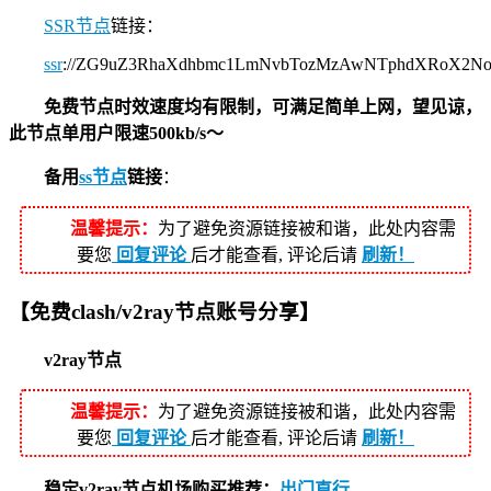
SSR节点
链接：
ssr
://ZG9uZ3RhaXdhbmc1LmNvbTozMzAwNTphdXRoX2N
免费节点时效速度均有限制，可满足简单上网，望见谅，
此节点单用户限速500kb/s～
备用
ss节点
链接
：
温馨提示：
为了避免资源链接被和谐，此处内容需
要您
回复评论
后才能查看, 评论后请
刷新！
【免费clash/v2ray节点账号分享】
v2ray节点
温馨提示：
为了避免资源链接被和谐，此处内容需
要您
回复评论
后才能查看, 评论后请
刷新！
稳定v2ray节点机场购买推荐：
出门直行