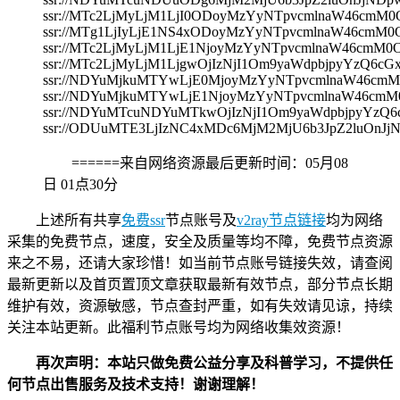
ssr://MTc2LjMyLjM1LjI0ODoyMzYyNTpvcmlnaW46c
ssr://MTg1LjIyLjE1NS4xODoyMzYyNTpvcmlnaW46c
ssr://MTc2LjMyLjM1LjE1NjoyMzYyNTpvcmlnaW46c
ssr://MTc2LjMyLjM1LjgwOjIzNjI1Om9yaWdpbjpyYz
ssr://NDYuMjkuMTYwLjE0MjoyMzYyNTpvcmlnaW46
ssr://NDYuMjkuMTYwLjE1NjoyMzYyNTpvcmlnaW46c
ssr://NDYuMTcuNDYuMTkwOjIzNjI1Om9yaWdpbjpyY
ssr://ODUuMTE3LjIzNC4xMDc6MjM2MjU6b3JpZ2luOn
======来自网络资源最后更新时间：
05月08
日 01点30分
上述所有共享
免费ssr
节点账号及
v2ray节点链接
均为网络
采集的免费节点，速度，安全及质量等均不障，免费节点资源
来之不易，还请大家珍惜！如当前节点账号链接失效，请查阅
最新更新以及首页置顶文章获取最新有效节点，部分节点长期
维护有效，资源敏感，节点查封严重，如有失效请见谅，持续
关注本站更新。此福利节点账号均为网络收集效资源！
再次声明：本站只做免费公益分享及科普学习，不提供任
何节点出售服务及技术支持！谢谢理解！