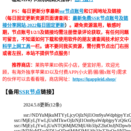
PS：每日更新分享最新
ssr节点账号
和订阅地址及链接
（每日固定更新资源页面请查阅：
最新免费SSR节点账号及链
接分享网站-2022每日固定更新
）
。避免资源滥用，敏感时
期，节点账号1/2/3及链接均需注册登录评论获取，有任何问题
可留言，不知道如何下载和使用软件的朋友请查阅技术好文中
科学上网工具
一栏。请不要问我买资源，需付费节点出门右拐
或者左拐，本站不提供节点服务！
推荐商店：
莱购苹果ID购买小店，便宜好用，欢迎光
顾，有海外独享苹果ID以及付费APP(小火箭/圈/圈x账号)需求
的伙伴可以去看看哦，商店网址：
https://lgappleid.shop/
【备用
SSR节点
链接】
2024.5.8更新(12条)
ssr://NDYuMjkuMTYyLjcyOjIzNjI1Om9yaWdpbj
ssr://MjEyLjYwLjUuMTkwOjIzNjI1Om9yaWdpbjpyYz
ssr://MjEyLjYwLjUuNTQ6MjM2MjU6b3JpZ2luOnJjND
ssr://NDYuMTcuNDUuODg6MjM2MjU6b3JpZ2luOnJjND