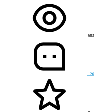
683
126