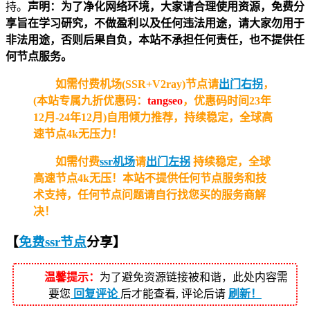
持。
声明：为了净化网络环境，大家请合理使用资源，免费分
享旨在学习研究，不做盈利以及任何违法用途，请大家勿用于
非法用途，否则后果自负，本站不承担任何责任，也不提供任
何节点服务。
如需付费机场(SSR+V2ray)节点请
出门右拐
，
(本站专属九折优惠码：
tangseo
，优惠码时间23年
12月-24年12月)自用倾力推荐，持续稳定，全球高
速节点4k无压力！
如需付费
ssr机场
请
出门左拐
持续稳定，全球
高速节点4k无压！
本站不提供任何节点服务和技
术支持，任何节点问题请自行找您买的服务商解
决！
【
免费ssr节点
分享
】
温馨提示：
为了避免资源链接被和谐，此处内容需
要您
回复评论
后才能查看, 评论后请
刷新！