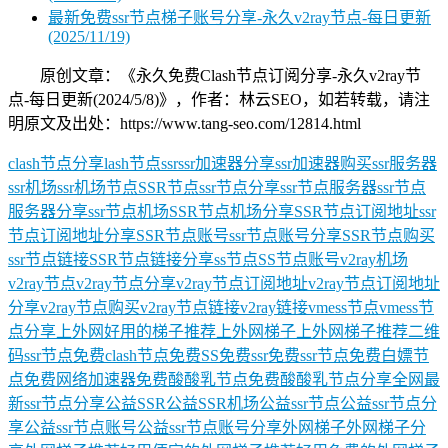
最新免费ssr节点梯子账号分享-永久v2ray节点-每日更新
(2025/11/19)
原创文章：《永久免费Clash节点订阅分享-永久v2ray节
点-每日更新(2024/5/8)》，作者：林云SEO，如若转载，请注
明原文及出处：https://www.tang-seo.com/12814.html
clash节点分享
lash节点
ssr
ssr加速器分享
ssr加速器购买
ssr服务器
ssr机场
ssr机场节点
SSR节点
ssr节点分享
ssr节点服务器
ssr节点
服务器分享
ssr节点机场
SSR节点机场分享
SSR节点订阅地址
ssr
节点订阅地址分享
SSR节点账号
ssr节点账号分享
SSR节点购买
ssr节点链接
SSR节点链接分享
ss节点
SS节点账号
v2ray机场
v2ray节点
v2ray节点分享
v2ray节点订阅地址
v2ray节点订阅地址
分享
v2ray节点购买
v2ray节点链接
v2ray链接
vmess节点
vmess节
点分享
上外网好用的梯子推荐
上外网梯子
上外网梯子推荐
二维
码ssr节点
免费clash节点
免费SS
免费ssr
免费ssr节点
免费白嫖节
点
免费网络加速器
免费酸酸乳节点
免费酸酸乳节点分享
全网最
新ssr节点分享
公益SSR
公益SSR机场
公益ssr节点
公益ssr节点分
享
公益ssr节点账号
公益ssr节点账号分享
外网梯子
外网梯子分