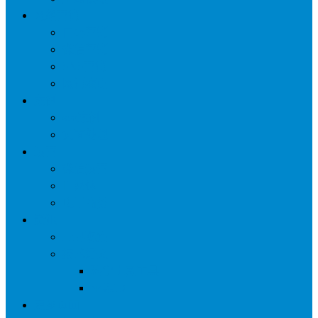
网络营销
口碑营销
微信营销
SNS营销
网销痛点
案例
seo案例
负面处理
运营
微信运营
自媒体
电子商务
资讯
业界观察
技术好文
科学上网工具
苹果ID
更多页面