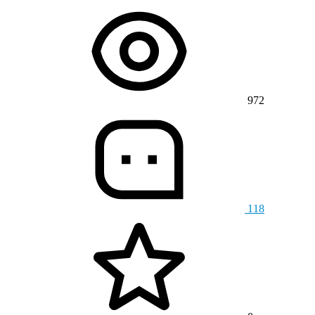
972
118