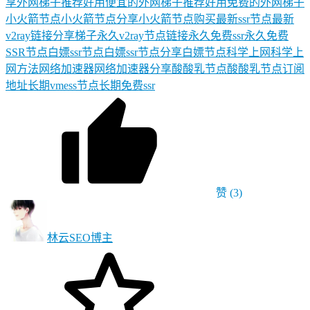
享
外网梯子推荐
好用便宜的外网梯子推荐
好用免费的外网梯子
小火箭节点
小火箭节点分享
小火箭节点购买
最新ssr节点
最新
v2ray链接分享
梯子
永久v2ray节点链接
永久免费ssr
永久免费
SSR节点
白嫖ssr节点
白嫖ssr节点分享
白嫖节点
科学上网
科学上
网方法
网络加速器
网络加速器分享
酸酸乳节点
酸酸乳节点订阅
地址
长期vmess节点
长期免费ssr
赞
(3)
林云SEO
博主