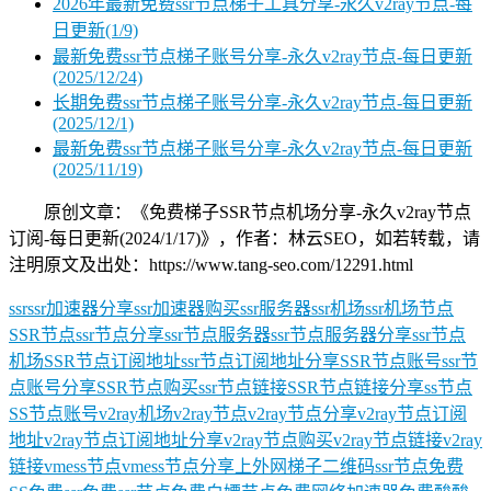
2026年最新免费ssr节点梯子工具分享-永久v2ray节点-每
日更新(1/9)
最新免费ssr节点梯子账号分享-永久v2ray节点-每日更新
(2025/12/24)
长期免费ssr节点梯子账号分享-永久v2ray节点-每日更新
(2025/12/1)
最新免费ssr节点梯子账号分享-永久v2ray节点-每日更新
(2025/11/19)
原创文章：《免费梯子SSR节点机场分享-永久v2ray节点
订阅-每日更新(2024/1/17)》，作者：林云SEO，如若转载，请
注明原文及出处：https://www.tang-seo.com/12291.html
ssr
ssr加速器分享
ssr加速器购买
ssr服务器
ssr机场
ssr机场节点
SSR节点
ssr节点分享
ssr节点服务器
ssr节点服务器分享
ssr节点
机场
SSR节点订阅地址
ssr节点订阅地址分享
SSR节点账号
ssr节
点账号分享
SSR节点购买
ssr节点链接
SSR节点链接分享
ss节点
SS节点账号
v2ray机场
v2ray节点
v2ray节点分享
v2ray节点订阅
地址
v2ray节点订阅地址分享
v2ray节点购买
v2ray节点链接
v2ray
链接
vmess节点
vmess节点分享
上外网梯子
二维码ssr节点
免费