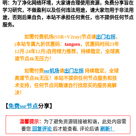
明：为了净化网络环境，大家请合理使用资源，免费分享旨在
学习研究，不做盈利以及任何违法用途，请大家勿用于非法用
途，否则后果自负，本站不承担任何责任，也不提供任何节点
服务。
如需付费机场(SSR+V2ray)节点请
出门右拐
，
(本站专属九折优惠码：
tangseo
，优惠码时间23年
12月-24年12月)自用倾力推荐，持续稳定，全球高
速节点4k无压力！
如需付费
ssr机场
请
出门左拐
持续稳定，全球
高速节点4k无压！
本站不提供任何节点服务和技
术支持，任何节点问题请自行找您买的服务商解
决！
【
免费ssr节点
分享
】
温馨提示：
为了避免资源链接被和谐，此处内容需
要您
回复评论
后才能查看, 评论后请
刷新！