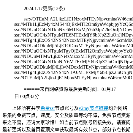
2024.1.17更新(12条)
ssr://OTEuMjA2LjkzLjE1NzoxMTEyNjpvcmlnaW
ssr://MTk1LjEzMy4xMS44OjExMTI2Om9yaWdpbjpyYz
ssr://NDUuOC4xNTkuNzc6MTExMjY6b3JpZ2luOnJjND
ssr://NDUuOC4xNTguMTE6MTExMjY6b3JpZ2luOnJjN
ssr://MTg4LjExOS42NS42NzoxMTEyNjpvcmlnaW46c
ssr://NDUuODkuMjI5LjE1ODoxMTEyNjpvcmlnaW46c
ssr://NDUuOC4xNTguMTgyOjExMTI2Om9yaWdpbjpyYz
ssr://NDUuMTMwLjE0Ni4zMzoxMTEyNjpvcmlnaW46c
ssr://NDUuOC4xNTkuNjY6MTExMjY6b3JpZ2luOnJjND
ssr://NDUuODkuMjI4LjIwMDoxMTEyNjpvcmlnaW46c
ssr://MTg4LjExOS42NS4xNTA6MTExMjY6b3JpZ2luOn
ssr://OTEuMjA2LjkzLjE1MjoxMTEyNjpvcmlnaW46c
======来自网络资源最后更新时间：
01月17
日 00点33分
上述所有共享
免费ssr
节点账号及
v2ray节点链接
均为网络
采集的免费节点，速度，安全及质量等均不障，免费节点资源
来之不易，还请大家珍惜！如当前节点账号链接失效，请查阅
最新更新以及首页置顶文章获取最新有效节点，部分节点长期