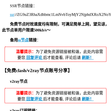
SSR节点链接：
ssr
://ZG9uZ3RhaXdhbmc1LmNvbToyMjY2NjphdXRoX2N
免费节点时效速度均有限制，可满足简单上网，望见谅，
此节点单用户限速500kb/s～
备用
ss节点
链接
：
温馨提示：
为了避免资源链接被和谐，此处内容需
要您
回复评论
后才能查看, 评论后请
刷新！
【免费clash/v2ray节点账号分享】
v2ray节点
温馨提示：
为了避免资源链接被和谐，此处内容需
要您
回复评论
后才能查看, 评论后请
刷新！
v2ray订阅链接：