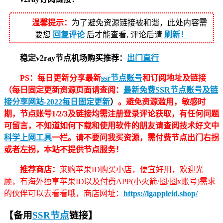
温馨提示：
为了避免资源链接被和谐，此处内容需
要您
回复评论
后才能查看, 评论后请
刷新！
稳定v2ray节点机场购买推荐：
出门直行
PS：每日更新分享最新
ssr节点账号
和订阅地址及链接
（每日固定更新资源页面请查阅：
最新免费SSR节点账号及链
接分享网站-2022每日固定更新
）
。避免资源滥用，敏感时
期，节点账号1/2/3及链接均需注册登录评论获取，有任何问题
可留言，不知道如何下载和使用软件的朋友请查阅技术好文中
科学上网工具
一栏。请不要问我买资源，需付费节点出门右拐
或者左拐，本站不提供节点服务！
推荐商店：
莱购苹果ID购买小店，便宜好用，欢迎光
顾，有海外独享苹果ID以及付费APP(小火箭/圈/圈x账号)需求
的伙伴可以去看看哦，商店网址：
https://lgappleid.shop/
【备用
SSR节点
链接】