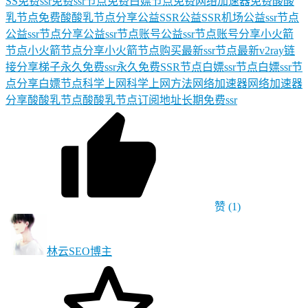
SS
免费ssr
免费ssr节点
免费白嫖节点
免费网络加速器
免费酸酸
乳节点
免费酸酸乳节点分享
公益SSR
公益SSR机场
公益ssr节点
公益ssr节点分享
公益ssr节点账号
公益ssr节点账号分享
小火箭
节点
小火箭节点分享
小火箭节点购买
最新ssr节点
最新v2ray链
接分享
梯子
永久免费ssr
永久免费SSR节点
白嫖ssr节点
白嫖ssr节
点分享
白嫖节点
科学上网
科学上网方法
网络加速器
网络加速器
分享
酸酸乳节点
酸酸乳节点订阅地址
长期免费ssr
赞
(1)
林云SEO
博主