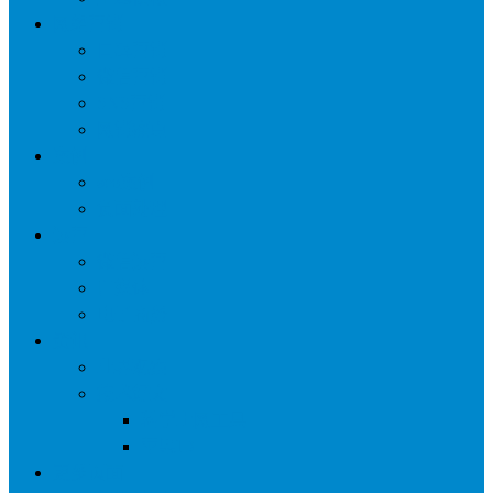
网络营销
口碑营销
微信营销
SNS营销
网销痛点
案例
seo案例
负面处理
运营
微信运营
自媒体
电子商务
资讯
业界观察
技术好文
科学上网工具
苹果ID
更多页面