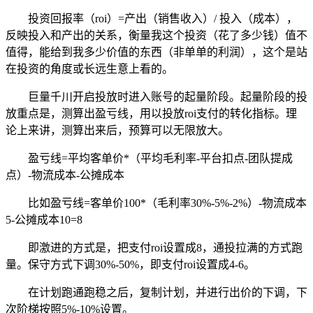
投资回报率（roi）=产出（销售收入）/ 投入（成本），
反映投入和产出的关系，衡量我这个投资（花了多少钱）值不
值得，能给到我多少价值的东西（非单单的利润），这个是站
在投资的角度或长远生意上看的。
巨量千川开启投放时进入账号的起量阶段。起量阶段的投
放重点是，测算出盈亏线，用以投放roi支付的转化指标。理
论上来讲，测算出来后，预算可以无限放大。
盈亏线=平均客单价*（平均毛利率-平台扣点-团队提成
点）-物流成本-公摊成本
比如盈亏线=客单价100*（毛利率30%-5%-2%）-物流成本
5-公摊成本10=8
即激进的方式是，把支付roi设置成8，通投拉满的方式跑
量。保守方式下调30%-50%，即支付roi设置成4-6。
在计划跑通跑稳之后，复制计划，并进行出价的下调，下
次阶梯按照5%-10%设置。