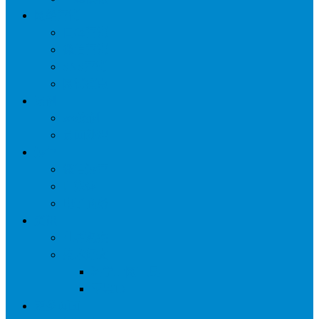
网络营销
口碑营销
微信营销
SNS营销
网销痛点
案例
seo案例
负面处理
运营
微信运营
自媒体
电子商务
资讯
业界观察
技术好文
科学上网工具
苹果ID
更多页面