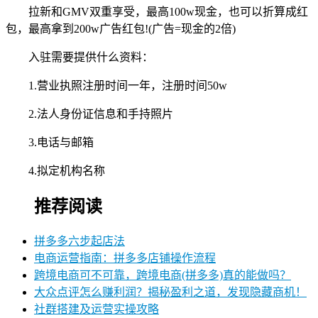
拉新和GMV双重享受，最高100w现金，也可以折算成红
包，最高拿到200w广告红包!(广告=现金的2倍)
入驻需要提供什么资料：
1.营业执照注册时间一年，注册时间50w
2.法人身份证信息和手持照片
3.电话与邮箱
4.拟定机构名称
推荐阅读
拼多多六步起店法
电商运营指南：拼多多店铺操作流程
跨境电商可不可靠，跨境电商(拼多多)真的能做吗？
大众点评怎么赚利润？揭秘盈利之道，发现隐藏商机！
社群搭建及运营实操攻略