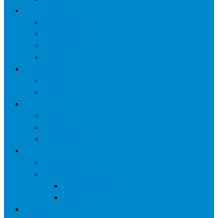
网络营销
口碑营销
微信营销
SNS营销
网销痛点
案例
seo案例
负面处理
运营
微信运营
自媒体
电子商务
资讯
业界观察
技术好文
科学上网工具
苹果ID
更多页面