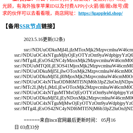
光顾，有海外独享苹果ID以及付费APP(小火箭/圈/圈x账号)需
求的伙伴可以去看看哦，商店网址：
https://lgappleid.shop/
【备用
SSR节点
链接】
2023.5.16更新(12条)
ssr://NDUuODkuMjI4LjIzMToxMjk2MzpvcmlnaW
ssr://NDUuOC4xNTguMjIyOjEyOTYzOm9yaWdpbjpyYz
ssr://MTg4LjExOS42NC4yMzoxMjk2MzpvcmlnaW46c
ssr://NDUuMTQ0LjE3OS41MjoxMjk2MzpvcmlnaW46c
ssr://NDUuODkuMjI5LjIwOToxMjk2MzpvcmlnaW46c
ssr://NDUuODkuMjI5LjI0MjoxMjk2MzpvcmlnaW46c
ssr://NDUuOC4xNTkuODM6MTI5NjM6b3JpZ2luOnJjND
ssr://MTc2LjMyLjMzLjEwOToxMjk2MzpvcmlnaW46c
ssr://NDUuOC4xNTguMTMxOjEyOTYzOm9yaWdpbjpyY
ssr://NDUuODkuMjI5LjEyNDoxMjk2MzpvcmlnaW46c
ssr://NDUuOC4xNTguMjMwOjEyOTYzOm9yaWdpbjpyY
ssr://MTg4LjExOS42NC4yNDI6MTI5NjM6b3JpZ2luOn
======来自lncn官网最后更新时间：
05月16
日 03点33分