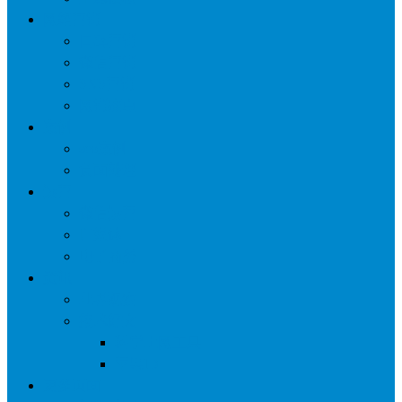
网络营销
口碑营销
微信营销
SNS营销
网销痛点
案例
seo案例
负面处理
运营
微信运营
自媒体
电子商务
资讯
业界观察
技术好文
科学上网工具
苹果ID
更多页面