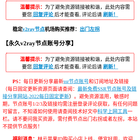
温馨提示：
为了避免资源链接被和谐，此处内容需
要您
回复评论
后才能查看, 评论后请
刷新！
稳定
v2ray节点
机场购买推荐：
出门左拐
【永久v2ray节点账号分享】
温馨提示：
为了避免资源链接被和谐，此处内容需
要您
回复评论
后才能查看, 评论后请
刷新！
PS：
每日更新分享最新
ssr节点账号
和订阅地址及链接
（每日固定更新资源页面请查阅：
最新免费SSR节点账号及链
接分享网站-2022每日固定更新
）
。避免资源滥用，敏感时
期，节点账号1/2/3及链接均需注册登录评论获取，有任何问题
可留言，不知道如何使用请查阅技术好文中
科学上网工具
一
栏。请不要问我买资源，需付费节点出门右拐或者左拐，本站
不提供节点服务！
福利消息：
林云苹果ID购买小店上线，便宜好用，欢迎