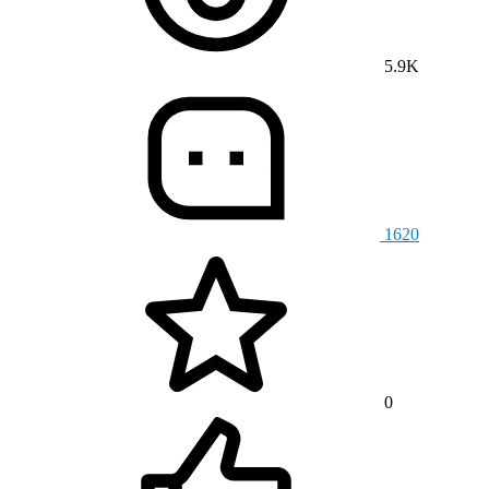
5.9K
1620
0