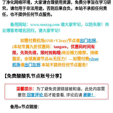
了净化网络环境，大家请合理使用资源，免费分享旨在学习研
究，请勿用于非法用途，否则后果自负，本站不承担任何责
任，也不提供任何节点服务。
备用网站：www.seoxyg.com 请大家牢记，以防失联！林
云博客老域名回归，请大家牢记！
如需付费机场(SSR+V2ray)节点请
出门右拐
，
(本站专属九折优惠码：
tangseo，优惠码时间有
限，先到先得，限时抢购哦
)林云倾力推荐，持续
稳定，全球高速节点4k无压力！—如需付费
v2ray
机场
请
出门左拐
本站不提供任何节点服务！
【
免费酸酸乳
节点账号分享
】
温馨提示：
为了避免资源链接被和谐，此处内容需
要您
回复评论
后才能查看, 评论后请
刷新！
备用ss节点链接
：