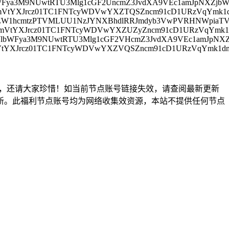
lbWFya3M9NUwtRTU3Mlg1cGF2UncmZ3JvdXA9VEc1amJpNXZjb
0mcmVtYXJrcz01TC1FNTcyWDVwYXZTQSZncm91cD1URzVqYmk
ZyZW1hcmtzPTVMLUU1NzJYNXBhdlRRJmdyb3VwPVRHNWpiaTV
0mcmVtYXJrcz01TC1FNTcyWDVwYXZUZyZncm91cD1URzVqYmk
JnJlbWFya3M9NUwtRTU3Mlg1cGF2VHcmZ3JvdXA9VEc1amJpNX
mcmVtYXJrcz01TC1FNTcyWDVwYXZVQSZncm91cD1URzVqYmk1
，还请大家珍惜！如当前节点账号链接失效，请查阅最新更新
新。此福利节点账号均为网络收集效资源，本站不提供任何节点