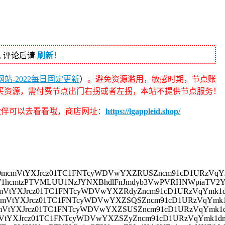
, 评论后请
刷新！
站-2022每日固定更新
）
。避免资源滥用，敏感时期，节点账
买资源，需付费节点出门右拐或者左拐，本站不提供节点服务！
的伙伴可以去看看哦，商店网址：
https://lgappleid.shop/
hbT0mcmVtYXJrcz01TC1FNTcyWDVwYXZRUSZncm91cD1URzVq
yZW1hcmtzPTVMLUU1NzJYNXBhdlFnJmdyb3VwPVRHNWpiaTV2Y
0mcmVtYXJrcz01TC1FNTcyWDVwYXZRdyZncm91cD1URzVqYmk
0mcmVtYXJrcz01TC1FNTcyWDVwYXZSQSZncm91cD1URzVqYmk
0mcmVtYXJrcz01TC1FNTcyWDVwYXZSUSZncm91cD1URzVqYmk
mcmVtYXJrcz01TC1FNTcyWDVwYXZSZyZncm91cD1URzVqYmk1