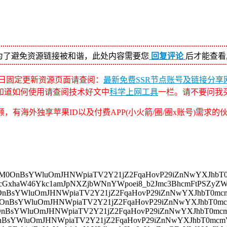
为了避免资源链接被和谐，此处内容需要您
回复评论
后才能查看
日固定更新资源页面请查阅：
最新免费SSR节点账号及链接分享网
不知道如何使用请查阅技术好文中
科学上网工具
一栏。请不要问我
，有海外独享苹果ID以及付费APP(小火箭/圈/圈x账号)需求
46cmM0OnBsYWluOmJHNWpiaTV2Y21jZ2FqaHovP29iZnNwYXJ
Q6cGxhaW46Ykc1amJpNXZjbWNnYWpoei8_b2Jmc3BhcmFtPSZ
mM0OnBsYWluOmJHNWpiaTV2Y21jZ2FqaHovP29iZnNwYXJhbT
mM0OnBsYWluOmJHNWpiaTV2Y21jZ2FqaHovP29iZnNwYXJhbT
mM0OnBsYWluOmJHNWpiaTV2Y21jZ2FqaHovP29iZnNwYXJhbT
M0OnBsYWluOmJHNWpiaTV2Y21jZ2FqaHovP29iZnNwYXJhbT0