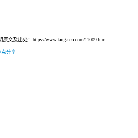
s://www.tang-seo.com/11009.html
节点分享