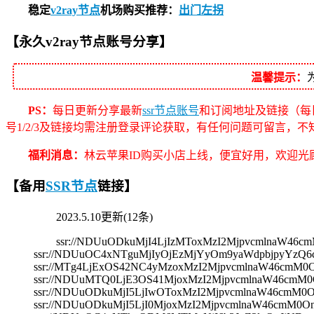
稳定
v2ray节点
机场购买推荐：
出门左拐
【永久v2ray节点账号分享】
温馨提示：
PS：
每日更新分享最新
ssr节点账号
和订阅地址及链接（每
号1/2/3及链接均需注册登录评论获取，有任何问题可留言，
福利消息：
林云苹果ID购买小店上线，便宜好用，欢迎光顾
【备用
SSR节点
链接】
2023.5.10更新(12条)
ssr://NDUuODkuMjI4LjIzMToxMzI2MjpvcmlnaW
ssr://NDUuOC4xNTguMjIyOjEzMjYyOm9yaWdpbjpyYz
ssr://MTg4LjExOS42NC4yMzoxMzI2MjpvcmlnaW46c
ssr://NDUuMTQ0LjE3OS41MjoxMzI2MjpvcmlnaW46c
ssr://NDUuODkuMjI5LjIwOToxMzI2MjpvcmlnaW46c
ssr://NDUuODkuMjI5LjI0MjoxMzI2MjpvcmlnaW46cm