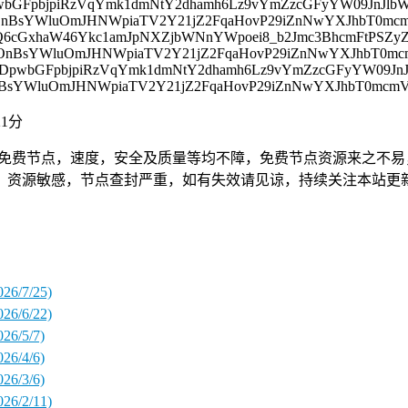
pwbGFpbjpiRzVqYmk1dmNtY2dhamh6Lz9vYmZzcGFyYW09JnJ
mM0OnBsYWluOmJHNWpiaTV2Y21jZ2FqaHovP29iZnNwYXJhbT
zQ6cGxhaW46Ykc1amJpNXZjbWNnYWpoei8_b2Jmc3BhcmFtPS
mM0OnBsYWluOmJHNWpiaTV2Y21jZ2FqaHovP29iZnNwYXJhbT
JjNDpwbGFpbjpiRzVqYmk1dmNtY2dhamh6Lz9vYmZzcGFyYW09
M0OnBsYWluOmJHNWpiaTV2Y21jZ2FqaHovP29iZnNwYXJhbT0
21分
免费节点，速度，安全及质量等均不障，免费节点资源来之不易
，资源敏感，节点查封严重，如有失效请见谅，持续关注本站更
/7/25)
/6/22)
/5/7)
/4/6)
/3/6)
/2/11)