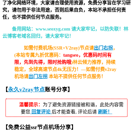
了净化网络环境，大家请合理使用资源，免费分享旨在学习研
究，请勿用于非法用途，否则后果自负，本站不承担任何责
任，也不提供任何节点服务。
备用网站：www.seoxyg.com 请大家牢记，以防失联！林
云博客老域名回归，请大家牢记！
如需付费机场(SSR+V2ray)节点请
出门右拐
，
(本站专属九折优惠码：
tangseo，优惠码时间有
限，先到先得，限时抢购哦
)林云倾力推荐，持续
稳定，全球高速节点4k无压力！—如需付费v2ray
机场请
出门左拐
本站不提供任何节点服务！
【
永久v2ray节点
账号分享】
温馨提示：
为了避免资源链接被和谐，此处内容需
要您
回复评论
后才能查看, 评论后请
刷新！
【
免费公益ssr
节点机场分享
】