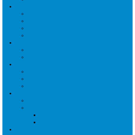
网络营销
口碑营销
微信营销
SNS营销
网销痛点
案例
seo案例
负面处理
运营
微信运营
自媒体
电子商务
资讯
业界观察
技术好文
科学上网工具
苹果ID
更多页面