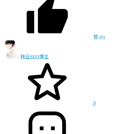
赞
(0)
林云SEO
博主
0