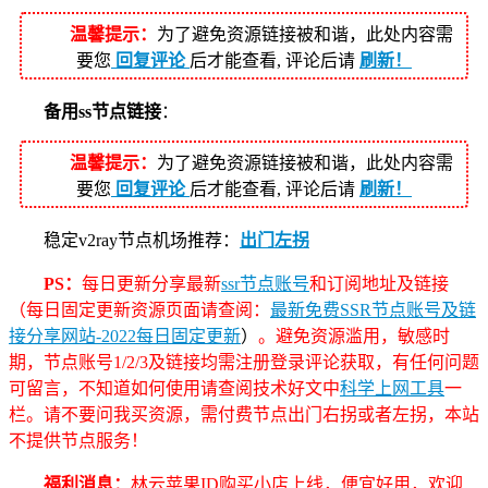
温馨提示：
为了避免资源链接被和谐，此处内容需
要您
回复评论
后才能查看, 评论后请
刷新！
备用ss节点链接
：
温馨提示：
为了避免资源链接被和谐，此处内容需
要您
回复评论
后才能查看, 评论后请
刷新！
稳定v2ray节点机场推荐：
出门左拐
PS：
每日更新分享最新
ssr节点账号
和订阅地址及链接
（每日固定更新资源页面请查阅：
最新免费SSR节点账号及链
接分享网站-2022每日固定更新
）
。避免资源滥用，敏感时
期，节点账号1/2/3及链接均需注册登录评论获取，有任何问题
可留言，不知道如何使用请查阅技术好文中
科学上网工具
一
栏。请不要问我买资源，需付费节点出门右拐或者左拐，本站
不提供节点服务！
福利消息：
林云苹果ID购买小店上线，便宜好用，欢迎