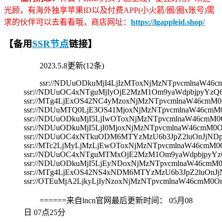
光顾，有海外独享苹果ID以及付费APP(小火箭/圈/圈x账号)需
求的伙伴可以去看看哦，商店网址：
https://lgappleid.shop/
【备用
SSR节点
链接】
2023.5.8更新(12条)
ssr://NDUuODkuMjI4LjIzMToxNjMzNTpvcmlna
ssr://NDUuOC4xNTguMjIyOjE2MzM1Om9yaWdpbjpyY
ssr://MTg4LjExOS42NC4yMzoxNjMzNTpvcmlnaW46c
ssr://NDUuMTQ0LjE3OS41MjoxNjMzNTpvcmlnaW46c
ssr://NDUuODkuMjI5LjIwOToxNjMzNTpvcmlnaW46c
ssr://NDUuODkuMjI5LjI0MjoxNjMzNTpvcmlnaW46c
ssr://NDUuOC4xNTkuODM6MTYzMzU6b3JpZ2luOnJjND
ssr://MTc2LjMyLjMzLjEwOToxNjMzNTpvcmlnaW46c
ssr://NDUuOC4xNTguMTMxOjE2MzM1Om9yaWdpbjpyY
ssr://NDUuODkuMjI5LjEyNDoxNjMzNTpvcmlnaW46c
ssr://MTg4LjExOS42NS4xNDM6MTYzMzU6b3JpZ2luOn
ssr://OTEuMjA2LjkyLjIyNzoxNjMzNTpvcmlnaW46c
======来自lncn官网最后更新时间：
05月08
日 07点25分