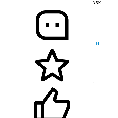
3.5K
134
1