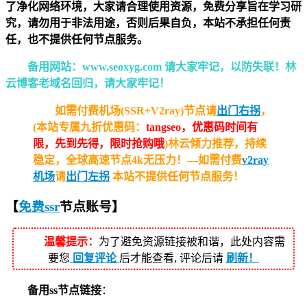
了净化网络环境，大家请合理使用资源，免费分享旨在学习研
究，请勿用于非法用途，否则后果自负，本站不承担任何责
任，也不提供任何节点服务。
备用网站：www.seoxyg.com 请大家牢记，以防失联！林
云博客老域名回归，请大家牢记！
如需付费机场(SSR+V2ray)节点请
出门右拐
，
(本站专属九折优惠码：
tangseo，优惠码时间有
限，先到先得，限时抢购哦
)林云倾力推荐，持续
稳定，全球高速节点4k无压力！—如需付费
v2ray
机场
请
出门左拐
本站不提供任何节点服务！
【
免费ssr
节点
账号】
温馨提示：
为了避免资源链接被和谐，此处内容需
要您
回复评论
后才能查看, 评论后请
刷新！
备用ss节点链接
：