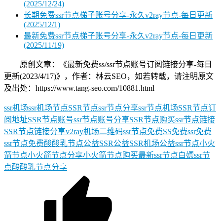
(2025/12/24)
长期免费ssr节点梯子账号分享-永久v2ray节点-每日更新
(2025/12/1)
最新免费ssr节点梯子账号分享-永久v2ray节点-每日更新
(2025/11/19)
原创文章：《最新免费ss/ssr节点账号订阅链接分享-每日
更新(2023/4/17)》，作者：林云SEO，如若转载，请注明原文
及出处：https://www.tang-seo.com/10881.html
ssr机场
ssr机场节点
SSR节点
ssr节点分享
ssr节点机场
SSR节点订
阅地址
SSR节点账号
ssr节点账号分享
SSR节点购买
ssr节点链接
SSR节点链接分享
v2ray机场
二维码ssr节点
免费SS
免费ssr
免费
ssr节点
免费酸酸乳节点
公益SSR
公益SSR机场
公益ssr节点
小火
箭节点
小火箭节点分享
小火箭节点购买
最新ssr节点
白嫖ssr节
点
酸酸乳节点分享