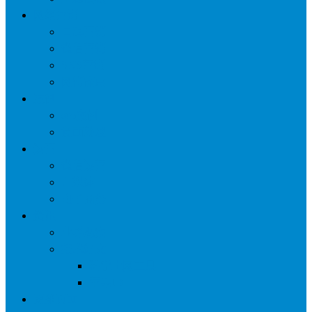
网络营销
口碑营销
微信营销
SNS营销
网销痛点
案例
seo案例
负面处理
运营
微信运营
自媒体
电子商务
资讯
业界观察
技术好文
科学上网工具
苹果ID
更多页面