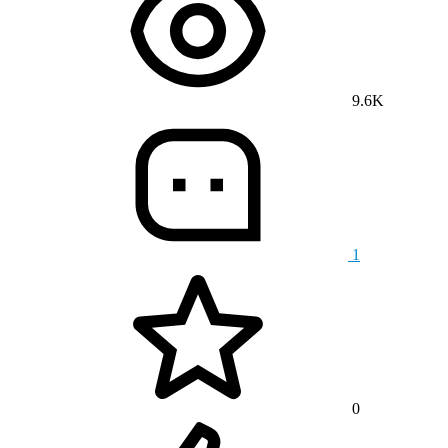
9.6K
1
0