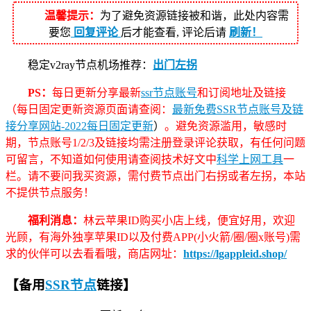
温馨提示：
为了避免资源链接被和谐，此处内容需
要您
回复评论
后才能查看, 评论后请
刷新！
稳定v2ray节点机场推荐：
出门左拐
PS：
每日更新分享最新
ssr节点账号
和订阅地址及链接
（每日固定更新资源页面请查阅：
最新免费SSR节点账号及链
接分享网站-2022每日固定更新
）
。避免资源滥用，敏感时
期，节点账号1/2/3及链接均需注册登录评论获取，有任何问题
可留言，不知道如何使用请查阅技术好文中
科学上网工具
一
栏。请不要问我买资源，需付费节点出门右拐或者左拐，本站
不提供节点服务！
福利消息：
林云苹果ID购买小店上线，便宜好用，欢迎
光顾，有海外独享苹果ID以及付费APP(小火箭/圈/圈x账号)需
求的伙伴可以去看看哦，商店网址：
https://lgappleid.shop/
【备用
SSR节点
链接】