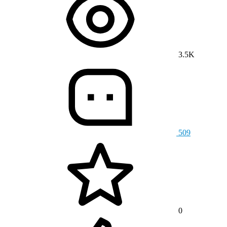
3.5K
509
0