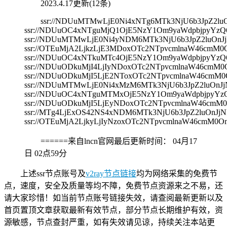
2023.4.17更新(12条)
ssr://NDUuMTMwLjE0Ni4xNTg6MTk3NjU6b3JpZ2
ssr://NDUuOC4xNTguMjQ1OjE5NzY1Om9yaWdpbjpyY
ssr://NDUuMTMwLjE0Ni4yNDM6MTk3NjU6b3JpZ2luOn
ssr://OTEuMjA2LjkzLjE3MDoxOTc2NTpvcmlnaW46c
ssr://NDUuOC4xNTkuMTc4OjE5NzY1Om9yaWdpbjpyY
ssr://NDUuODkuMjI4LjIyNDoxOTc2NTpvcmlnaW46c
ssr://NDUuODkuMjI5LjE2NToxOTc2NTpvcmlnaW46c
ssr://NDUuMTMwLjE0Ni4xMzM6MTk3NjU6b3JpZ2luOn
ssr://NDUuOC4xNTguMTMxOjE5NzY1Om9yaWdpbjpyY
ssr://NDUuODkuMjI5LjEyNDoxOTc2NTpvcmlnaW46c
ssr://MTg4LjExOS42NS4xNDM6MTk3NjU6b3JpZ2luOn
ssr://OTEuMjA2LjkyLjIyNzoxOTc2NTpvcmlnaW46c
======来自lncn官网最后更新时间：
04月17
日 02点59分
上述ssr节点账号及
v2ray节点链接
均为网络采集的免费节
点，速度，安全及质量等均不障，免费节点资源来之不易，还
请大家珍惜！如当前节点账号链接失效，请查阅最新更新以及
首页置顶文章获取最新有效节点，部分节点长期维护有效，资
源敏感，节点查封严重，如有失效请见谅，持续关注本站更