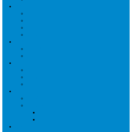
网络营销
口碑营销
微信营销
SNS营销
网销痛点
案例
seo案例
负面处理
运营
微信运营
自媒体
电子商务
资讯
业界观察
技术好文
科学上网工具
苹果ID
更多页面