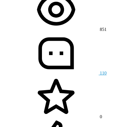
851
110
0