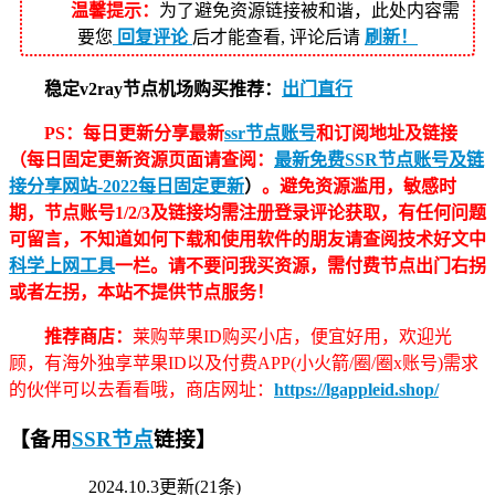
温馨提示：
为了避免资源链接被和谐，此处内容需
要您
回复评论
后才能查看, 评论后请
刷新！
稳定v2ray节点机场购买推荐：
出门直行
PS：每日更新分享最新
ssr节点账号
和订阅地址及链接
（每日固定更新资源页面请查阅：
最新免费SSR节点账号及链
接分享网站-2022每日固定更新
）
。避免资源滥用，敏感时
期，节点账号1/2/3及链接均需注册登录评论获取，有任何问题
可留言，不知道如何下载和使用软件的朋友请查阅技术好文中
科学上网工具
一栏。请不要问我买资源，需付费节点出门右拐
或者左拐，本站不提供节点服务！
推荐商店：
莱购苹果ID购买小店，便宜好用，欢迎光
顾，有海外独享苹果ID以及付费APP(小火箭/圈/圈x账号)需求
的伙伴可以去看看哦，商店网址：
https://lgappleid.shop/
【备用
SSR节点
链接】
2024.10.3更新(21条)