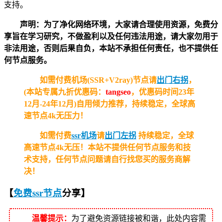
支持。
声明：为了净化网络环境，大家请合理使用资源，免费分
享旨在学习研究，不做盈利以及任何违法用途，请大家勿用于
非法用途，否则后果自负，本站不承担任何责任，也不提供任
何节点服务。
如需付费机场(SSR+V2ray)节点请
出门右拐
，
(本站专属九折优惠码：
tangseo
，优惠码时间23年
12月-24年12月)自用倾力推荐，持续稳定，全球高
速节点4k无压力！
如需付费
ssr机场
请
出门左拐
持续稳定，全球
高速节点4k无压！
本站不提供任何节点服务和技
术支持，任何节点问题请自行找您买的服务商解
决！
【
免费ssr节点
分享
】
温馨提示：
为了避免资源链接被和谐，此处内容需