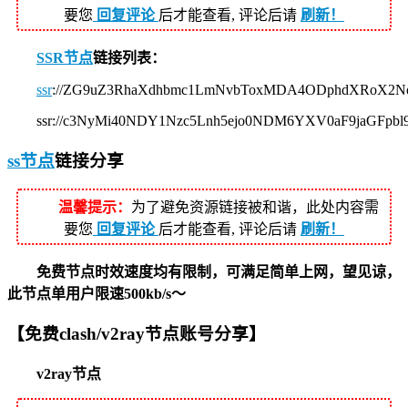
要您
回复评论
后才能查看, 评论后请
刷新！
SSR节点
链接列表：
ssr
://ZG9uZ3RhaXdhbmc1LmNvbToxMDA4ODphdXRoX2N
ssr://c3NyMi40NDY1Nzc5Lnh5ejo0NDM6YXV0aF9jaGF
ss节点
链接分享
温馨提示：
为了避免资源链接被和谐，此处内容需
要您
回复评论
后才能查看, 评论后请
刷新！
免费节点时效速度均有限制，可满足简单上网，望见谅，
此节点单用户限速500kb/s～
【免费clash/v2ray节点账号分享】
v2ray节点