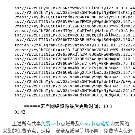
ss://
YWVzLTEyOC1nY206NjYwMWZiOTBlOWIz@127.0.0.1
:44
ss://Y2hhY2hhMjAtaWV0Zi1wb2x5MTMwNTplNjM5MTIxMS1jZ
vmess://eyJhZGQiOiAiYndnY2EwNzA3MDEudGsyMDI0LnZpcC
ss://
YWVzLTI1Ni1nY206VEV6amZBWXEySWp0dW9T@23.157.4
vmess://eyJhZGQiOiAic3BlZWR0ZXN0bmV0ZXJuYW5ld3NnZ2
vmess://eyJhZGQiOiAiMTQyLjQuMTA0LjMzIiwgInYiOiAiMi
ss://
YWVzLTI1Ni1nY206ZzVNZUQ2RnQzQ1dsSklk@23.150.1
ss://
YWVzLTI1Ni1nY206WTZSOXBBdHZ4eHptR0M=@23.150.1
trojan://
telegram-id-privatevpns@18.192.81.2
:2222
vmess://eyJhZGQiOiAic3BlZWR0ZXN0bmV0ZXJuYW5ld3NnZ2
ss://
YWVzLTI1Ni1nY206a0RXdlhZWm9UQmNHa0M0@38.121.4
ss://
YWVzLTI1Ni1nY206WTZSOXBBdHZ4eHptR0M=@38.110.1
ss://
YWVzLTI1Ni1nY206UmV4bkJnVTdFVjVBRHhH@38.75.13
ss://
YWVzLTI1Ni1nY206UmV4bkJnVTdFVjVBRHhH@23.157.4
ss://
YWVzLTI1Ni1nY206UENubkg2U1FTbmZvUzI3@23.157.4
ss://
YWVzLTI1Ni1nY206VEV6amZBWXEySWp0dW9T@23.157.4
ss://Y2hhY2hhMjAtaWV0Zi1wb2x5MTMwNTp2WnI4TWxVWFVpa
ss://
YWVzLTI1Ni1nY206VEV6amZBWXEySWp0dW9T@23.157.4
ss://Y2hhY2hhMjAtaWV0Zi1wb2x5MTMwNTpkNjEwNWJiZC1iZ
ss://
YWVzLTI1Ni1nY206Rm9PaUdsa0FBOXlQRUdQ@38.75.13
======来自网络资源最后更新时间：10-3-
01:42
上述所有共享
免费ssr
节点账号及
v2ray节点链接
均为网络
采集的免费节点，速度，安全及质量等均不障，免费节点资源