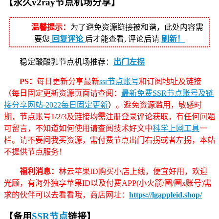
【永久v2ray节点机场分享】
温馨提示：
为了避免资源链接被和谐，此处内容需
要您
回复评论
后才能查看, 评论后请
刷新！
稳定酸酸乳节点机场推荐：
出门左拐
PS：
每日更新分享最新
ssr节点账号
和订阅地址及链接
（每日固定更新资源页面请查阅：
最新免费SSR节点账号及链
接分享网站-2022每日固定更新
）
。避免资源滥用，敏感时
期，节点账号1/2/3及链接均需注册登录评论获取，有任何问题
可留言，不知道如何使用请查阅技术好文中
科学上网工具
一
栏。请不要问我买资源，需付费节点出门右拐或者左拐，本站
不提供节点服务！
福利消息：
林云苹果ID购买小店上线，便宜好用，欢迎
光顾，有海外独享苹果ID以及付费APP(小火箭/圈/圈x账号)需
求的伙伴可以去看看哦，商店网址：
https://lgappleid.shop/
【备用
SSR节点
链接】