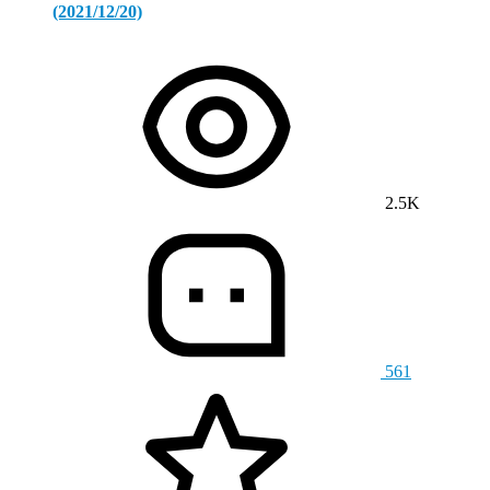
(2021/12/20)
2.5K
561