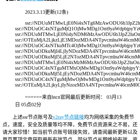
2023.3.13更新(12条)
ssr://NDUuMTMwLjE0Ni4xNTg6MzAwODU6b3JpZ2
ssr://NDUuOC4xNTguMjQ1OjMwMDg1Om9yaWdpbjpyY
ssr://NDUuMTMwLjE0Ni4yNDM6MzAwODU6b3JpZ2luO
ssr://OTEuMjA2LjkzLjE3MDozMDA4NTpvcmlnaW46c
ssr://NDUuOC4xNTkuMTc4OjMwMDg1Om9yaWdpbjpyY
ssr://NDUuODkuMjI4LjIyNDozMDA4NTpvcmlnaW46c
ssr://NDUuODkuMjI5LjE2NTozMDA4NTpvcmlnaW46c
ssr://NDUuMTMwLjE0Ni4xMzM6MzAwODU6b3JpZ2luO
ssr://NDUuOC4xNTguMTMxOjMwMDg1Om9yaWdpbjpyY
ssr://NDUuODkuMjI5LjEyNDozMDA4NTpvcmlnaW46
ssr://NDUuOC4xNTguMjMwOjMwMDg1Om9yaWdpbjpyY
ssr://OTEuMjA2LjkyLjIyNzozMDA4NTpvcmlnaW46c
======来自lncn官网最后更新时间：
03月13
日 05点02分
上述ssr节点账号及
v2ray节点链接
均为网络采集的免费节
点，速度，安全及质量等均不障，免费节点资源来之不易，还
请大家珍惜！如当前节点账号链接失效，请查阅最新更新以及
首页置顶文章获取最新有效节点，部分节点长期维护有效，资