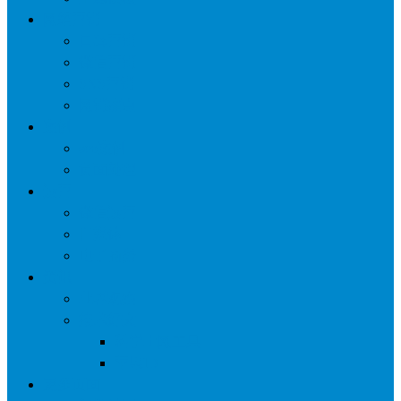
网络营销
口碑营销
微信营销
SNS营销
网销痛点
案例
seo案例
负面处理
运营
微信运营
自媒体
电子商务
资讯
业界观察
技术好文
科学上网工具
苹果ID
更多页面