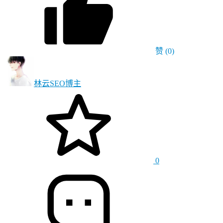
赞
(0)
林云SEO
博主
0