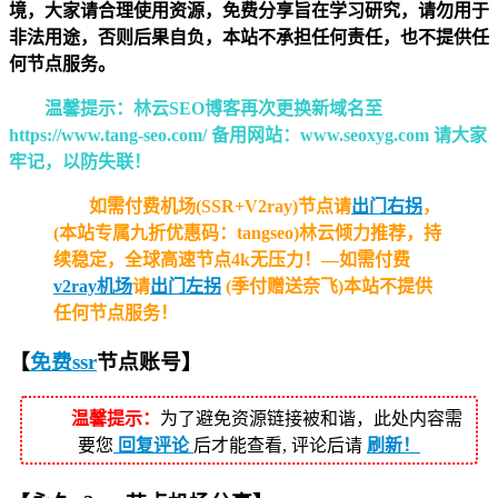
境，大家请合理使用资源，免费分享旨在学习研究，请勿用于
非法用途，否则后果自负，本站不承担任何责任，也不提供任
何节点服务。
温馨提示：林云SEO博客再次更换新域名至
https://www.tang-seo.com/ 备用网站：www.seoxyg.com 请大家
牢记，以防失联！
如需付费机场(SSR+V2ray)节点请
出门右拐
，
(本站专属九折优惠码：tangseo)林云倾力推荐，持
续稳定，全球高速节点4k无压力！—如需付费
v2ray机场
请
出门左拐
(季付赠送奈飞)本站不提供
任何节点服务！
【
免费ssr
节点
账号】
温馨提示：
为了避免资源链接被和谐，此处内容需
要您
回复评论
后才能查看, 评论后请
刷新！