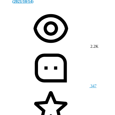
(2021/10/14)
2.2K
347