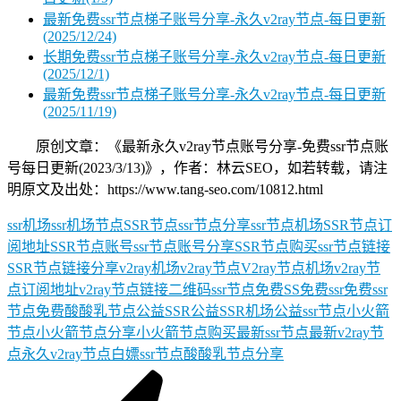
最新免费ssr节点梯子账号分享-永久v2ray节点-每日更新
(2025/12/24)
长期免费ssr节点梯子账号分享-永久v2ray节点-每日更新
(2025/12/1)
最新免费ssr节点梯子账号分享-永久v2ray节点-每日更新
(2025/11/19)
原创文章：《最新永久v2ray节点账号分享-免费ssr节点账
号每日更新(2023/3/13)》，作者：林云SEO，如若转载，请注
明原文及出处：https://www.tang-seo.com/10812.html
ssr机场
ssr机场节点
SSR节点
ssr节点分享
ssr节点机场
SSR节点订
阅地址
SSR节点账号
ssr节点账号分享
SSR节点购买
ssr节点链接
SSR节点链接分享
v2ray机场
v2ray节点
V2ray节点机场
v2ray节
点订阅地址
v2ray节点链接
二维码ssr节点
免费SS
免费ssr
免费ssr
节点
免费酸酸乳节点
公益SSR
公益SSR机场
公益ssr节点
小火箭
节点
小火箭节点分享
小火箭节点购买
最新ssr节点
最新v2ray节
点
永久v2ray节点
白嫖ssr节点
酸酸乳节点分享