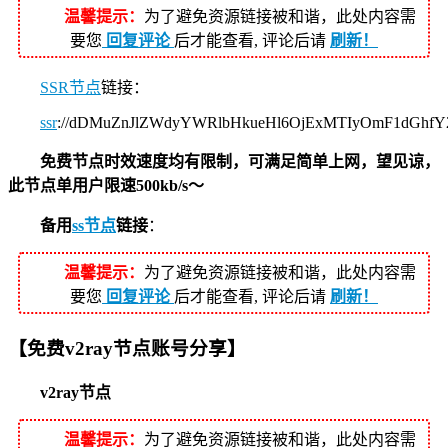
温馨提示：
为了避免资源链接被和谐，此处内容需
要您
回复评论
后才能查看, 评论后请
刷新！
SSR节点
链接：
ssr
://dDMuZnJlZWdyYWRlbHkueHl6OjExMTIyOmF1dGhf
免费节点时效速度均有限制，可满足简单上网，望见谅，
此节点单用户限速500kb/s～
备用
ss节点
链接
：
温馨提示：
为了避免资源链接被和谐，此处内容需
要您
回复评论
后才能查看, 评论后请
刷新！
【免费v2ray节点账号分享】
v2ray节点
温馨提示：
为了避免资源链接被和谐，此处内容需