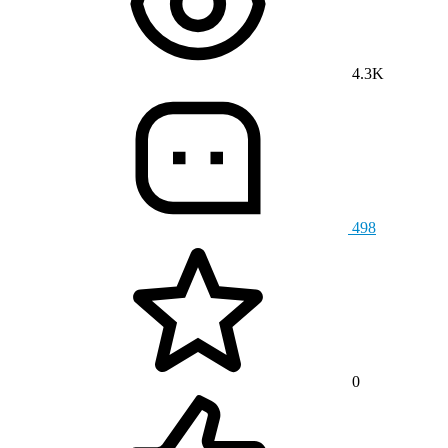
4.3K
498
0