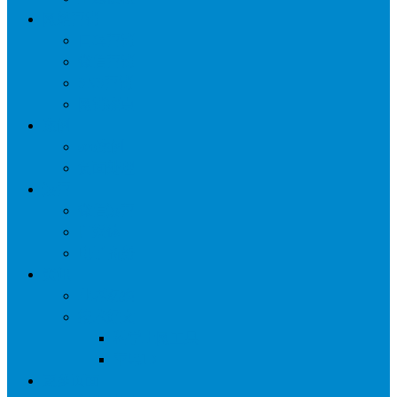
网络营销
口碑营销
微信营销
SNS营销
网销痛点
案例
seo案例
负面处理
运营
微信运营
自媒体
电子商务
资讯
业界观察
技术好文
科学上网工具
苹果ID
更多页面