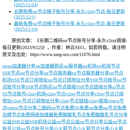
(2025/12/24)
长期免费ssr节点梯子账号分享-永久v2ray节点-每日更新
(2025/12/1)
最新免费ssr节点梯子账号分享-永久v2ray节点-每日更新
(2025/11/19)
原创文章：《长期二维码ssr节点账号分享-永久v2ray链接-
每日更新(2023/9/22)》，作者：林云SEO，如若转载，请注明
原文及出处：https://www.tang-seo.com/11676.html
ssr
ssr加速器分享
ssr加速器购买
ssr服务器
ssr机场
ssr机场节点
SSR节点
ssr节点分享
ssr节点服务器
ssr节点服务器分享
ssr节点
机场
SSR节点订阅地址
ssr节点订阅地址分享
SSR节点账号
ssr节
点账号分享
SSR节点购买
ssr节点链接
SSR节点链接分享
ss节点
SS节点账号
v2ray机场
v2ray节点
v2ray节点分享
v2ray节点订阅
地址
v2ray节点订阅地址分享
v2ray节点链接
v2ray链接
vmess节
点
vmess节点分享
二维码ssr节点
免费SS
免费ssr
免费ssr节点
免费
白嫖节点
免费网络加速器
免费酸酸乳节点
免费酸酸乳节点分享
公益SSR
公益SSR机场
公益ssr节点
公益ssr节点分享
公益ssr节点
账号
公益ssr节点账号分享
小火箭节点
小火箭节点分享
小火箭