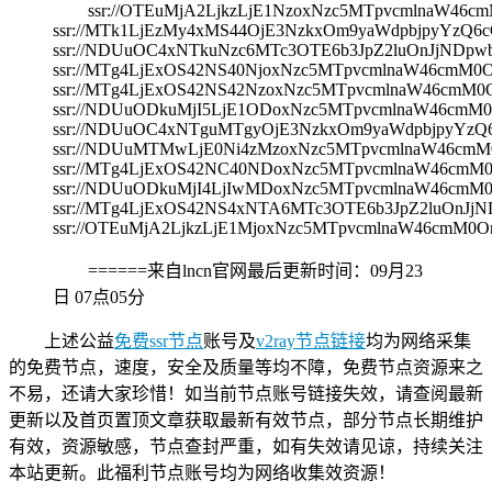
ssr://OTEuMjA2LjkzLjE1NzoxNzc5MTpvcmlnaW
ssr://MTk1LjEzMy4xMS44OjE3NzkxOm9yaWdpbjpyYz
ssr://NDUuOC4xNTkuNzc6MTc3OTE6b3JpZ2luOnJjND
ssr://MTg4LjExOS42NS40NjoxNzc5MTpvcmlnaW46c
ssr://MTg4LjExOS42NS42NzoxNzc5MTpvcmlnaW46c
ssr://NDUuODkuMjI5LjE1ODoxNzc5MTpvcmlnaW46c
ssr://NDUuOC4xNTguMTgyOjE3NzkxOm9yaWdpbjpyYz
ssr://NDUuMTMwLjE0Ni4zMzoxNzc5MTpvcmlnaW46c
ssr://MTg4LjExOS42NC40NDoxNzc5MTpvcmlnaW46c
ssr://NDUuODkuMjI4LjIwMDoxNzc5MTpvcmlnaW46c
ssr://MTg4LjExOS42NS4xNTA6MTc3OTE6b3JpZ2luOn
ssr://OTEuMjA2LjkzLjE1MjoxNzc5MTpvcmlnaW46c
======来自lncn官网最后更新时间：
09月23
日 07点05分
上述公益
免费ssr节点
账号及
v2ray节点链接
均为网络采集
的免费节点，速度，安全及质量等均不障，免费节点资源来之
不易，还请大家珍惜！如当前节点账号链接失效，请查阅最新
更新以及首页置顶文章获取最新有效节点，部分节点长期维护
有效，资源敏感，节点查封严重，如有失效请见谅，持续关注
本站更新。此福利节点账号均为网络收集效资源！