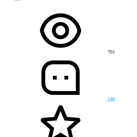
701
140