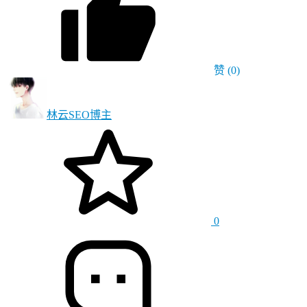
赞
(0)
林云SEO
博主
0