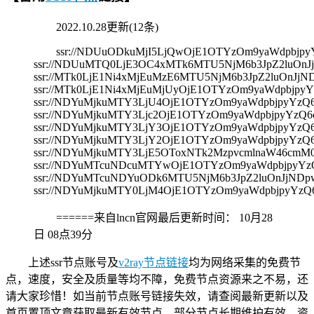
2022.10.28更新(12条)
ssr://NDUuODkuMjI5LjQwOjE1OTYzOm9yaWdpbj
ssr://NDUuMTQ0LjE3OC4xMTk6MTU5NjM6b3JpZ2luOn
ssr://MTk0LjE1Ni4xMjEuMzE6MTU5NjM6b3JpZ2luOn
ssr://MTk0LjE1Ni4xMjEuMjUyOjE1OTYzOm9yaWdpbj
ssr://NDYuMjkuMTY3LjU4OjE1OTYzOm9yaWdpbjpyY
ssr://NDYuMjkuMTY3Ljc2OjE1OTYzOm9yaWdpbjpyYz
ssr://NDYuMjkuMTY3LjY3OjE1OTYzOm9yaWdpbjpyY
ssr://NDYuMjkuMTY3LjY2OjE1OTYzOm9yaWdpbjpyY
ssr://NDYuMjkuMTY3LjE5OToxNTk2MzpvcmlnaW46c
ssr://NDYuMTcuNDcuMTYwOjE1OTYzOm9yaWdpbjpyY
ssr://NDYuMTcuNDYuODk6MTU5NjM6b3JpZ2luOnJjND
ssr://NDYuMjkuMTY0LjM4OjE1OTYzOm9yaWdpbjpyY
======来自lncn官网最后更新时间：
10月28
日 08点39分
上述ssr节点账号及
v2ray节点链接
均为网络采集的免费节
点，速度，安全及质量等均不障，免费节点资源来之不易，还
请大家珍惜！如当前节点账号链接失效，请查阅最新更新以及
首页置顶文章获取最新有效节点，部分节点长期维护有效，资