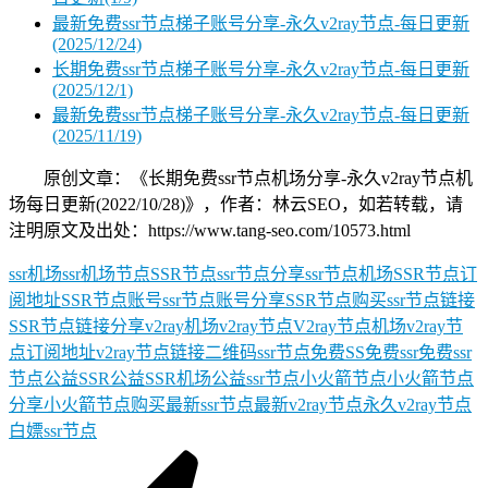
最新免费ssr节点梯子账号分享-永久v2ray节点-每日更新
(2025/12/24)
长期免费ssr节点梯子账号分享-永久v2ray节点-每日更新
(2025/12/1)
最新免费ssr节点梯子账号分享-永久v2ray节点-每日更新
(2025/11/19)
原创文章：《长期免费ssr节点机场分享-永久v2ray节点机
场每日更新(2022/10/28)》，作者：林云SEO，如若转载，请
注明原文及出处：https://www.tang-seo.com/10573.html
ssr机场
ssr机场节点
SSR节点
ssr节点分享
ssr节点机场
SSR节点订
阅地址
SSR节点账号
ssr节点账号分享
SSR节点购买
ssr节点链接
SSR节点链接分享
v2ray机场
v2ray节点
V2ray节点机场
v2ray节
点订阅地址
v2ray节点链接
二维码ssr节点
免费SS
免费ssr
免费ssr
节点
公益SSR
公益SSR机场
公益ssr节点
小火箭节点
小火箭节点
分享
小火箭节点购买
最新ssr节点
最新v2ray节点
永久v2ray节点
白嫖ssr节点