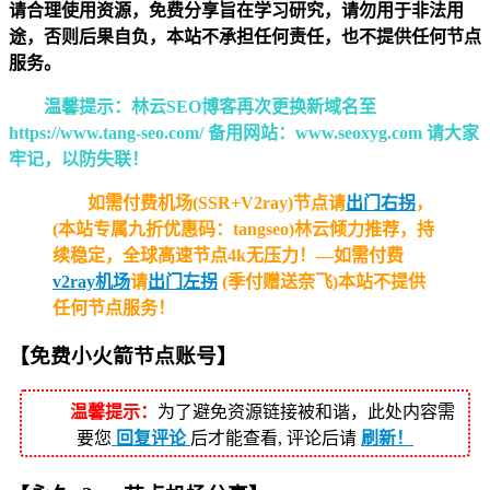
请合理使用资源，免费分享旨在学习研究，请勿用于非法用
途，否则后果自负，本站不承担任何责任，也不提供任何节点
服务。
温馨提示：林云SEO博客再次更换新域名至
https://www.tang-seo.com/ 备用网站：www.seoxyg.com 请大家
牢记，以防失联！
如需付费机场(SSR+V2ray)节点请
出门右拐
，
(本站专属九折优惠码：tangseo)林云倾力推荐，持
续稳定，全球高速节点4k无压力！—如需付费
v2ray机场
请
出门左拐
(季付赠送奈飞)本站不提供
任何节点服务！
【
免费小火箭
节点
账号】
温馨提示：
为了避免资源链接被和谐，此处内容需
要您
回复评论
后才能查看, 评论后请
刷新！