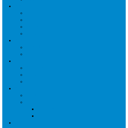
网络营销
口碑营销
微信营销
SNS营销
网销痛点
案例
seo案例
负面处理
运营
微信运营
自媒体
电子商务
资讯
业界观察
技术好文
科学上网工具
苹果ID
更多页面