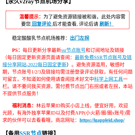
【永久v2ray节点机场分享】
温馨提示：
为了避免资源链接被和谐，此处内容需
要您
回复评论
后才能查看, 评论后请
刷新！
稳定酸酸乳节点机场推荐：
出门左拐
PS：
每日更新分享最新
ssr节点账号
和订阅地址及链接
（每日固定更新资源页面请查阅：
最新免费SSR节点账号及链
接分享网站-2022每日固定更新
）
。避免资源滥用，敏感时
期，节点账号1/2/3及链接均需注册登录评论获取，有任何问题
可留言，不知道如何使用请查阅技术好文中
科学上网工具
一
栏。请不要问我买资源，需付费节点出门右拐或者左拐，本站
不提供节点服务！
福利消息：
林云苹果ID购买小店上线，便宜好用，欢迎
光顾，有海外独享苹果ID以及付费APP(小火箭/圈/圈x账号)需
求的伙伴可以去看看哦，商店网址：
https://lgappleid.shop/
【备用
SSR节点
链接】