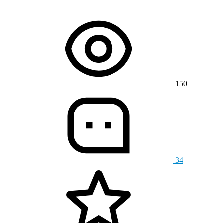
150
34