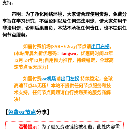
支持。
声明：为了净化网络环境，大家请合理使用资源，免费分
享旨在学习研究，不做盈利以及任何违法用途，请大家勿用于
非法用途，否则后果自负，本站不承担任何责任，也不提供任
何节点服务。
如需付费机场(SSR+V2ray)节点请
出门右拐
，
(本站专属九折优惠码：
tangseo
，优惠码时间23年
12月-24年12月)自用倾力推荐，持续稳定，全球高
速节点4k无压力！
如需付费
ssr机场
请
出门左拐
持续稳定，全球
高速节点4k无压！
本站不提供任何节点服务和技
术支持，任何节点问题请自行找您买的服务商解
决！
【
免费ssr节点
分享
】
温馨提示：
为了避免资源链接被和谐，此处内容需