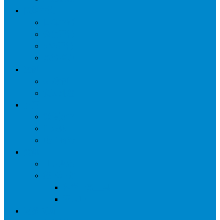
网络营销
口碑营销
微信营销
SNS营销
网销痛点
案例
seo案例
负面处理
运营
微信运营
自媒体
电子商务
资讯
业界观察
技术好文
科学上网工具
苹果ID
更多页面