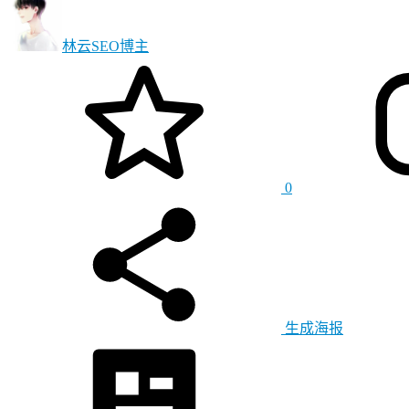
林云SEO
博主
0
生成海报