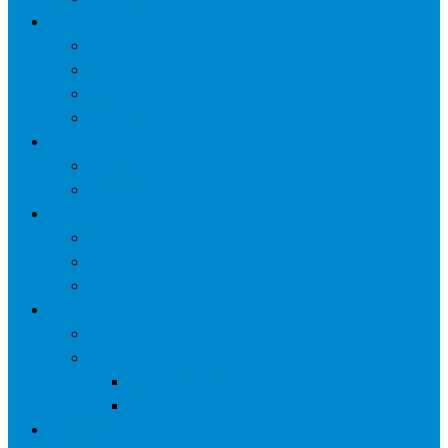
网络营销
口碑营销
微信营销
SNS营销
网销痛点
案例
seo案例
负面处理
运营
微信运营
自媒体
电子商务
资讯
业界观察
技术好文
科学上网工具
苹果ID
更多页面