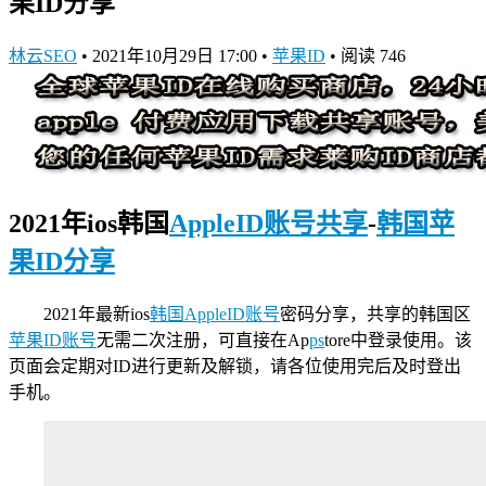
果ID分享
林云SEO
•
2021年10月29日 17:00
•
苹果ID
•
阅读 746
2021年ios韩国
AppleID账号共享
-
韩国苹
果ID分享
2021年最新ios
韩国AppleID账号
密码分享，共享的韩国区
苹果ID账号
无需二次注册，可直接在Ap
ps
tore中登录使用。该
页面会定期对ID进行更新及解锁，请各位使用完后及时登出
手机。