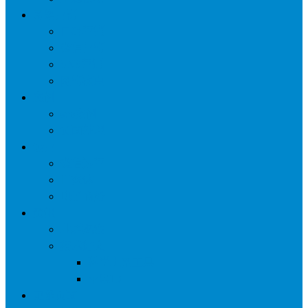
网络营销
口碑营销
微信营销
SNS营销
网销痛点
案例
seo案例
负面处理
运营
微信运营
自媒体
电子商务
资讯
业界观察
技术好文
科学上网工具
苹果ID
更多页面