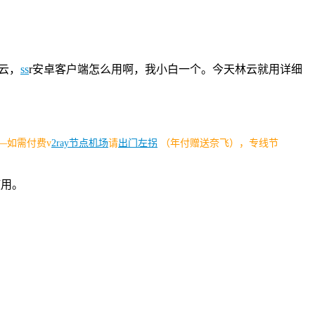
云，
ss
r安卓客户端怎么用啊，我小白一个。今天林云就用详细
—
如需付费v
2ray节点机场
请
出门左拐
（年付赠送奈飞），专线节
使用。