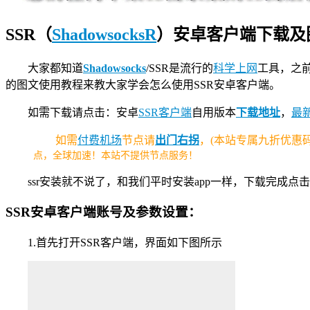
SSR（
ShadowsocksR
）安卓客户端下载及
大家都知道
Shadowsocks
/SSR是流行的
科学上网
工具，之前
的图文使用教程来教大家学会怎么使用SSR安卓客户端。
如需下载请点击：安卓
SSR客户端
自用版本
下载地址
，
最
如需
付费机场
节点请
出门右拐
，(本站专属九折优惠码
点，全球加速！本站不提供节点服务！
ssr安装就不说了，和我们平时安装app一样，下载完成
SSR安卓客户端账号及参数设置：
1.首先打开SSR客户端，界面如下图所示