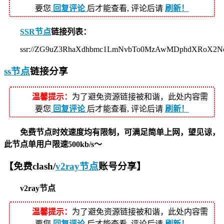
要您
回复评论
后才能查看, 评论后请
刷新！
SSR节点
链接列表：
ssr://ZG9uZ3RhaXdhbmc1LmNvbTo0MzAwMDphdXRoX2
ss节点
链接分享
温馨提示：
为了避免资源链接被和谐，此处内容需
要您
回复评论
后才能查看, 评论后请
刷新！
免费节点时效速度均有限制，可满足简单上网，望见谅，
此节点单用户限速500kb/s～
【免费clash/
v2ray节点
账号分享】
v2ray节点
温馨提示：
为了避免资源链接被和谐，此处内容需
要您
回复评论
后才能查看, 评论后请
刷新！