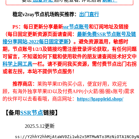
稳定v2ray节点机场购买推荐：
出门直行
PS：每日更新分享最新
ssr节点账号
和订阅地址及链接
（每日固定更新资源页面请查阅：
最新免费SSR节点账号及链
接分享网站-2022每日固定更新
）
。避免资源滥用，敏感时
期，节点账号1/2/3及链接均需注册登录评论获取，有任何问题
可留言，不知道如何下载和使用软件的朋友请查阅技术好文中
科学上网工具
一栏。请不要问我买资源，需付费节点出门右拐
或者左拐，本站不提供节点服务！
推荐商店：
莱购苹果ID购买小店，便宜好用，欢迎光
顾，有海外独享苹果ID以及付费APP(小火箭/圈/圈x账号)需求
的伙伴可以去看看哦，商店网址：
https://lgappleid.shop/
【备用
SSR节点
链接】
2025.5.12更新
ss://Y2hhY2hhMjAtaWV0Zi1wb2x5MTMwNTo3MzNiOTA1NC0yN