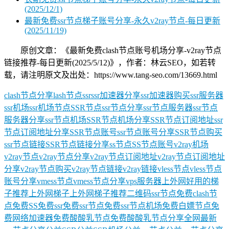
(2025/12/1)
最新免费ssr节点梯子账号分享-永久v2ray节点-每日更新
(2025/11/19)
原创文章：《最新免费clash节点账号机场分享-v2ray节点
链接推荐-每日更新(2025/5/12)》，作者：林云SEO，如若转
载，请注明原文及出处：https://www.tang-seo.com/13669.html
clash节点分享
lash节点
ssr
ssr加速器分享
ssr加速器购买
ssr服务器
ssr机场
ssr机场节点
SSR节点
ssr节点分享
ssr节点服务器
ssr节点
服务器分享
ssr节点机场
SSR节点机场分享
SSR节点订阅地址
ssr
节点订阅地址分享
SSR节点账号
ssr节点账号分享
SSR节点购买
ssr节点链接
SSR节点链接分享
ss节点
SS节点账号
v2ray机场
v2ray节点
v2ray节点分享
v2ray节点订阅地址
v2ray节点订阅地址
分享
v2ray节点购买
v2ray节点链接
v2ray链接
vless节点
vless节点
账号分享
vmess节点
vmess节点分享
vps服务器
上外网好用的梯
子推荐
上外网梯子
上外网梯子推荐
二维码ssr节点
免费clash节
点
免费SS
免费ssr
免费ssr节点
免费ssr节点机场
免费白嫖节点
免
费网络加速器
免费酸酸乳节点
免费酸酸乳节点分享
全网最新