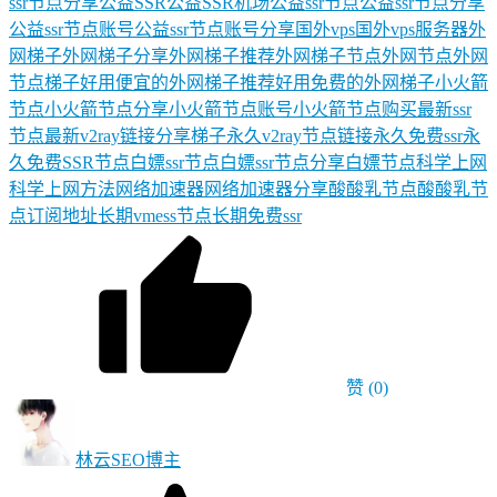
ssr节点分享
公益SSR
公益SSR机场
公益ssr节点
公益ssr节点分享
公益ssr节点账号
公益ssr节点账号分享
国外vps
国外vps服务器
外
网梯子
外网梯子分享
外网梯子推荐
外网梯子节点
外网节点
外网
节点梯子
好用便宜的外网梯子推荐
好用免费的外网梯子
小火箭
节点
小火箭节点分享
小火箭节点账号
小火箭节点购买
最新ssr
节点
最新v2ray链接分享
梯子
永久v2ray节点链接
永久免费ssr
永
久免费SSR节点
白嫖ssr节点
白嫖ssr节点分享
白嫖节点
科学上网
科学上网方法
网络加速器
网络加速器分享
酸酸乳节点
酸酸乳节
点订阅地址
长期vmess节点
长期免费ssr
赞
(0)
林云SEO
博主