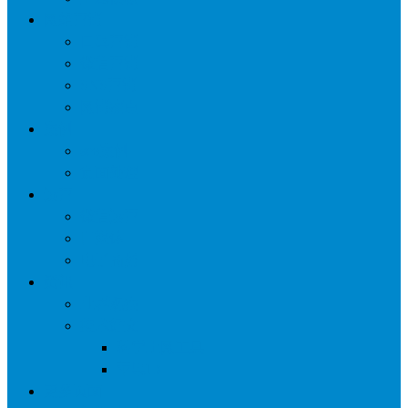
网络营销
口碑营销
微信营销
SNS营销
网销痛点
案例
seo案例
负面处理
运营
微信运营
自媒体
电子商务
资讯
业界观察
技术好文
科学上网工具
苹果ID
更多页面