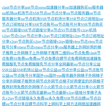
clash节点分享
lash节点
ssr
ssr加速器分享
ssr加速器购买
ssr服务器
ssr机场
ssr机场节点
SSR节点
ssr节点分享
ssr节点服务器
ssr节点
服务器分享
ssr节点机场
SSR节点机场分享
SSR节点订阅地址
ssr
节点订阅地址分享
SSR节点账号
ssr节点账号分享
SSR节点购买
ssr节点链接
SSR节点链接分享
ss节点
SS节点账号
v2ray机场
v2ray节点
v2ray节点分享
v2ray节点订阅地址
v2ray节点订阅地址
分享
v2ray节点购买
v2ray节点链接
v2ray链接
vless节点
vless节点
账号分享
vmess节点
vmess节点分享
vps服务器
上外网好用的梯
子推荐
上外网梯子
上外网梯子推荐
二维码ssr节点
免费clash节
点
免费SS
免费ssr
免费ssr节点
免费白嫖节点
免费网络加速器
免
费酸酸乳节点
免费酸酸乳节点分享
全网最新ssr节点分享
公益
SSR
公益SSR机场
公益ssr节点
公益ssr节点分享
公益ssr节点账号
公益ssr节点账号分享
国外vps
国外vps服务器
外网梯子
外网梯子
分享
外网梯子推荐
外网节点
外网节点梯子
好用便宜的外网梯子
推荐
好用免费的外网梯子
小火箭节点
小火箭节点分享
小火箭节
点账号
小火箭节点购买
最新ssr节点
最新v2ray链接分享
梯子
永
久v2ray节点链接
永久免费ssr
永久免费SSR节点
白嫖ssr节点
白
嫖ssr节点分享
白嫖节点
科学上网
科学上网方法
网络加速器
网