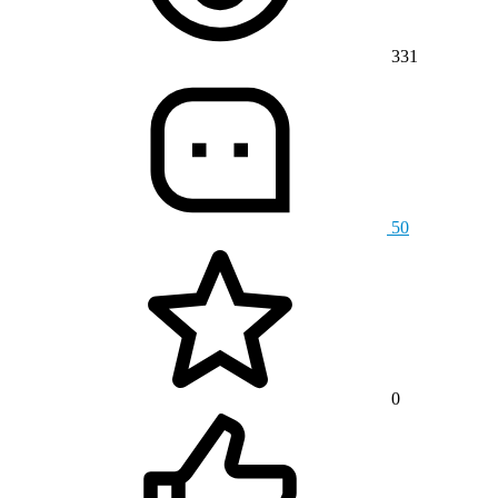
331
50
0