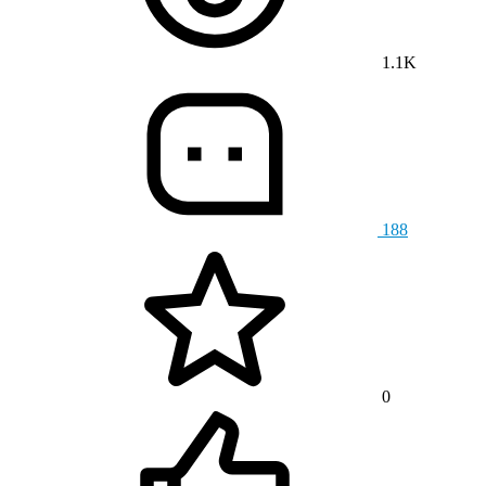
1.1K
188
0