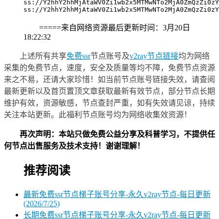
ss://Y2hhY2hhMjAtaWV0Zi1wb2x5MTMwNTo2MjA0ZmQzZi0zY
ss://Y2hhY2hhMjAtaWV0Zi1wb2x5MTMwNTo2MjA0ZmQzZi0zY
=====来自网络资源最后更新时间：3
月20日
18
:22:32
上述所有共享
免费ssr
节点账号及
v2ray节点链接
均为网络
采集的免费节点，速度，安全及质量等均不障，免费节点资源
来之不易，还请大家珍惜！如当前节点账号链接失效，请查阅
最新更新以及首页置顶文章获取最新有效节点，部分节点长期
维护有效，资源敏感，节点查封严重，如有失效请见谅，持续
关注本站更新。此福利节点账号均为网络收集效资源！
再次声明：本站只做免费公益分享及科普学习，不提供任
何节点出售服务及技术支持！谢谢理解！
推荐阅读
最新免费ssr节点梯子账号分享-永久v2ray节点-每日更新
(2026/7/25)
长期免费ssr节点梯子账号分享-永久v2ray节点-每日更新