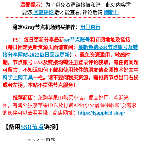
温馨提示：
为了避免资源链接被和谐，此处内容需
要您
回复评论
后才能查看, 评论后请
刷新！
稳定v2ray节点机场购买推荐：
出门直行
PS：每日更新分享最新
ssr节点账号
和订阅地址及链接
（每日固定更新资源页面请查阅：
最新免费SSR节点账号及链
接分享网站-2022每日固定更新
）
。避免资源滥用，敏感时
期，节点账号1/2/3及链接均需注册登录评论获取，有任何问题
可留言，不知道如何下载和使用软件的朋友请查阅技术好文中
科学上网工具
一栏。请不要问我买资源，需付费节点出门右拐
或者左拐，本站不提供节点服务！
推荐商店：
莱购苹果ID购买小店，便宜好用，欢迎光
顾，有海外独享苹果ID以及付费APP(小火箭/圈/圈x账号)需求
的伙伴可以去看看哦，商店网址：
https://lgappleid.shop/
【备用
SSR节点
链接】
2025.3.21更新