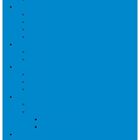
网络营销
口碑营销
微信营销
SNS营销
网销痛点
案例
seo案例
负面处理
运营
微信运营
自媒体
电子商务
资讯
业界观察
技术好文
科学上网工具
苹果ID
更多页面