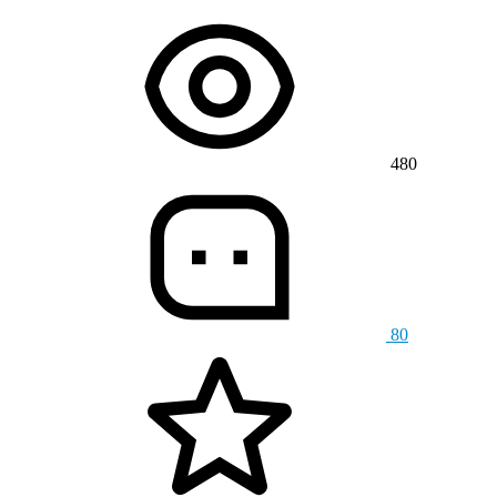
480
80