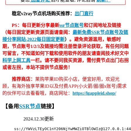
稳定v2ray节点机场购买推荐：
出门直行
PS：每日更新分享最新
ssr节点账号
和订阅地址及链接
（每日固定更新资源页面请查阅：
最新免费SSR节点账号及链
接分享网站-2022每日固定更新
）
。避免资源滥用，敏感时
期，节点账号1/2/3及链接均需注册登录评论获取，有任何问题
可留言，不知道如何下载和使用软件的朋友请查阅技术好文中
科学上网工具
一栏。请不要问我买资源，需付费节点出门右拐
或者左拐，本站不提供节点服务！
推荐商店：
莱购苹果ID购买小店，便宜好用，欢迎光
顾，有海外独享苹果ID以及付费APP(小火箭/圈/圈x账号)需求
的伙伴可以去看看哦，商店网址：
https://lgappleid.shop/
【备用
SSR节点
链接】
2024.12.30更新
ss://
YWVzLTEyOC1nY206NjYwMWZiOTBlOWIz@127.0.0.1
:44