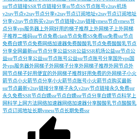
ssr节点链接
SSR节点链接分享
ss节点
SS节点账号
v2ray机场
v2ray节点
v2ray节点分享
v2ray节点订阅地址
v2ray节点订阅地址
分享
v2ray节点购买
v2ray节点链接
v2ray链接
vmess节点
vmess节
点分享
vps服务器
上外网好用的梯子推荐
上外网梯子
上外网梯
子推荐
二维码ssr节点
免费clash节点
免费SS
免费ssr
免费ssr节点
免费白嫖节点
免费网络加速器
免费酸酸乳节点
免费酸酸乳节点
分享
全网最新ssr节点分享
公益SSR
公益SSR机场
公益ssr节点
公
益ssr节点分享
公益ssr节点账号
公益ssr节点账号分享
国外vps
国
外vps服务器
外网梯子
外网梯子分享
外网梯子推荐
外网节点
外
网节点梯子
好用便宜的外网梯子推荐
好用免费的外网梯子
小火
箭节点
小火箭节点分享
小火箭节点账号
小火箭节点购买
最新
ssr节点
最新v2ray链接分享
梯子
永久v2ray节点链接
永久免费ssr
永久免费SSR节点
白嫖ssr节点
白嫖ssr节点分享
白嫖节点
科学上
网
科学上网方法
网络加速器
网络加速器分享
酸酸乳节点
酸酸乳
节点订阅地址
长期vmess节点
长期免费ssr