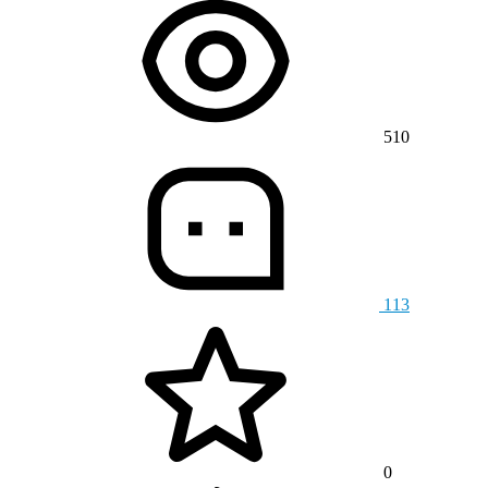
510
113
0