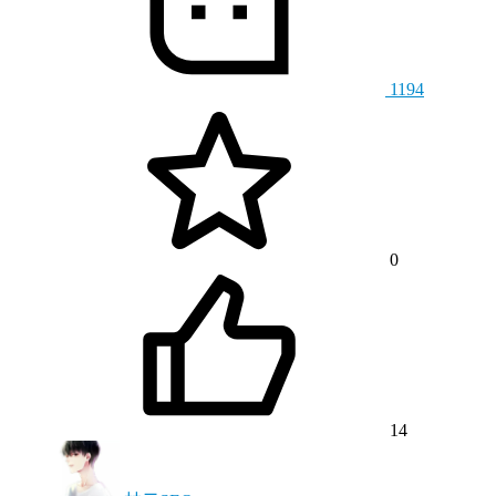
1194
0
14