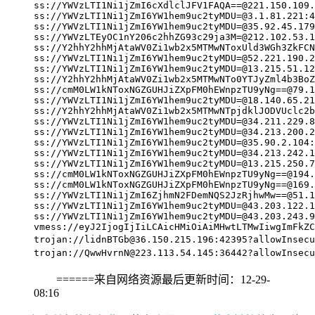
ss://
YWVzLTI1Ni1jZmI6cXdlclJFV1FAQA==@221.150.109.
ss://
YWVzLTI1Ni1jZmI6YW1hem9uc2tyMDU=@3.1.81.221
:4
ss://
YWVzLTI1Ni1jZmI6YW1hem9uc2tyMDU=@35.92.45.179
ss://
YWVzLTEyOC1nY206c2hhZG93c29ja3M=@212.102.53.1
ss://Y2hhY2hhMjAtaWV0Zi1wb2x5MTMwNToxUld3WGh3ZkFCN
ss://
YWVzLTI1Ni1jZmI6YW1hem9uc2tyMDU=@52.221.190.2
ss://
YWVzLTI1Ni1jZmI6YW1hem9uc2tyMDU=@13.215.51.12
ss://Y2hhY2hhMjAtaWV0Zi1wb2x5MTMwNTo0YTJyZml4b3BoZ
ss://
cmM0LW1kNToxNGZGUHJiZXpFM0hEWnpzTU9yNg==@79.1
ss://
YWVzLTI1Ni1jZmI6YW1hem9uc2tyMDU=@18.140.65.21
ss://Y2hhY2hhMjAtaWV0Zi1wb2x5MTMwNTpjdklJODVUclc2b
ss://
YWVzLTI1Ni1jZmI6YW1hem9uc2tyMDU=@34.211.229.8
ss://
YWVzLTI1Ni1jZmI6YW1hem9uc2tyMDU=@34.213.200.2
ss://
YWVzLTI1Ni1jZmI6YW1hem9uc2tyMDU=@35.90.2.104
:
ss://
YWVzLTI1Ni1jZmI6YW1hem9uc2tyMDU=@34.213.242.1
ss://
YWVzLTI1Ni1jZmI6YW1hem9uc2tyMDU=@13.215.250.7
ss://
cmM0LW1kNToxNGZGUHJiZXpFM0hEWnpzTU9yNg==@194.
ss://
cmM0LW1kNToxNGZGUHJiZXpFM0hEWnpzTU9yNg==@169.
ss://
YWVzLTI1Ni1jZmI6ZjhmN2FDemNQS2JzRjhwMw==@51.1
ss://
YWVzLTI1Ni1jZmI6YW1hem9uc2tyMDU=@43.203.122.1
ss://
YWVzLTI1Ni1jZmI6YW1hem9uc2tyMDU=@43.203.243.9
vmess://eyJ2IjogIjIiLCAicHMiOiAiMHwtLTMwIiwgImFkZC
trojan://
lidnBTGb@36.150.215.196
:42395?allowInsec
trojan://
QwwHvrnN@223.113.54.145
:36442?allowInsec
======来自网络资源最后更新时间：12-29-
08:16