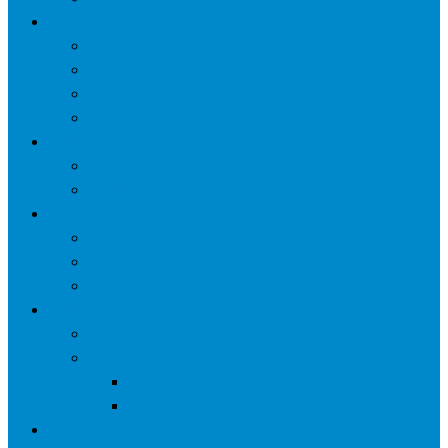
网络营销
口碑营销
微信营销
SNS营销
网销痛点
案例
seo案例
负面处理
运营
微信运营
自媒体
电子商务
资讯
业界观察
技术好文
科学上网工具
苹果ID
更多页面