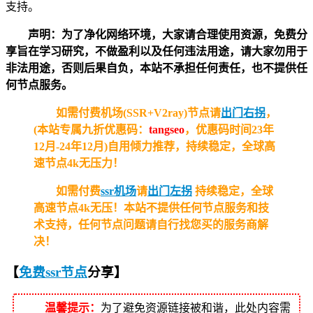
支持。
声明：为了净化网络环境，大家请合理使用资源，免费分
享旨在学习研究，不做盈利以及任何违法用途，请大家勿用于
非法用途，否则后果自负，本站不承担任何责任，也不提供任
何节点服务。
如需付费机场(SSR+V2ray)节点请
出门右拐
，
(本站专属九折优惠码：
tangseo
，优惠码时间23年
12月-24年12月)自用倾力推荐，持续稳定，全球高
速节点4k无压力！
如需付费
ssr机场
请
出门左拐
持续稳定，全球
高速节点4k无压！
本站不提供任何节点服务和技
术支持，任何节点问题请自行找您买的服务商解
决！
【
免费ssr节点
分享
】
温馨提示：
为了避免资源链接被和谐，此处内容需