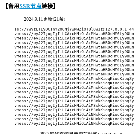
【备用
SSR节点
链接】
2024.9.11更新(21条)
ss://
YWVzLTEyOC1nY206NjYwMWZiOTBlOWIz@127.0.0.1
:44
vmess://eyJ2IjogIjIiLCAicHMiOiAiMHwtaHR0cHM6Ly90Lm
vmess://eyJ2IjogIjIiLCAicHMiOiAiMHwtaHR0cHM6Ly90Lm
vmess://eyJ2IjogIjIiLCAicHMiOiAiMHwtaHR0cHM6Ly90Lm
vmess://eyJ2IjogIjIiLCAicHMiOiAiMHwtaHR0cHM6Ly90Lm
vmess://eyJ2IjogIjIiLCAicHMiOiAiMHwtaHR0cHM6Ly90Lm
vmess://eyJ2IjogIjIiLCAicHMiOiAiMHwtaHR0cHM6Ly90Lm
vmess://eyJ2IjogIjIiLCAicHMiOiAiMHwtaHR0cHM6Ly90Lm
vmess://eyJ2IjogIjIiLCAicHMiOiAiMHwtaHR0cHM6Ly90Lm
vmess://eyJ2IjogIjIiLCAicHMiOiAiMHwtaHR0cHM6Ly90Lm
vmess://eyJ2IjogIjIiLCAicHMiOiAiMHwtaHR0cHM6Ly90Lm
vmess://eyJ2IjogIjIiLCAicHMiOiAiMnxkKioqKioqKioqZy
vmess://eyJ2IjogIjIiLCAicHMiOiAiMnxkKioqKioqKioqZy
vmess://eyJ2IjogIjIiLCAicHMiOiAiMnxkKioqKioqKioqZy
vmess://eyJ2IjogIjIiLCAicHMiOiAiMnxkKioqKioqKioqZy
vmess://eyJ2IjogIjIiLCAicHMiOiAiM3xkKioqKioqKioqZy
vmess://eyJ2IjogIjIiLCAicHMiOiAiM3xkKioqKioqKioqZy
vmess://eyJ2IjogIjIiLCAicHMiOiAiM3xkKioqKioqKioqZy
vmess://eyJ2IjogIjIiLCAicHMiOiAiM3xkKioqKioqKioqZy
vmess://eyJ2IjogIjIiLCAicHMiOiAiNHxkKioqKioqKioqZy
vmess://eyJ2IjogIjIiLCAicHMiOiAiNHxkKioqKioqKioqZy
vmess://eyJ2IjogIjIiLCAicHMiOiAiNHxkKioqKioqKioqZy