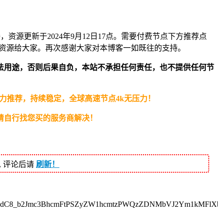
y订阅链接，资源更新于2024年9月12日17点。需要付费节点下方推荐点
资源给大家。再次感谢大家对本博客一如既往的支持。
法用途，否则后果自负，本站不承担任何责任，也不提供任何节
自用倾力推荐，持续稳定，全球高速节点4k无压力！
请自行找您买的服务商解决！
, 评论后请
刷新！
5dC8_b2Jmc3BhcmFtPSZyZW1hcmtzPWQzZDNMbVJ2Ym1kMFl