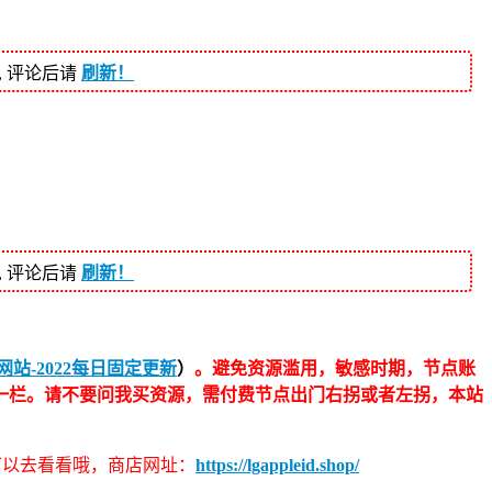
, 评论后请
刷新！
, 评论后请
刷新！
站-2022每日固定更新
）
。避免资源滥用，敏感时期，节点账
一栏。请不要问我买资源，需付费节点出门右拐或者左拐，本站
伴可以去看看哦，商店网址：
https://lgappleid.shop/