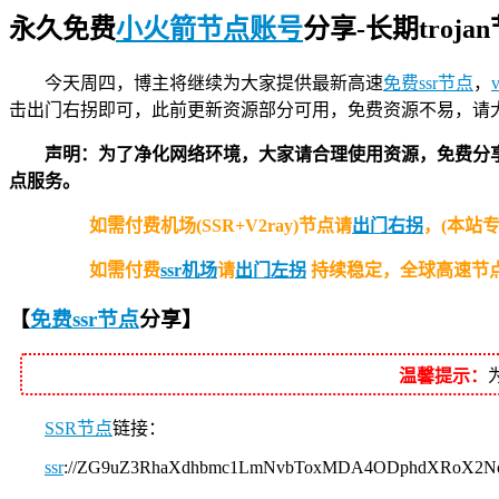
永久免费
小火箭节点账号
分享-长期trojan
今天周四，博主将继续为大家提供最新高速
免费ssr节点
，
击出门右拐即可，此前更新资源部分可用，免费资源不易，请
声明：为了净化网络环境，大家请合理使用资源，免费分
点服务。
如需付费机场(SSR+V2ray)节点请
出门右拐
，(本站
如需付费
ssr机场
请
出门左拐
持续稳定，全球高速节点
【
免费ssr节点
分享
】
温馨提示：
SSR节点
链接：
ssr
://ZG9uZ3RhaXdhbmc1LmNvbToxMDA4ODphdXRoX2N