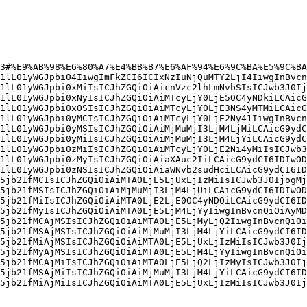
3#%E9%AB%98%E6%80%A7%E4%BB%B7%E6%AF%94%E6%9C%BA%E5%9C%BA
1lL01yWGJpbi04IiwgImFkZCI6ICIxNzIuNjQuMTY2LjI4IiwgInBvcn
1lL01yWGJpbi0xMiIsICJhZGQiOiAicnVzc2lhLmNvbSIsICJwb3J0Ij
1lL01yWGJpbi0xNyIsICJhZGQiOiAiMTcyLjY0LjE5OC4yNDkiLCAicG
1lL01yWGJpbi0xOSIsICJhZGQiOiAiMTcyLjY0LjE3NS4yMTMiLCAicG
1lL01yWGJpbi0yMCIsICJhZGQiOiAiMTcyLjY0LjE2Ny41IiwgInBvcn
1lL01yWGJpbi0yMSIsICJhZGQiOiAiMjMuMjI3LjM4LjMiLCAicG9ydC
1lL01yWGJpbi0yMiIsICJhZGQiOiAiMjMuMjI3LjM4LjYiLCAicG9ydC
1lL01yWGJpbi0zMiIsICJhZGQiOiAiMTcyLjY0LjE2Ni4yMiIsICJwb3
1lL01yWGJpbi0zMyIsICJhZGQiOiAiaXAuc2IiLCAicG9ydCI6IDIwOD
1lL01yWGJpbi0zNSIsICJhZGQiOiAiaWNvb2sudHciLCAicG9ydCI6ID
5jb21fMCIsICJhZGQiOiAiMTA0LjE5LjUxLjIzMiIsICJwb3J0IjogMj
5jb21fMSIsICJhZGQiOiAiMjMuMjI3LjM4LjUiLCAicG9ydCI6IDIwOD
5jb21fMiIsICJhZGQiOiAiMTA0LjE2LjE0OC4yNDQiLCAicG9ydCI6ID
5jb21fMyIsICJhZGQiOiAiMTA0LjE5LjM4LjYyIiwgInBvcnQiOiAyMD
5jb21fMCAjMSIsICJhZGQiOiAiMTA0LjE5LjMyLjQ2IiwgInBvcnQiOi
5jb21fMSAjMSIsICJhZGQiOiAiMjMuMjI3LjM4LjYiLCAicG9ydCI6ID
5jb21fMiAjMSIsICJhZGQiOiAiMTA0LjE5LjUxLjIzMiIsICJwb3J0Ij
5jb21fMyAjMSIsICJhZGQiOiAiMTA0LjE5LjM4LjYyIiwgInBvcnQiOi
5jb21fMCAjMiIsICJhZGQiOiAiMTA0LjE5LjQ2LjIzMyIsICJwb3J0Ij
5jb21fMSAjMiIsICJhZGQiOiAiMjMuMjI3LjM4LjYiLCAicG9ydCI6ID
5jb21fMiAjMiIsICJhZGQiOiAiMTA0LjE5LjUxLjIzMiIsICJwb3J0Ij