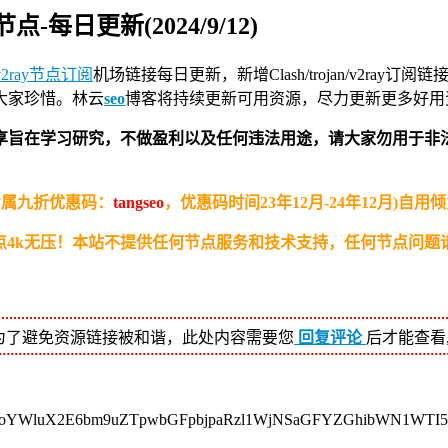
节点-每日更新(2024/9/12)
v2ray节点订阅
机场链接
每日更新，新增Clash/trojan/v2ra
大家珍惜。林云
seo
博客将持续更新可用资源，尽力更新更多好用
享旨在学习研究，不做盈利以及任何违法用途，请大家勿用于非
专属九折优惠码：
tangseo
，优惠码时间23年12月-24年12月)
4k无压！
本站不提供任何节点服务和技术支持，任何节点问题
为了避免资源链接被和谐，此处内容需要您
回复评论
后才能查看
oYWluX2E6bm9uZTpwbGFpbjpaRzl1WjNSaGFYZGhibWN1WTI