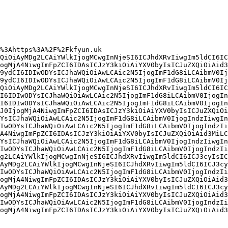
%3Ahttps%3A%2F%2Fkfyun.uk

QiOiAyMDg2LCAiYWlkIjogMCwgInNjeSI6ICJhdXRvIiwgIm5ldCI6IC
ogMjA4NiwgImFpZCI6IDAsICJzY3kiOiAiYXV0byIsICJuZXQiOiAid3
9ydCI6IDIwODYsICJhaWQiOiAwLCAic2N5IjogImF1dG8iLCAibmV0Ij
9ydCI6IDIwODYsICJhaWQiOiAwLCAic2N5IjogImF1dG8iLCAibmV0Ij
QiOiAyMDg2LCAiYWlkIjogMCwgInNjeSI6ICJhdXRvIiwgIm5ldCI6IC
I6IDIwODYsICJhaWQiOiAwLCAic2N5IjogImF1dG8iLCAibmV0IjogIn
I6IDIwODYsICJhaWQiOiAwLCAic2N5IjogImF1dG8iLCAibmV0IjogIn
J0IjogMjA4NiwgImFpZCI6IDAsICJzY3kiOiAiYXV0byIsICJuZXQiOi
YsICJhaWQiOiAwLCAic2N5IjogImF1dG8iLCAibmV0IjogIndzIiwgIn
IwODYsICJhaWQiOiAwLCAic2N5IjogImF1dG8iLCAibmV0IjogIndzIi
A4NiwgImFpZCI6IDAsICJzY3kiOiAiYXV0byIsICJuZXQiOiAid3MiLC
YsICJhaWQiOiAwLCAic2N5IjogImF1dG8iLCAibmV0IjogIndzIiwgIn
IwODYsICJhaWQiOiAwLCAic2N5IjogImF1dG8iLCAibmV0IjogIndzIi
g2LCAiYWlkIjogMCwgInNjeSI6ICJhdXRvIiwgIm5ldCI6ICJ3cyIsIC
AyMDg2LCAiYWlkIjogMCwgInNjeSI6ICJhdXRvIiwgIm5ldCI6ICJ3cy
IwODYsICJhaWQiOiAwLCAic2N5IjogImF1dG8iLCAibmV0IjogIndzIi
ogMjA4NiwgImFpZCI6IDAsICJzY3kiOiAiYXV0byIsICJuZXQiOiAid3
AyMDg2LCAiYWlkIjogMCwgInNjeSI6ICJhdXRvIiwgIm5ldCI6ICJ3cy
ogMjA4NiwgImFpZCI6IDAsICJzY3kiOiAiYXV0byIsICJuZXQiOiAid3
IwODYsICJhaWQiOiAwLCAic2N5IjogImF1dG8iLCAibmV0IjogIndzIi
ogMjA4NiwgImFpZCI6IDAsICJzY3kiOiAiYXV0byIsICJuZXQiOiAid3