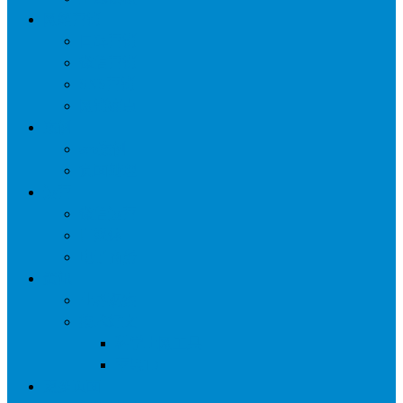
网络营销
口碑营销
微信营销
SNS营销
网销痛点
案例
seo案例
负面处理
运营
微信运营
自媒体
电子商务
资讯
业界观察
技术好文
科学上网工具
苹果ID
更多页面