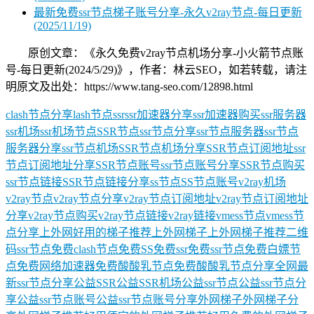
最新免费ssr节点梯子账号分享-永久v2ray节点-每日更新
(2025/11/19)
原创文章：《永久免费v2ray节点机场分享-小火箭节点账
号-每日更新(2024/5/29)》，作者：林云SEO，如若转载，请注
明原文及出处：https://www.tang-seo.com/12898.html
clash节点分享
lash节点
ssr
ssr加速器分享
ssr加速器购买
ssr服务器
ssr机场
ssr机场节点
SSR节点
ssr节点分享
ssr节点服务器
ssr节点
服务器分享
ssr节点机场
SSR节点机场分享
SSR节点订阅地址
ssr
节点订阅地址分享
SSR节点账号
ssr节点账号分享
SSR节点购买
ssr节点链接
SSR节点链接分享
ss节点
SS节点账号
v2ray机场
v2ray节点
v2ray节点分享
v2ray节点订阅地址
v2ray节点订阅地址
分享
v2ray节点购买
v2ray节点链接
v2ray链接
vmess节点
vmess节
点分享
上外网好用的梯子推荐
上外网梯子
上外网梯子推荐
二维
码ssr节点
免费clash节点
免费SS
免费ssr
免费ssr节点
免费白嫖节
点
免费网络加速器
免费酸酸乳节点
免费酸酸乳节点分享
全网最
新ssr节点分享
公益SSR
公益SSR机场
公益ssr节点
公益ssr节点分
享
公益ssr节点账号
公益ssr节点账号分享
外网梯子
外网梯子分