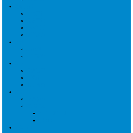
网络营销
口碑营销
微信营销
SNS营销
网销痛点
案例
seo案例
负面处理
运营
微信运营
自媒体
电子商务
资讯
业界观察
技术好文
科学上网工具
苹果ID
更多页面