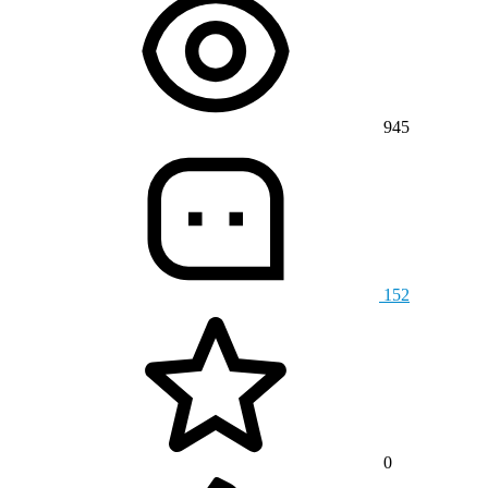
945
152
0