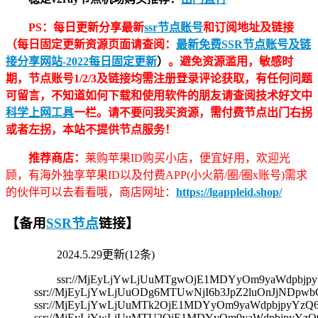
PS：每日更新分享最新
ssr节点账号
和订阅地址及链接
（每日固定更新资源页面请查阅：
最新免费SSR节点账号及链
接分享网站-2022每日固定更新
）
。避免资源滥用，敏感时
期，节点账号1/2/3及链接均需注册登录评论获取，有任何问题
可留言，不知道如何下载和使用软件的朋友请查阅技术好文中
科学上网工具
一栏。请不要问我买资源，需付费节点出门右拐
或者左拐，本站不提供节点服务！
推荐商店：
莱购苹果ID购买小店，便宜好用，欢迎光
顾，有海外独享苹果ID以及付费APP(小火箭/圈/圈x账号)需求
的伙伴可以去看看哦，商店网址：
https://lgappleid.shop/
【备用
SSR节点
链接】
2024.5.29更新(12条)
ssr://MjEyLjYwLjUuMTgwOjE1MDYyOm9yaWdpbj
ssr://MjEyLjYwLjUuODg6MTUwNjI6b3JpZ2luOnJjND
ssr://MjEyLjYwLjUuMTk2OjE1MDYyOm9yaWdpbjpyYz
ssr://MjEyLjYwLjUuMTU2OjE1MDYyOm9yaWdpbjpyYz