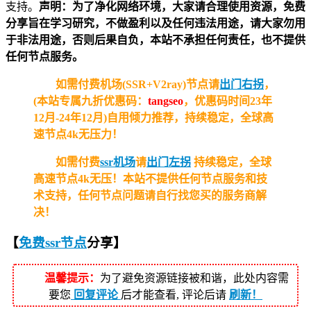
支持。
声明：为了净化网络环境，大家请合理使用资源，免费
分享旨在学习研究，不做盈利以及任何违法用途，请大家勿用
于非法用途，否则后果自负，本站不承担任何责任，也不提供
任何节点服务。
如需付费机场(SSR+V2ray)节点请
出门右拐
，
(本站专属九折优惠码：
tangseo
，优惠码时间23年
12月-24年12月)自用倾力推荐，持续稳定，全球高
速节点4k无压力！
如需付费
ssr机场
请
出门左拐
持续稳定，全球
高速节点4k无压！
本站不提供任何节点服务和技
术支持，任何节点问题请自行找您买的服务商解
决！
【
免费ssr节点
分享
】
温馨提示：
为了避免资源链接被和谐，此处内容需
要您
回复评论
后才能查看, 评论后请
刷新！