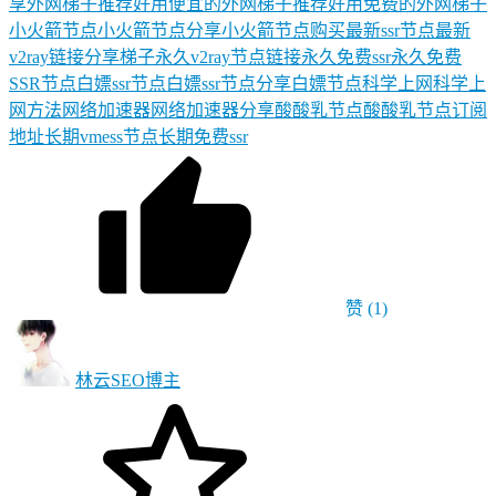
享
外网梯子推荐
好用便宜的外网梯子推荐
好用免费的外网梯子
小火箭节点
小火箭节点分享
小火箭节点购买
最新ssr节点
最新
v2ray链接分享
梯子
永久v2ray节点链接
永久免费ssr
永久免费
SSR节点
白嫖ssr节点
白嫖ssr节点分享
白嫖节点
科学上网
科学上
网方法
网络加速器
网络加速器分享
酸酸乳节点
酸酸乳节点订阅
地址
长期vmess节点
长期免费ssr
赞
(1)
林云SEO
博主