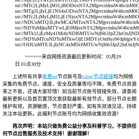
ssr://MTc2LjMyLjM1LjI0ODoxNTA2MjpvcmlnaW46c
ssr://MTg1LjIyLjE1NS4xODoxNTA2MjpvcmlnaW46c
ssr://MTc2LjMyLjM1LjE1NjoxNTA2MjpvcmlnaW46c
ssr://NDUuMTQ3LjIwMC42MToxNTA2MjpvcmlnaW46
ssr://NDYuMjkuMTYwLjE0MjoxNTA2MjpvcmlnaW46c
ssr://MTk1LjEzMy41Mi4yNDI6MTUwNjI6b3JpZ2luOn
ssr://NDYuMTcuNDYuMTkwOjE1MDYyOm9yaWdpbjpyY
ssr://ODUuMTE3LjIzNC4xMDc6MTUwNjI6b3JpZ2luOn
======来自网络资源最后更新时间：
05月29
日 01点30分
上述所有共享
免费ssr
节点账号及
v2ray节点链接
均为网络
采集的免费节点，速度，安全及质量等均不障，免费节点资源
来之不易，还请大家珍惜！如当前节点账号链接失效，请查阅
最新更新以及首页置顶文章获取最新有效节点，部分节点长期
维护有效，资源敏感，节点查封严重，如有失效请见谅，持续
关注本站更新。此福利节点账号均为网络收集效资源！
再次声明：本站只做免费公益分享及科普学习，不提供任
何节点出售服务及技术支持！谢谢理解！