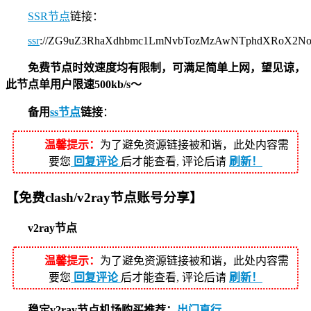
SSR节点
链接：
ssr
://ZG9uZ3RhaXdhbmc1LmNvbTozMzAwNTphdXRoX2N
免费节点时效速度均有限制，可满足简单上网，望见谅，
此节点单用户限速500kb/s～
备用
ss节点
链接
：
温馨提示：
为了避免资源链接被和谐，此处内容需
要您
回复评论
后才能查看, 评论后请
刷新！
【免费clash/v2ray节点账号分享】
v2ray节点
温馨提示：
为了避免资源链接被和谐，此处内容需
要您
回复评论
后才能查看, 评论后请
刷新！
稳定v2ray节点机场购买推荐：
出门直行