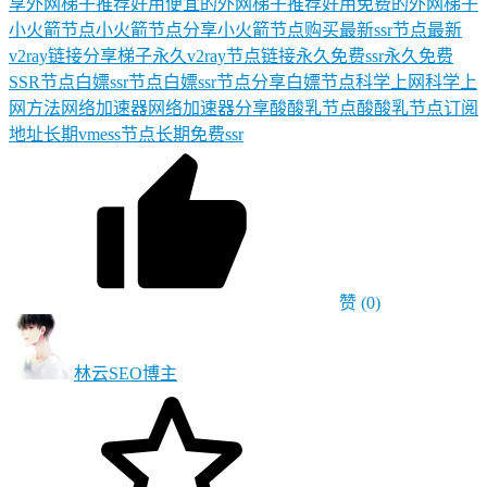
享
外网梯子推荐
好用便宜的外网梯子推荐
好用免费的外网梯子
小火箭节点
小火箭节点分享
小火箭节点购买
最新ssr节点
最新
v2ray链接分享
梯子
永久v2ray节点链接
永久免费ssr
永久免费
SSR节点
白嫖ssr节点
白嫖ssr节点分享
白嫖节点
科学上网
科学上
网方法
网络加速器
网络加速器分享
酸酸乳节点
酸酸乳节点订阅
地址
长期vmess节点
长期免费ssr
赞
(0)
林云SEO
博主