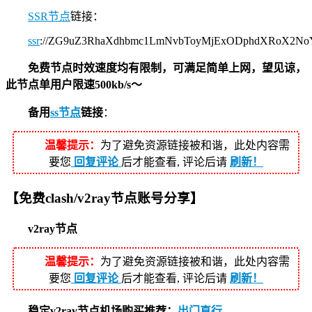
SSR节点
链接：
ssr
://ZG9uZ3RhaXdhbmc1LmNvbToyMjExODphdXRoX2N
免费节点时效速度均有限制，可满足简单上网，望见谅，
此节点单用户限速500kb/s～
备用
ss节点
链接
：
温馨提示：
为了避免资源链接被和谐，此处内容需
要您
回复评论
后才能查看, 评论后请
刷新！
【免费clash/v2ray节点账号分享】
v2ray节点
温馨提示：
为了避免资源链接被和谐，此处内容需
要您
回复评论
后才能查看, 评论后请
刷新！
稳定v2ray节点机场购买推荐：
出门直行