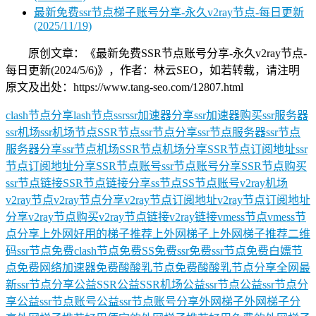
最新免费ssr节点梯子账号分享-永久v2ray节点-每日更新
(2025/11/19)
原创文章：《最新免费SSR节点账号分享-永久v2ray节点-
每日更新(2024/5/6)》，作者：林云SEO，如若转载，请注明
原文及出处：https://www.tang-seo.com/12807.html
clash节点分享
lash节点
ssr
ssr加速器分享
ssr加速器购买
ssr服务器
ssr机场
ssr机场节点
SSR节点
ssr节点分享
ssr节点服务器
ssr节点
服务器分享
ssr节点机场
SSR节点机场分享
SSR节点订阅地址
ssr
节点订阅地址分享
SSR节点账号
ssr节点账号分享
SSR节点购买
ssr节点链接
SSR节点链接分享
ss节点
SS节点账号
v2ray机场
v2ray节点
v2ray节点分享
v2ray节点订阅地址
v2ray节点订阅地址
分享
v2ray节点购买
v2ray节点链接
v2ray链接
vmess节点
vmess节
点分享
上外网好用的梯子推荐
上外网梯子
上外网梯子推荐
二维
码ssr节点
免费clash节点
免费SS
免费ssr
免费ssr节点
免费白嫖节
点
免费网络加速器
免费酸酸乳节点
免费酸酸乳节点分享
全网最
新ssr节点分享
公益SSR
公益SSR机场
公益ssr节点
公益ssr节点分
享
公益ssr节点账号
公益ssr节点账号分享
外网梯子
外网梯子分