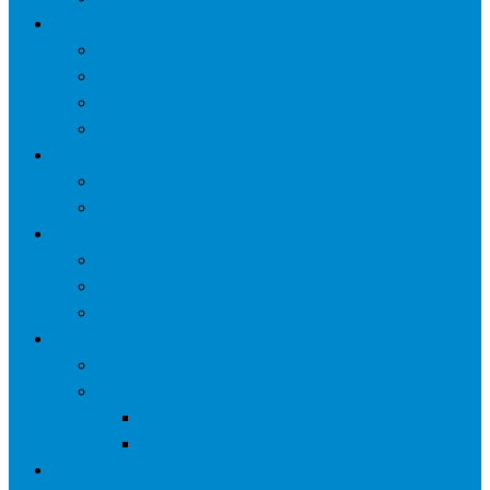
网络营销
口碑营销
微信营销
SNS营销
网销痛点
案例
seo案例
负面处理
运营
微信运营
自媒体
电子商务
资讯
业界观察
技术好文
科学上网工具
苹果ID
更多页面