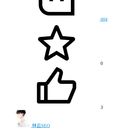
604
0
3
林云SEO