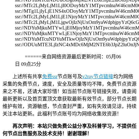
ssr://MTc2LjMyLjM1LjI0ODoyMzY1MTpvcmlnaW46c
ssr://MTg1LjIyLjE1NS4xODoyMzY1MTpvcmlnaW46c
ssr://MTc2LjMyLjM1LjE1NjoyMzY1MTpvcmlnaW46c
ssr://MTc2LjMyLjM1LjgwOjIzNjUxOm9yaWdpbjpyYz
ssr://NDYuMjkuMTYwLjE0MjoyMzY1MTpvcmlnaW46c
ssr://NDYuMjkuMTYwLjE1NjoyMzY1MTpvcmlnaW46c
ssr://NDYuMTcuNDYuMTkwOjIzNjUxOm9yaWdpbjpyYz
ssr://ODUuMTE3LjIzNC4xMDc6MjM2NTE6b3JpZ2luOn
======来自网络资源最后更新时间：
05月06
日 09点25分
上述所有共享
免费ssr
节点账号及
v2ray节点链接
均为网络
采集的免费节点，速度，安全及质量等均不障，免费节点资源
来之不易，还请大家珍惜！如当前节点账号链接失效，请查阅
最新更新以及首页置顶文章获取最新有效节点，部分节点长期
维护有效，资源敏感，节点查封严重，如有失效请见谅，持续
关注本站更新。此福利节点账号均为网络收集效资源！
再次声明：本站只做免费公益分享及科普学习，不提供任
何节点出售服务及技术支持！谢谢理解！