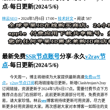
点-每日更新(2024/5/6)
林云SEO
•
2024年5月6日 17:00
•
技术好文
•
阅读 587
最新免费
SSR节点账号
分享-永久
v2ray节
点
-每日更新(2024/5/6)
今天周一，博主将继续为大家提供最新高速
免费ssr节
点
，
v2ray节点订阅
机场链接
每日更新，新增Clash/trojan/v2ray
订阅链接，资源更新于2024年5月6日17点。需要付费节点下方
推荐点击出门右拐即可，此前更新资源部分可用，免费资源不
易，请大家珍惜。林云
seo
博客将持续更新可用资源，尽力更
新更多好用资源给大家。再次感谢大家对本博客一如既往的支