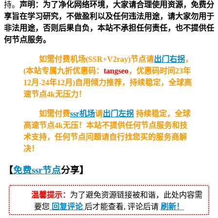
持。
声明：为了净化网络环境，大家请合理使用资源，免费分
享旨在学习研究，不做盈利以及任何违法用途，请大家勿用于
非法用途，否则后果自负，本站不承担任何责任，也不提供任
何节点服务。
如需付费机场(SSR+V2ray)节点请
出门右拐
，
(本站专属九折优惠码：
tangseo
，优惠码时间23年
12月-24年12月)自用倾力推荐，持续稳定，全球高
速节点4k无压力！
如需付费
ssr机场
请
出门左拐
持续稳定，全球
高速节点4k无压！
本站不提供任何节点服务和技
术支持，任何节点问题请自行找您买的服务商解
决！
【
免费ssr节点
分享
】
温馨提示：
为了避免资源链接被和谐，此处内容需
要您
回复评论
后才能查看, 评论后请
刷新！