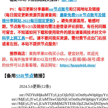
PS：每日更新分享最新
ssr节点账号
和订阅地址及链接
（每日固定更新资源页面请查阅：
最新免费SSR节点账号及链
接分享网站-2022每日固定更新
）
。避免资源滥用，敏感时
期，节点账号1/2/3及链接均需注册登录评论获取，有任何问题
可留言，不知道如何下载和使用软件的朋友请查阅技术好文中
科学上网工具
一栏。请不要问我买资源，需付费节点出门右拐
或者左拐，本站不提供节点服务！
推荐商店：
莱购苹果ID购买小店，便宜好用，欢迎光
顾，有海外独享苹果ID以及付费APP(小火箭/圈/圈x账号)需求
的伙伴可以去看看哦，商店网址：
https://lgappleid.shop/
【备用
SSR节点
链接】
2024.5.6更新(12条)
ssr://NDYuMjkuMTYyLjcyOjIzNjUxOm9yaWdpbjp
ssr://MjEyLjYwLjUuMTkwOjIzNjUxOm9yaWdpbjpyYz
ssr://MjEyLjYwLjUuNTQ6MjM2NTE6b3JpZ2luOnJjND
ssr://NDYuMTcuNDUuODg6MjM2NTE6b3JpZ2luOnJjND