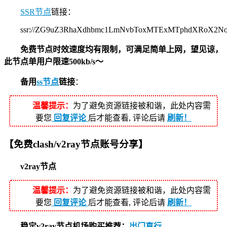
SSR节点
链接：
ssr://ZG9uZ3RhaXdhbmc1LmNvbToxMTExMTphdXRoX2
免费节点时效速度均有限制，可满足简单上网，望见谅，
此节点单用户限速500kb/s～
备用
ss节点
链接
：
温馨提示：
为了避免资源链接被和谐，此处内容需
要您
回复评论
后才能查看, 评论后请
刷新！
【免费clash/v2ray节点账号分享】
v2ray节点
温馨提示：
为了避免资源链接被和谐，此处内容需
要您
回复评论
后才能查看, 评论后请
刷新！
稳定v2ray节点机场购买推荐：
出门直行