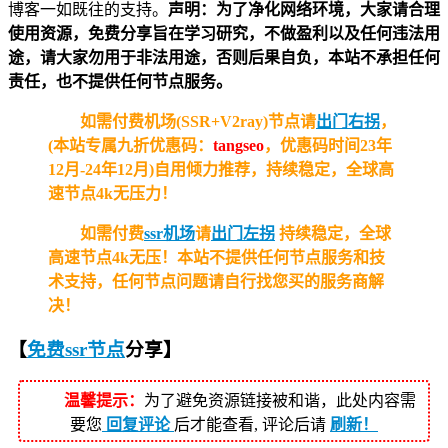
博客一如既往的支持。
声明：为了净化网络环境，大家请合理
使用资源，免费分享旨在学习研究，不做盈利以及任何违法用
途，请大家勿用于非法用途，否则后果自负，本站不承担任何
责任，也不提供任何节点服务。
如需付费机场(SSR+V2ray)节点请
出门右拐
，
(本站专属九折优惠码：
tangseo
，优惠码时间23年
12月-24年12月)自用倾力推荐，持续稳定，全球高
速节点4k无压力！
如需付费
ssr机场
请
出门左拐
持续稳定，全球
高速节点4k无压！
本站不提供任何节点服务和技
术支持，任何节点问题请自行找您买的服务商解
决！
【
免费ssr节点
分享
】
温馨提示：
为了避免资源链接被和谐，此处内容需
要您
回复评论
后才能查看, 评论后请
刷新！