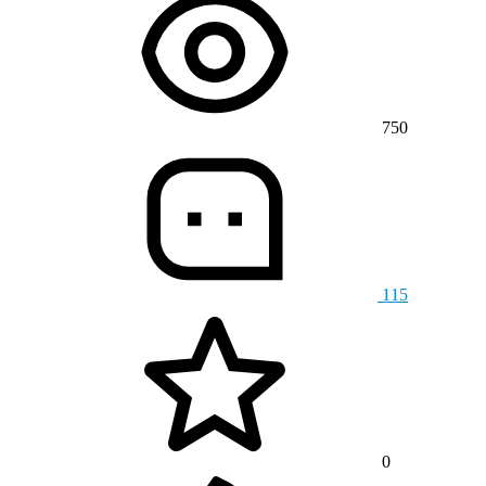
750
115
0