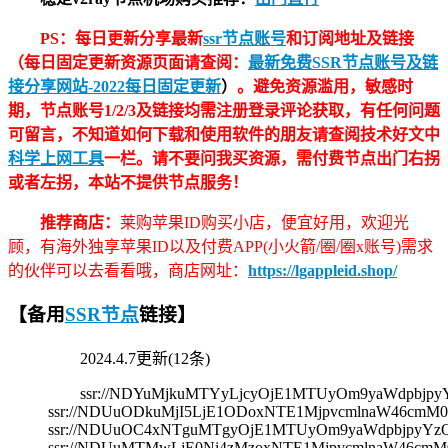
PS：每日更新分享最新
ssr节点账号
和订阅地址及链接
（每日固定更新资源页面请查阅：
最新免费SSR节点账号及链
接分享网站-2022每日固定更新
）
。避免资源滥用，敏感时
期，节点账号1/2/3及链接均需注册登录评论获取，有任何问题
可留言，不知道如何下载和使用软件的朋友请查阅技术好文中
科学上网工具
一栏。请不要问我买资源，需付费节点出门右拐
或者左拐，本站不提供节点服务！
推荐商店：
莱购苹果ID购买小店，便宜好用，欢迎光
顾，有海外独享苹果ID以及付费APP(小火箭/圈/圈x账号)需求
的伙伴可以去看看哦，商店网址：
https://lgappleid.shop/
【备用
SSR节点
链接】
2024.4.7更新(12条)
ssr://NDYuMjkuMTYyLjcyOjE1MTUyOm9yaWdpbj
ssr://NDUuODkuMjI5LjE1ODoxNTE1MjpvcmlnaW46c
ssr://NDUuOC4xNTguMTgyOjE1MTUyOm9yaWdpbjpyYz
ssr://NDUuMTMwLjE0Ni4zMzoxNTE1MjpvcmlnaW46c