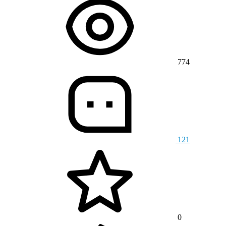
774
121
0