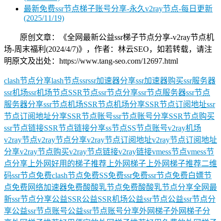
最新免费ssr节点梯子账号分享-永久v2ray节点-每日更新
(2025/11/19)
原创文章：《全网最新公益ssr梯子节点分享-v2ray节点机
场-周末福利(2024/4/7)》，作者：林云SEO，如若转载，请注
明原文及出处：https://www.tang-seo.com/12697.html
clash节点分享
lash节点
ssr
ssr加速器分享
ssr加速器购买
ssr服务器
ssr机场
ssr机场节点
SSR节点
ssr节点分享
ssr节点服务器
ssr节点
服务器分享
ssr节点机场
SSR节点机场分享
SSR节点订阅地址
ssr
节点订阅地址分享
SSR节点账号
ssr节点账号分享
SSR节点购买
ssr节点链接
SSR节点链接分享
ss节点
SS节点账号
v2ray机场
v2ray节点
v2ray节点分享
v2ray节点订阅地址
v2ray节点订阅地址
分享
v2ray节点购买
v2ray节点链接
v2ray链接
vmess节点
vmess节
点分享
上外网好用的梯子推荐
上外网梯子
上外网梯子推荐
二维
码ssr节点
免费clash节点
免费SS
免费ssr
免费ssr节点
免费白嫖节
点
免费网络加速器
免费酸酸乳节点
免费酸酸乳节点分享
全网最
新ssr节点分享
公益SSR
公益SSR机场
公益ssr节点
公益ssr节点分
享
公益ssr节点账号
公益ssr节点账号分享
外网梯子
外网梯子分