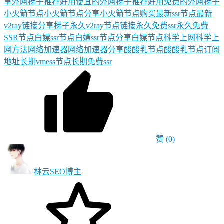
享
外网梯子推荐
好用便宜的外网梯子推荐
好用免费的外网梯子
小火箭节点
小火箭节点分享
小火箭节点购买
最新ssr节点
最新
v2ray链接分享
梯子
永久v2ray节点链接
永久免费ssr
永久免费
SSR节点
白嫖ssr节点
白嫖ssr节点分享
白嫖节点
科学上网
科学上
网方法
网络加速器
网络加速器分享
酸酸乳节点
酸酸乳节点订阅
地址
长期vmess节点
长期免费ssr
赞
(0)
林云SEO
博主