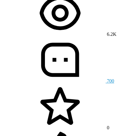
6.2K
700
0