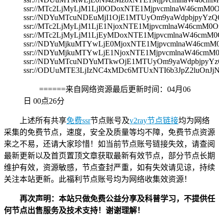
ssr://MTc2LjMyLjM1LjI0ODoxNTE1MjpvcmlnaW46cm
ssr://NDYuMTcuNDEuMjI1OjE1MTUyOm9yaWdpbjpyYz
ssr://MTc2LjMyLjM1LjE1NjoxNTE1MjpvcmlnaW46cm
ssr://MTc2LjMyLjM1LjEyMDoxNTE1MjpvcmlnaW46c
ssr://NDYuMjkuMTYwLjE0MjoxNTE1MjpvcmlnaW46c
ssr://NDYuMjkuMTYwLjE1NjoxNTE1MjpvcmlnaW46c
ssr://NDYuMTcuNDYuMTkwOjE1MTUyOm9yaWdpbjpyY
ssr://ODUuMTE3LjIzNC4xMDc6MTUxNTI6b3JpZ2luOn
======来自网络资源最后更新时间：
04月06
日 00点26分
上述所有共享
免费ssr
节点账号及
v2ray节点链接
均为网络
采集的免费节点，速度，安全及质量等均不障，免费节点资源
来之不易，还请大家珍惜！如当前节点账号链接失效，请查阅
最新更新以及首页置顶文章获取最新有效节点，部分节点长期
维护有效，资源敏感，节点查封严重，如有失效请见谅，持续
关注本站更新。此福利节点账号均为网络收集效资源！
再次声明：本站只做免费公益分享及科普学习，不提供任
何节点出售服务及技术支持！谢谢理解！