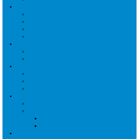
网络营销
口碑营销
微信营销
SNS营销
网销痛点
案例
seo案例
负面处理
运营
微信运营
自媒体
电子商务
资讯
业界观察
技术好文
科学上网工具
苹果ID
更多页面