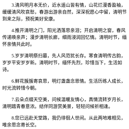
3.清风明月本无价，近水遥山皆有情，山花烂漫香盈袖，
缓缓清风吹哀愁，春游出游亲自然，深深祝愿心中留，清明节
到来之际，预祝美好安康。
4.推开清明之门，阳光洒落思亲泪；开启清明之窗，春风
传递唤亲声；漫步清明长廊，细雨浸润回忆情。清明时节，缅
怀亲情共此时。
5.岁岁清明祭扫墓，先人风范犹长存。寒食清明传古韵，
岁岁平安岁岁新。清明时节，缅怀先烈，珍惜当下，生活如
诗。
6.鲜花簇簇寄哀思，明灯盏盏念恩情。生活历练人成长，
时光流转惜今朝。
7.云朵点缀天空美，问候温暖友情心，真情流转岁月长，
清明踏青春意浓。结伴同游赏美景，轻轻问候祈相逢。
8.您已远赴天堂路，我仍徘徊人世间。从此两地难相见，
唯余思念寄长空。