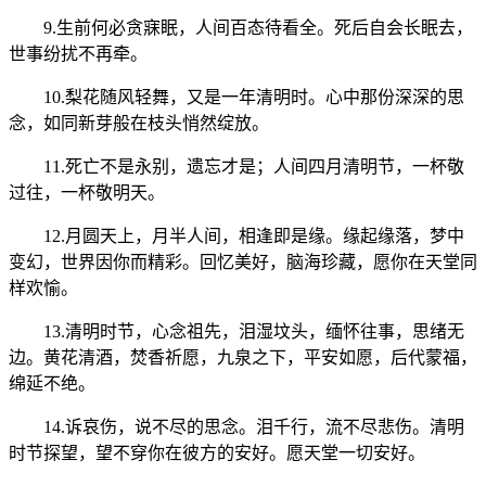
9.生前何必贪寐眠，人间百态待看全。死后自会长眠去，
世事纷扰不再牵。
10.梨花随风轻舞，又是一年清明时。心中那份深深的思
念，如同新芽般在枝头悄然绽放。
11.死亡不是永别，遗忘才是；人间四月清明节，一杯敬
过往，一杯敬明天。
12.月圆天上，月半人间，相逢即是缘。缘起缘落，梦中
变幻，世界因你而精彩。回忆美好，脑海珍藏，愿你在天堂同
样欢愉。
13.清明时节，心念祖先，泪湿坟头，缅怀往事，思绪无
边。黄花清酒，焚香祈愿，九泉之下，平安如愿，后代蒙福，
绵延不绝。
14.诉哀伤，说不尽的思念。泪千行，流不尽悲伤。清明
时节探望，望不穿你在彼方的安好。愿天堂一切安好。