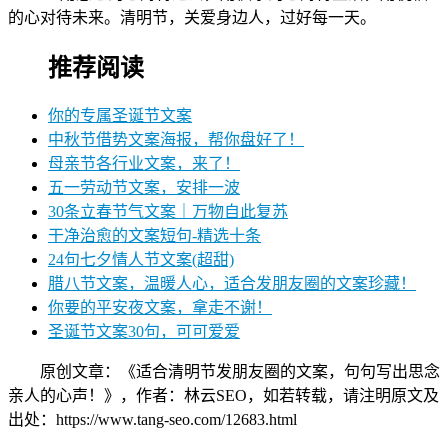
的心对待未来。清明节，关爱身边人，过好每一天。
推荐阅读
你的专属圣诞节文案
中秋节借势文案海报，帮你盘好了！
母亲节各行业文案，来了！
五一劳动节文案，安排一波
30条立春节气文案｜万物自此复苏
干净治愈的文案短句-精选十条
24句七夕情人节文案(超甜)
腊八节文案，温暖人心，适合发朋友圈的文案珍藏！
你要的平安夜文案，拿走不谢！
圣诞节文案30句，可可爱爱
原创文章：《适合清明节发朋友圈的文案，句句写出思念
亲人的心声！》，作者：林云SEO，如若转载，请注明原文及
出处：https://www.tang-seo.com/12683.html