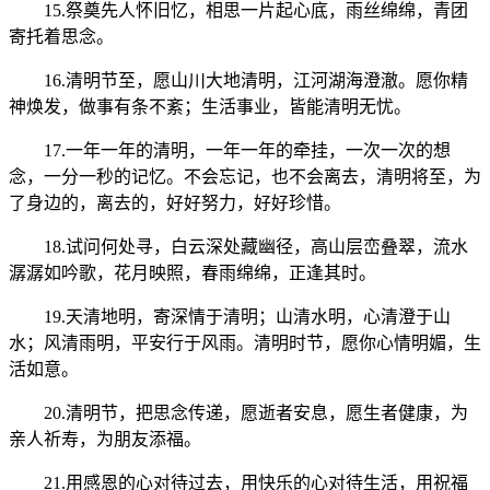
15.祭奠先人怀旧忆，相思一片起心底，雨丝绵绵，青团
寄托着思念。
16.清明节至，愿山川大地清明，江河湖海澄澈。愿你精
神焕发，做事有条不紊；生活事业，皆能清明无忧。
17.一年一年的清明，一年一年的牵挂，一次一次的想
念，一分一秒的记忆。不会忘记，也不会离去，清明将至，为
了身边的，离去的，好好努力，好好珍惜。
18.试问何处寻，白云深处藏幽径，高山层峦叠翠，流水
潺潺如吟歌，花月映照，春雨绵绵，正逢其时。
19.天清地明，寄深情于清明；山清水明，心清澄于山
水；风清雨明，平安行于风雨。清明时节，愿你心情明媚，生
活如意。
20.清明节，把思念传递，愿逝者安息，愿生者健康，为
亲人祈寿，为朋友添福。
21.用感恩的心对待过去，用快乐的心对待生活，用祝福