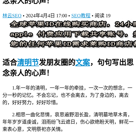
念亲人的心声！
林云SEO
•
2024年4月4日 17:00
•
SEO教程
•
阅读 19
适合
清明节
发朋友圈的
文案
，句句写出思
念亲人的心声！
1.年一年的清明，一年一年的牵挂，一次一次的想念，一
分一秒的记忆。不会忘记，也不会离去，为了身边的，离去
的，好好努力，好好珍惜。
2.相思一曲化悲情，哀思遍野泪长盈，清明墓地草木青，
年年岁岁道虔诚，泪雨纷飞云遮日，伤心欲绝盼天明，鲜花一
束表心意，文明祭祀亦关情。