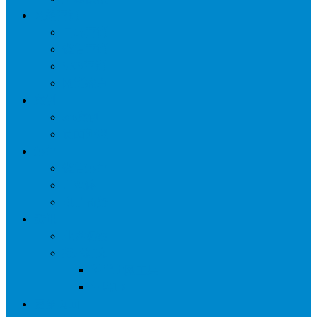
网络营销
口碑营销
微信营销
SNS营销
网销痛点
案例
seo案例
负面处理
运营
微信运营
自媒体
电子商务
资讯
业界观察
技术好文
科学上网工具
苹果ID
更多页面