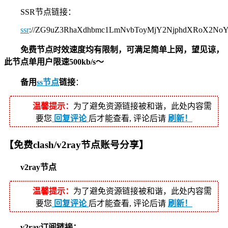
SSR节点链接：
ssr
://ZG9uZ3RhaXdhbmc1LmNvbToyMjY2NjphdXRoX2N
免费节点时效速度均有限制，可满足简单上网，望见谅，
此节点单用户限速500kb/s～
备用
ss节点
链接
：
温馨提示：
为了避免资源链接被和谐，此处内容需
要您
回复评论
后才能查看, 评论后请
刷新！
【免费clash/v2ray节点账号分享】
v2ray节点
温馨提示：
为了避免资源链接被和谐，此处内容需
要您
回复评论
后才能查看, 评论后请
刷新！
v2ray订阅链接：