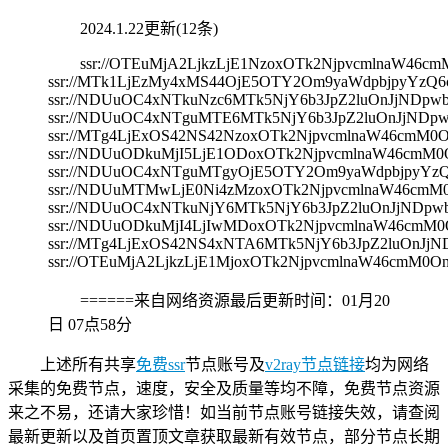
2024.1.22更新(12条)
ssr://OTEuMjA2LjkzLjE1NzoxOTk2NjpvcmlnaW
ssr://MTk1LjEzMy4xMS44OjE5OTY2Om9yaWdpbjpyY
ssr://NDUuOC4xNTkuNzc6MTk5NjY6b3JpZ2luOnJjND
ssr://NDUuOC4xNTguMTE6MTk5NjY6b3JpZ2luOnJjND
ssr://MTg4LjExOS42NS42NzoxOTk2NjpvcmlnaW46c
ssr://NDUuODkuMjI5LjE1ODoxOTk2NjpvcmlnaW46c
ssr://NDUuOC4xNTguMTgyOjE5OTY2Om9yaWdpbjpyY
ssr://NDUuMTMwLjE0Ni4zMzoxOTk2NjpvcmlnaW46c
ssr://NDUuOC4xNTkuNjY6MTk5NjY6b3JpZ2luOnJjND
ssr://NDUuODkuMjI4LjIwMDoxOTk2NjpvcmlnaW46c
ssr://MTg4LjExOS42NS4xNTA6MTk5NjY6b3JpZ2luOn
ssr://OTEuMjA2LjkzLjE1MjoxOTk2NjpvcmlnaW46c
======来自网络资源最后更新时间：
01月20
日 07点58分
上述所有共享
免费ssr
节点账号及
v2ray节点链接
均为网络
采集的免费节点，速度，安全及质量等均不障，免费节点资源
来之不易，还请大家珍惜！如当前节点账号链接失效，请查阅
最新更新以及首页置顶文章获取最新有效节点，部分节点长期