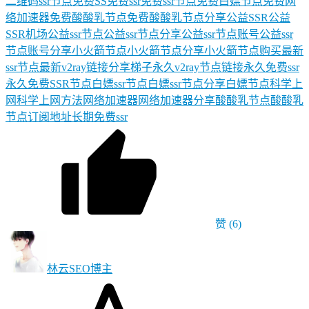
二维码ssr节点
免费SS
免费ssr
免费ssr节点
免费白嫖节点
免费网
络加速器
免费酸酸乳节点
免费酸酸乳节点分享
公益SSR
公益
SSR机场
公益ssr节点
公益ssr节点分享
公益ssr节点账号
公益ssr
节点账号分享
小火箭节点
小火箭节点分享
小火箭节点购买
最新
ssr节点
最新v2ray链接分享
梯子
永久v2ray节点链接
永久免费ssr
永久免费SSR节点
白嫖ssr节点
白嫖ssr节点分享
白嫖节点
科学上
网
科学上网方法
网络加速器
网络加速器分享
酸酸乳节点
酸酸乳
节点订阅地址
长期免费ssr
赞
(6)
林云SEO
博主