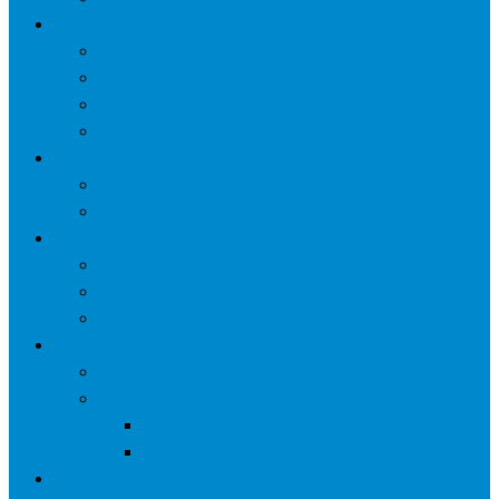
网络营销
口碑营销
微信营销
SNS营销
网销痛点
案例
seo案例
负面处理
运营
微信运营
自媒体
电子商务
资讯
业界观察
技术好文
科学上网工具
苹果ID
更多页面