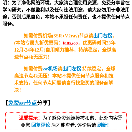
明：为了净化网络环境，大家请合理使用资源，免费分享旨在
学习研究，不做盈利以及任何违法用途，请大家勿用于非法用
途，否则后果自负，本站不承担任何责任，也不提供任何节点
服务。
如需付费机场(SSR+V2ray)节点请
出门右拐
，
(本站专属九折优惠码：
tangseo
，优惠码时间23年
12月-24年12月)自用倾力推荐，持续稳定，全球高
速节点4k无压力！
如需付费
ssr机场
请
出门左拐
持续稳定，全球
高速节点4k无压！
本站不提供任何节点服务和技
术支持，任何节点问题请自行找您买的服务商解
决！
【
免费ssr节点
分享
】
温馨提示：
为了避免资源链接被和谐，此处内容需
要您
回复评论
后才能查看, 评论后请
刷新！