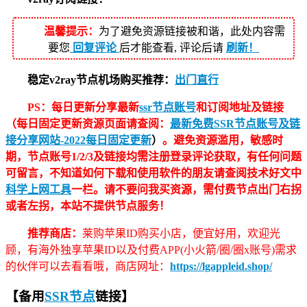
温馨提示：
为了避免资源链接被和谐，此处内容需
要您
回复评论
后才能查看, 评论后请
刷新！
稳定v2ray节点机场购买推荐：
出门直行
PS：每日更新分享最新
ssr节点账号
和订阅地址及链接
（每日固定更新资源页面请查阅：
最新免费SSR节点账号及链
接分享网站-2022每日固定更新
）
。避免资源滥用，敏感时
期，节点账号1/2/3及链接均需注册登录评论获取，有任何问题
可留言，不知道如何下载和使用软件的朋友请查阅技术好文中
科学上网工具
一栏。请不要问我买资源，需付费节点出门右拐
或者左拐，本站不提供节点服务！
推荐商店：
莱购苹果ID购买小店，便宜好用，欢迎光
顾，有海外独享苹果ID以及付费APP(小火箭/圈/圈x账号)需求
的伙伴可以去看看哦，商店网址：
https://lgappleid.shop/
【备用
SSR节点
链接】