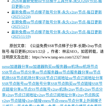
2026年最新免费ssr节点梯子工具分享-永久v2ray节点-每
日更新(1/9)
最新免费ssr节点梯子账号分享-永久v2ray节点-每日更新
(2025/12/24)
长期免费ssr节点梯子账号分享-永久v2ray节点-每日更新
(2025/12/1)
最新免费ssr节点梯子账号分享-永久v2ray节点-每日更新
(2025/11/19)
原创文章：《公益免费SSR节点梯子分享-长期v2ray节点
账号-每日更新(2024/1/22)》，作者：林云SEO，如若转载，请
注明原文及出处：https://www.tang-seo.com/12327.html
ssr
ssr加速器分享
ssr加速器购买
ssr服务器
ssr机场
ssr机场节点
SSR节点
ssr节点分享
ssr节点服务器
ssr节点服务器分享
ssr节点
机场
SSR节点机场分享
SSR节点订阅地址
ssr节点订阅地址分享
SSR节点账号
ssr节点账号分享
SSR节点购买
ssr节点链接
SSR节
点链接分享
ss节点
SS节点账号
v2ray机场
v2ray节点
v2ray节点分
享
v2ray节点订阅地址
v2ray节点订阅地址分享
v2ray节点购买
v2ray节点链接
v2ray链接
vmess节点
vmess节点分享
上外网梯子