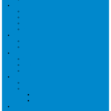
网络营销
口碑营销
微信营销
SNS营销
网销痛点
案例
seo案例
负面处理
运营
微信运营
自媒体
电子商务
资讯
业界观察
技术好文
科学上网工具
苹果ID
更多页面