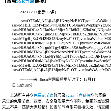
【备用
SSR节点
链接】
2023.12.11更新(12条)
ssr://OTEuMjA2LjkzLjE1NzoyNzE1OTpvcmlnaW
ssr://MTk1LjEzMy4xMS44OjI3MTU5Om9yaWdpbjpyYz
ssr://NDUuOC4xNTkuNzc6MjcxNTk6b3JpZ2luOnJjND
ssr://NDUuOC4xNTguMTE6MjcxNTk6b3JpZ2luOnJjND
ssr://MTg4LjExOS42NS42NzoyNzE1OTpvcmlnaW46c
ssr://NDUuODkuMjI5LjE1ODoyNzE1OTpvcmlnaW46c
ssr://NDUuOC4xNTguMTgyOjI3MTU5Om9yaWdpbjpyY
ssr://NDUuMTMwLjE0Ni4zMzoyNzE1OTpvcmlnaW46
ssr://NDUuOC4xNTkuNjY6MjcxNTk6b3JpZ2luOnJjND
ssr://NDUuODkuMjI4LjIwMDoyNzE1OTpvcmlnaW46c
ssr://MTg4LjExOS42NS4xNTA6MjcxNTk6b3JpZ2luOnJ
ssr://OTEuMjA2LjkzLjE1MjoyNzE1OTpvcmlnaW46c
======来自lncn官网最后更新时间：
12月11
日 13点38分
上述所有共享
免费ssr节点
账号及
v2ray节点链接
均为网络
采集的免费节点，速度，安全及质量等均不障，免费节点资源
来之不易，还请大家珍惜！如当前节点账号链接失效，请查阅