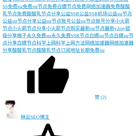
SS
免费ssr
免费ssr节点
免费白嫖节点
免费网络加速器
免费酸酸
乳节点
免费酸酸乳节点分享
公益SSR
公益SSR机场
公益ssr节点
公益ssr节点分享
公益ssr节点账号
公益ssr节点账号分享
小火箭
节点
小火箭节点分享
小火箭节点购买
最新ssr节点
最新v2ray链
接分享
梯子
永久免费ssr
永久免费SSR节点
白嫖ssr节点
白嫖ssr节
点分享
白嫖节点
科学上网
科学上网方法
网络加速器
网络加速器
分享
酸酸乳节点
酸酸乳节点订阅地址
长期免费ssr
赞
(2)
林云SEO
博主