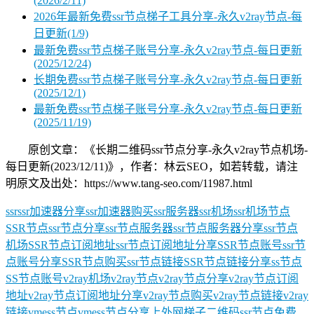
(2026/2/11)
2026年最新免费ssr节点梯子工具分享-永久v2ray节点-每
日更新(1/9)
最新免费ssr节点梯子账号分享-永久v2ray节点-每日更新
(2025/12/24)
长期免费ssr节点梯子账号分享-永久v2ray节点-每日更新
(2025/12/1)
最新免费ssr节点梯子账号分享-永久v2ray节点-每日更新
(2025/11/19)
原创文章：《长期二维码ssr节点分享-永久v2ray节点机场-
每日更新(2023/12/11)》，作者：林云SEO，如若转载，请注
明原文及出处：https://www.tang-seo.com/11987.html
ssr
ssr加速器分享
ssr加速器购买
ssr服务器
ssr机场
ssr机场节点
SSR节点
ssr节点分享
ssr节点服务器
ssr节点服务器分享
ssr节点
机场
SSR节点订阅地址
ssr节点订阅地址分享
SSR节点账号
ssr节
点账号分享
SSR节点购买
ssr节点链接
SSR节点链接分享
ss节点
SS节点账号
v2ray机场
v2ray节点
v2ray节点分享
v2ray节点订阅
地址
v2ray节点订阅地址分享
v2ray节点购买
v2ray节点链接
v2ray
链接
vmess节点
vmess节点分享
上外网梯子
二维码ssr节点
免费