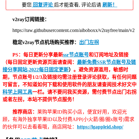
要您
回复评论
后才能查看, 评论后请
刷新！
v2ray订阅链接：
https://raw.githubusercontent.com/aiboboxx/v2rayfree/main/v2
稳定v2ray节点机场购买推荐：
出门左拐
PS：每日更新分享最新
ssr节点账号
和订阅地址及链接
（每日固定更新资源页面请查阅：
最新免费SSR节点账号及链
接分享网站-2022每日固定更新
）
。避免资源滥用，敏感时
期，节点账号1/2/3及链接均需注册登录评论获取，有任何问题
可留言，不知道如何下载和使用软件的朋友请查阅技术好文中
科学上网工具
一栏。请不要问我买资源，需付费节点出门右拐
或者左拐，本站不提供节点服务！
推荐商店：
莱购苹果ID购买小店，便宜好用，欢迎光
顾，有海外独享苹果ID以及付费APP(小火箭/圈/圈x账号)需求
的伙伴可以去看看哦，商店网址：
https://lgappleid.shop/