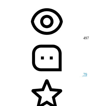
497
79