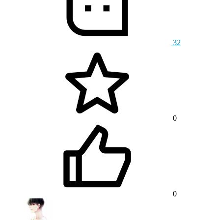
32
0
0