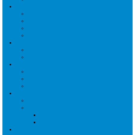
网络营销
口碑营销
微信营销
SNS营销
网销痛点
案例
seo案例
负面处理
运营
微信运营
自媒体
电子商务
资讯
业界观察
技术好文
科学上网工具
苹果ID
更多页面