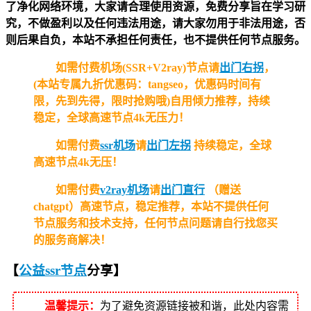
了净化网络环境，大家请合理使用资源，免费分享旨在学习研
究，不做盈利以及任何违法用途，请大家勿用于非法用途，否
则后果自负，本站不承担任何责任，也不提供任何节点服务。
如需付费机场(SSR+V2ray)节点请
出门右拐
，
(本站专属九折优惠码：tangseo，优惠码时间有
限，先到先得，限时抢购哦)自用倾力推荐，持续
稳定，全球高速节点4k无压力！
如需付费
ssr机场
请
出门左拐
持续稳定，全球
高速节点4k无压！
如需付费
v2ray机场
请
出门直行
（赠送
chatgpt）高速节点，稳定推荐，本站不提供任何
节点服务和技术支持，任何节点问题请自行找您买
的服务商解决！
【
公益ssr节点
分享
】
温馨提示：
为了避免资源链接被和谐，此处内容需