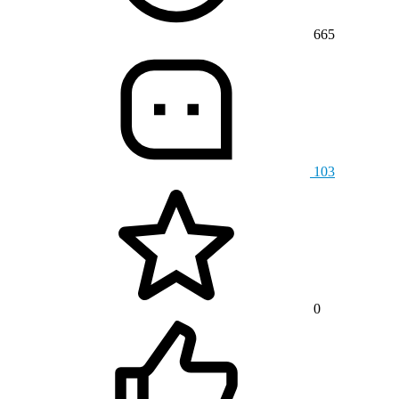
665
103
0