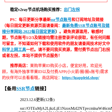
稳定v2ray节点机场购买推荐：
出门左拐
PS：每日更新分享最新
ssr节点账号
和订阅地址及链接
（每日固定更新资源页面请查阅：
最新免费SSR节点账号及链
接分享网站-2022每日固定更新
）
。避免资源滥用，敏感时
期，节点账号1/2/3及链接均需注册登录评论获取，有任何问题
可留言，不知道如何下载和使用软件的朋友请查阅技术好文中
科学上网工具
一栏。请不要问我买资源，需付费节点出门右拐
或者左拐，本站不提供节点服务！
推荐商店：
莱购苹果ID购买小店，便宜好用，欢迎光
顾，有海外独享苹果ID以及付费APP(小火箭/圈/圈x账号)需求
的伙伴可以去看看哦，商店网址：
https://lgappleid.shop/
【备用
SSR节点
链接】
2023.12.6更新(12条)
ssr://OTEuMjA2LjkzLjE1NzoxMzI2NTpvcmlnaW