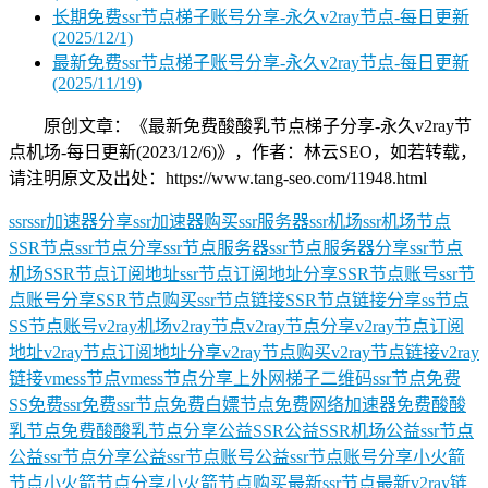
长期免费ssr节点梯子账号分享-永久v2ray节点-每日更新
(2025/12/1)
最新免费ssr节点梯子账号分享-永久v2ray节点-每日更新
(2025/11/19)
原创文章：《最新免费酸酸乳节点梯子分享-永久v2ray节
点机场-每日更新(2023/12/6)》，作者：林云SEO，如若转载，
请注明原文及出处：https://www.tang-seo.com/11948.html
ssr
ssr加速器分享
ssr加速器购买
ssr服务器
ssr机场
ssr机场节点
SSR节点
ssr节点分享
ssr节点服务器
ssr节点服务器分享
ssr节点
机场
SSR节点订阅地址
ssr节点订阅地址分享
SSR节点账号
ssr节
点账号分享
SSR节点购买
ssr节点链接
SSR节点链接分享
ss节点
SS节点账号
v2ray机场
v2ray节点
v2ray节点分享
v2ray节点订阅
地址
v2ray节点订阅地址分享
v2ray节点购买
v2ray节点链接
v2ray
链接
vmess节点
vmess节点分享
上外网梯子
二维码ssr节点
免费
SS
免费ssr
免费ssr节点
免费白嫖节点
免费网络加速器
免费酸酸
乳节点
免费酸酸乳节点分享
公益SSR
公益SSR机场
公益ssr节点
公益ssr节点分享
公益ssr节点账号
公益ssr节点账号分享
小火箭
节点
小火箭节点分享
小火箭节点购买
最新ssr节点
最新v2ray链