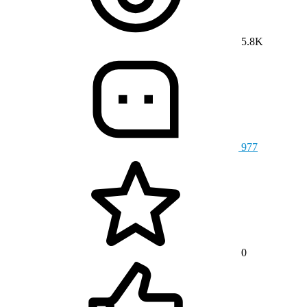
5.8K
977
0