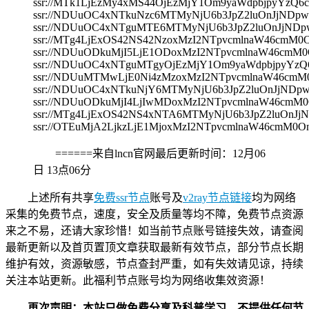
ssr://MTk1LjEzMy4xMS44OjEzMjY1Om9yaWdpbjpyYz
ssr://NDUuOC4xNTkuNzc6MTMyNjU6b3JpZ2luOnJjND
ssr://NDUuOC4xNTguMTE6MTMyNjU6b3JpZ2luOnJjND
ssr://MTg4LjExOS42NS42NzoxMzI2NTpvcmlnaW46c
ssr://NDUuODkuMjI5LjE1ODoxMzI2NTpvcmlnaW46c
ssr://NDUuOC4xNTguMTgyOjEzMjY1Om9yaWdpbjpyY
ssr://NDUuMTMwLjE0Ni4zMzoxMzI2NTpvcmlnaW46c
ssr://NDUuOC4xNTkuNjY6MTMyNjU6b3JpZ2luOnJjND
ssr://NDUuODkuMjI4LjIwMDoxMzI2NTpvcmlnaW46c
ssr://MTg4LjExOS42NS4xNTA6MTMyNjU6b3JpZ2luOn
ssr://OTEuMjA2LjkzLjE1MjoxMzI2NTpvcmlnaW46c
======来自lncn官网最后更新时间：
12月06
日 13点06分
上述所有共享
免费ssr节点
账号及
v2ray节点链接
均为网络
采集的免费节点，速度，安全及质量等均不障，免费节点资源
来之不易，还请大家珍惜！如当前节点账号链接失效，请查阅
最新更新以及首页置顶文章获取最新有效节点，部分节点长期
维护有效，资源敏感，节点查封严重，如有失效请见谅，持续
关注本站更新。此福利节点账号均为网络收集效资源！
再次声明：本站只做免费分享及科普学习，不提供任何节