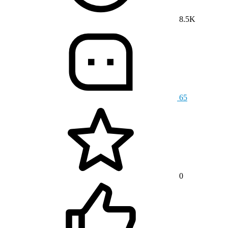
8.5K
65
0