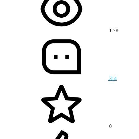
1.7K
314
0