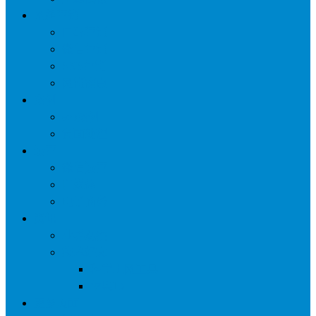
网络营销
口碑营销
微信营销
SNS营销
网销痛点
案例
seo案例
负面处理
运营
微信运营
自媒体
电子商务
资讯
业界观察
技术好文
科学上网工具
苹果ID
更多页面