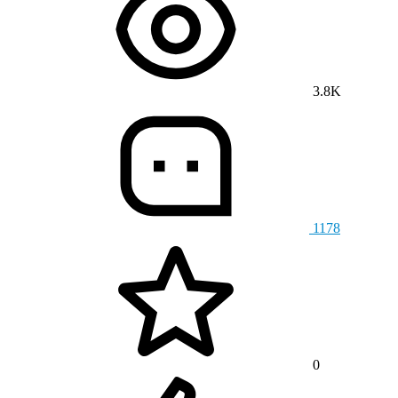
3.8K
1178
0