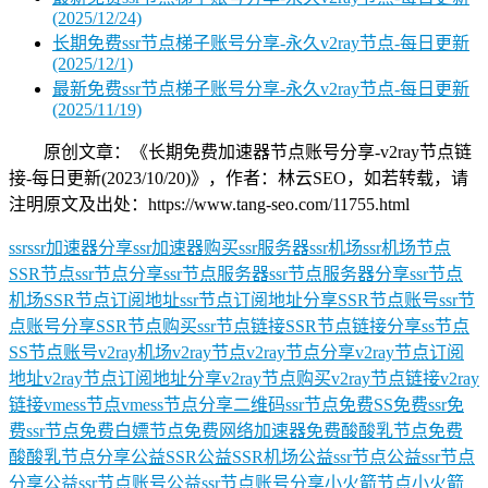
(2025/12/24)
长期免费ssr节点梯子账号分享-永久v2ray节点-每日更新
(2025/12/1)
最新免费ssr节点梯子账号分享-永久v2ray节点-每日更新
(2025/11/19)
原创文章：《长期免费加速器节点账号分享-v2ray节点链
接-每日更新(2023/10/20)》，作者：林云SEO，如若转载，请
注明原文及出处：https://www.tang-seo.com/11755.html
ssr
ssr加速器分享
ssr加速器购买
ssr服务器
ssr机场
ssr机场节点
SSR节点
ssr节点分享
ssr节点服务器
ssr节点服务器分享
ssr节点
机场
SSR节点订阅地址
ssr节点订阅地址分享
SSR节点账号
ssr节
点账号分享
SSR节点购买
ssr节点链接
SSR节点链接分享
ss节点
SS节点账号
v2ray机场
v2ray节点
v2ray节点分享
v2ray节点订阅
地址
v2ray节点订阅地址分享
v2ray节点购买
v2ray节点链接
v2ray
链接
vmess节点
vmess节点分享
二维码ssr节点
免费SS
免费ssr
免
费ssr节点
免费白嫖节点
免费网络加速器
免费酸酸乳节点
免费
酸酸乳节点分享
公益SSR
公益SSR机场
公益ssr节点
公益ssr节点
分享
公益ssr节点账号
公益ssr节点账号分享
小火箭节点
小火箭