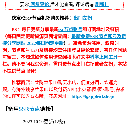
要您
回复评论
后才能查看, 评论后请
刷新！
稳定v2ray节点机场购买推荐：
出门左拐
PS：每日更新分享最新
ssr节点账号
和订阅地址及链接
（每日固定更新资源页面请查阅：
最新免费SSR节点账号及链
接分享网站-2022每日固定更新
）
。避免资源滥用，敏感时
期，节点账号1/2/3及链接均需注册登录评论获取，有任何问题
可留言，不知道如何使用请查阅技术好文中
科学上网工具
一
栏。请不要问我买资源，需付费节点出门右拐或者左拐，本站
不提供节点服务！
推荐商店：
莱购苹果ID购买小店，便宜好用，欢迎光
顾，有海外独享苹果ID以及付费APP(小火箭/圈/圈x账号)需求
的伙伴可以去看看哦，商店网址：
https://lgappleid.shop/
【备用
SSR节点
链接】
2023.10.20更新(12条)