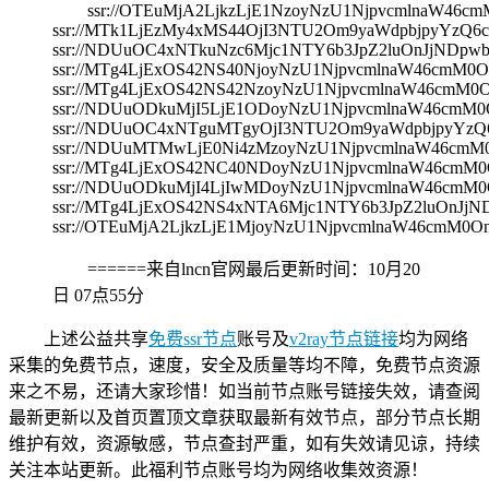
ssr://OTEuMjA2LjkzLjE1NzoyNzU1NjpvcmlnaW
ssr://MTk1LjEzMy4xMS44OjI3NTU2Om9yaWdpbjpyYz
ssr://NDUuOC4xNTkuNzc6Mjc1NTY6b3JpZ2luOnJjND
ssr://MTg4LjExOS42NS40NjoyNzU1NjpvcmlnaW46c
ssr://MTg4LjExOS42NS42NzoyNzU1NjpvcmlnaW46c
ssr://NDUuODkuMjI5LjE1ODoyNzU1NjpvcmlnaW46c
ssr://NDUuOC4xNTguMTgyOjI3NTU2Om9yaWdpbjpyYz
ssr://NDUuMTMwLjE0Ni4zMzoyNzU1NjpvcmlnaW46c
ssr://MTg4LjExOS42NC40NDoyNzU1NjpvcmlnaW46c
ssr://NDUuODkuMjI4LjIwMDoyNzU1NjpvcmlnaW46c
ssr://MTg4LjExOS42NS4xNTA6Mjc1NTY6b3JpZ2luOn
ssr://OTEuMjA2LjkzLjE1MjoyNzU1NjpvcmlnaW46cm
======来自lncn官网最后更新时间：
10月20
日 07点55分
上述公益共享
免费ssr节点
账号及
v2ray节点链接
均为网络
采集的免费节点，速度，安全及质量等均不障，免费节点资源
来之不易，还请大家珍惜！如当前节点账号链接失效，请查阅
最新更新以及首页置顶文章获取最新有效节点，部分节点长期
维护有效，资源敏感，节点查封严重，如有失效请见谅，持续
关注本站更新。此福利节点账号均为网络收集效资源！