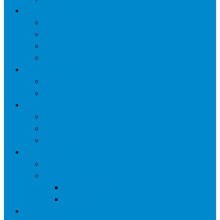
网络营销
口碑营销
微信营销
SNS营销
网销痛点
案例
seo案例
负面处理
运营
微信运营
自媒体
电子商务
资讯
业界观察
技术好文
科学上网工具
苹果ID
更多页面